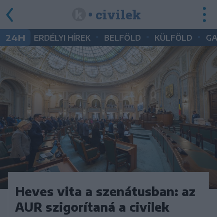
• civilek
•
•
•
24H
ERDÉLYI HÍREK
BELFÖLD
KÜLFÖLD
G
Heves vita a szenátusban: az
AUR szigorítaná a civilek