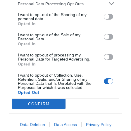
Personal Data Processing Opt Outs
I want to opt-out of the Sharing of my
personal data.
Opted In
I want to opt-out of the Sale of my
Personal Data.
Opted In
I want to opt-out of processing my
Personal Data for Targeted Advertising.
Opted In
I want to opt-out of Collection, Use,
Retention, Sale, and/or Sharing of my
Personal Data that Is Unrelated with the
Purposes for which it was collected.
Opted Out
2025. március 13., csütörtök
CONFIRM
Majdnem teljesen kétkezi munkával
újítottak fel önkéntesek egy
erdélyi kisvasútszakaszt
Data Deletion
Data Access
Privacy Policy