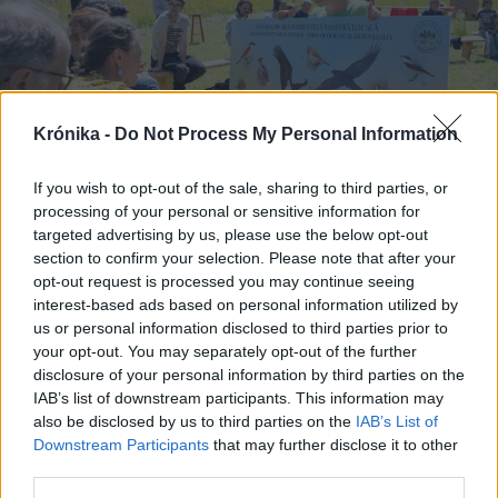
Krónika -
Do Not Process My Personal Information
If you wish to opt-out of the sale, sharing to third parties, or
processing of your personal or sensitive information for
targeted advertising by us, please use the below opt-out
section to confirm your selection. Please note that after your
2025. június 14., szombat
opt-out request is processed you may continue seeing
Földközeli jövő – A biodiverzitásért
interest-based ads based on personal information utilized by
dolgozik Kalotaszegen az ALPA
us or personal information disclosed to third parties prior to
your opt-out. You may separately opt-out of the further
Egyesület
disclosure of your personal information by third parties on the
IAB’s list of downstream participants. This information may
also be disclosed by us to third parties on the
IAB’s List of
Downstream Participants
that may further disclose it to other
third parties.