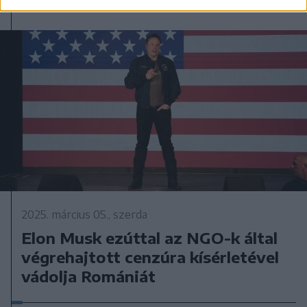
2025. március 05., szerda
Elon Musk ezúttal az NGO-k által
végrehajtott cenzúra kísérletével
vádolja Romániát