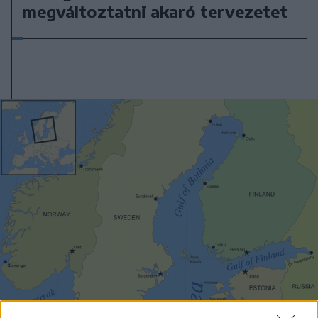
megváltoztatni akaró tervezetet