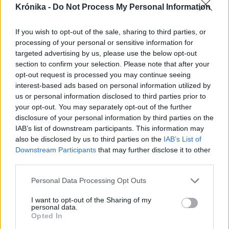
Krónika -
Do Not Process My Personal Information
If you wish to opt-out of the sale, sharing to third parties, or
processing of your personal or sensitive information for
targeted advertising by us, please use the below opt-out
section to confirm your selection. Please note that after your
opt-out request is processed you may continue seeing
interest-based ads based on personal information utilized by
us or personal information disclosed to third parties prior to
2023. október 23., hétfő
your opt-out. You may separately opt-out of the further
disclosure of your personal information by third parties on the
Moszkva: a nemzetközi jog durva
IAB’s list of downstream participants. This information may
megsértése lenne, ha a NATO
also be disclosed by us to third parties on the
IAB’s List of
meggátolná az orosz hajók
Downstream Participants
that may further disclose it to other
third parties.
áthaladását a Balti-tengeren
Personal Data Processing Opt Outs
I want to opt-out of the Sharing of my
personal data.
Opted In