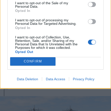
I want to opt-out of the Sale of my
Personal Data.
Opted In
I want to opt-out of processing my
Personal Data for Targeted Advertising.
Opted In
I want to opt-out of Collection, Use,
Retention, Sale, and/or Sharing of my
Personal Data that Is Unrelated with the
Purposes for which it was collected.
Opted Out
2023. október 09., hétfő
CONFIRM
Szivárgás gyanúja miatt
ideiglenesen leállították a Balti-
tengeri gázvezetéket
Data Deletion
Data Access
Privacy Policy