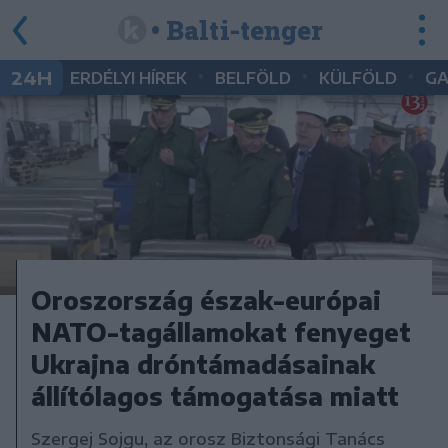
• Balti-tenger
•
•
•
24H
ERDÉLYI HÍREK
BELFÖLD
KÜLFÖLD
G
Oroszország észak-európai
NATO-tagállamokat fenyeget
Ukrajna dróntámadásainak
állítólagos támogatása miatt
Szergej Sojgu, az orosz Biztonsági Tanács