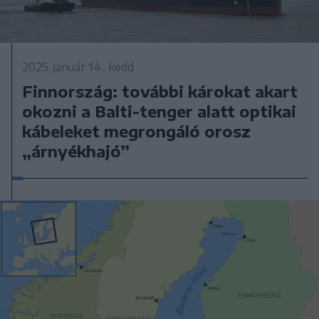
2025. január 14., kedd
Finnország: további károkat akart
okozni a Balti-tenger alatt optikai
kábeleket megrongáló orosz
„árnyékhajó”