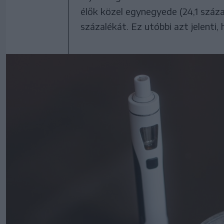
élők közel egynegyede (24,1 száza
százalékát. Ez utóbbi azt jelenti