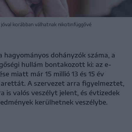
ok jóval korábban válhatnak nikotinfüggővé
 a hagyományos dohányzók száma, a
gőségi hullám bontakozott ki: az e-
se miatt már 15 millió 13 és 15 év
garettát. A szervezet arra figyelmeztet,
 is valós veszélyt jelent, és évtizedek
eredmények kerülhetnek veszélybe.