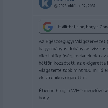
2025. október 07., 21:37
Itt állíthatja be, hogy a Go
Az Egészségügyi Világszervezet (
hagyományos dohányzás visszaszor
nikotinfüggőség, melynek oka az e
hétfőn közzétett, az e-cigaretta h
világszerte több mint 100 millió 
elektronikus cigarettát.
Étienne Krug, a WHO megelőzésért
hogy