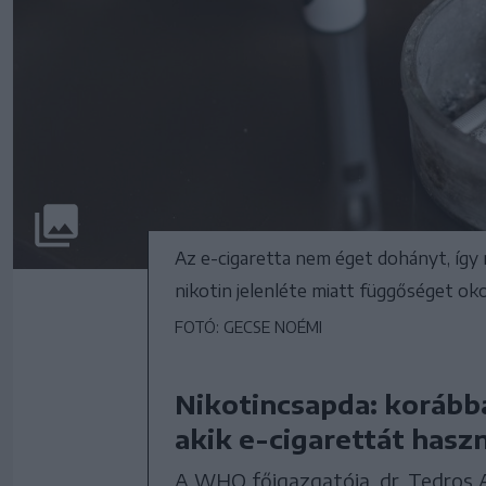
Az e-cigaretta nem éget dohányt, így
nikotin jelenléte miatt függőséget ok
FOTÓ: GECSE NOÉMI
Nikotincsapda: korábba
akik e-cigarettát hasz
A WHO főigazgatója, dr. Tedros 