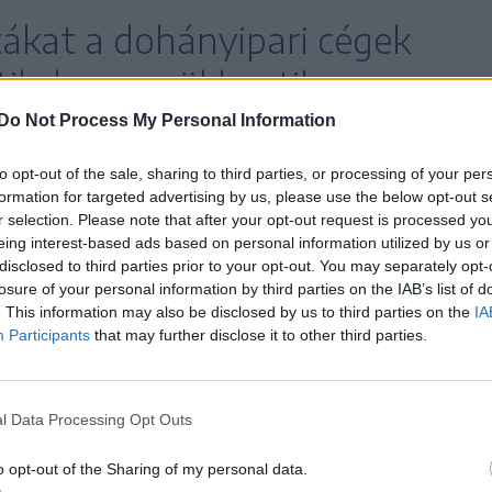
tákat a dohányipari cégek
tik, hogy csökkentik a
a ártalmakat, és segítenek a
Do Not Process My Personal Information
ásban, a valóságban ezen
to opt-out of the sale, sharing to third parties, or processing of your per
formation for targeted advertising by us, please use the below opt-out s
 fiatalok jóval korábban
r selection. Please note that after your opt-out request is processed y
eing interest-based ads based on personal information utilized by us or
infüggővé.
disclosed to third parties prior to your opt-out. You may separately opt-
losure of your personal information by third parties on the IAB’s list of
. This information may also be disclosed by us to third parties on the
IA
Participants
that may further disclose it to other third parties.
edekre vetik vissza a dohányzás terén elért
arra is, a fiatalok átlagosan kilencszer nagyobb
l Data Processing Opt Outs
rettát, mint a felnőttek, a jelenség egyébként a
elterjedtebb.
o opt-out of the Sharing of my personal data.