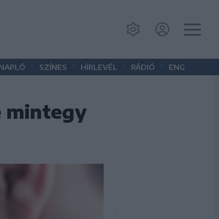
•
•
•
•
 NAPLÓ
SZÍNES
HÍRLEVÉL
RÁDIÓ
ENG
e mintegy