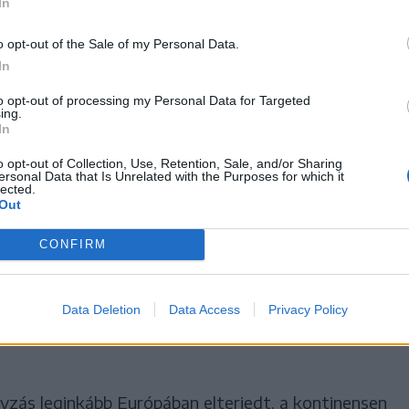
In
, hogy
o opt-out of the Sale of my Personal Data.
In
dohányzás globális
to opt-out of processing my Personal Data for Targeted
ing.
n van: míg 2000-ben mintegy
In
ber cigarettázott, ez a szám
o opt-out of Collection, Use, Retention, Sale, and/or Sharing
ersonal Data that Is Unrelated with the Purposes for which it
lected.
k 1,2 milliárd volt.
Out
CONFIRM
globálisan Délkelet-Ázsiában mérték a legnagyobb
Data Deletion
Data Access
Privacy Policy
száma csaknem a felére esett vissza 2000 és 2024
nyzás leginkább Európában elterjedt, a kontinensen