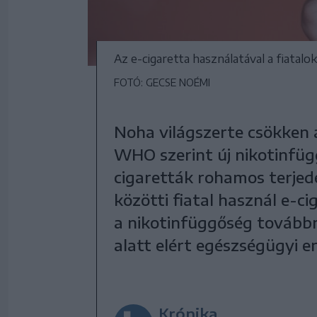
Az e-cigaretta használatával a fiatal
FOTÓ: GECSE NOÉMI
Noha világszerte csökken
WHO szerint új nikotinfüg
cigaretták rohamos terjedé
közötti fiatal használ e-ci
a nikotinfüggőség továbbra
alatt elért egészségügyi 
Krónika