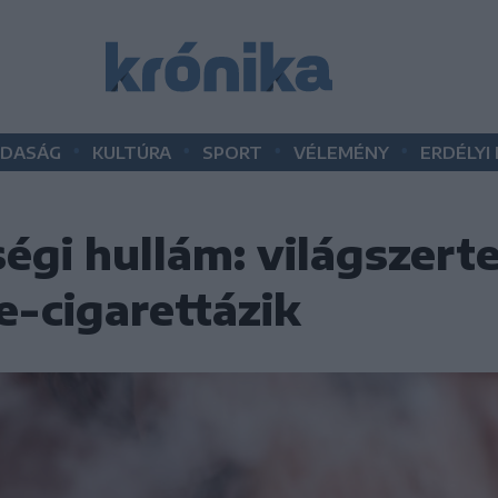
•
•
•
•
DASÁG
KULTÚRA
SPORT
VÉLEMÉNY
ERDÉLYI
égi hullám: világszert
 e-cigarettázik