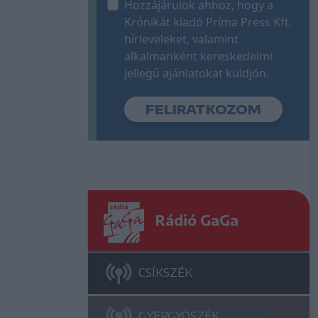
Hozzájárulok ahhoz, hogy a
Krónikát kiadó Príma Press Kft.
hírleveleket, valamint
alkalmanként kereskedelmi
jellegű ajánlatokat küldjön.
Rádió GaGa
CSÍKSZÉK
GYERGYÓSZÉK