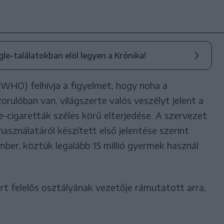
ogle-találatokban elöl legyen a Krónika!
WHO) felhívja a figyelmet, hogy noha a
ulóban van, világszerte valós veszélyt jelent a
-cigaretták széles körű elterjedése. A szervezet
asználatáról készített első jelentése szerint
ember, köztük legalább 15 millió gyermek használ
 felelős osztályának vezetője rámutatott arra,