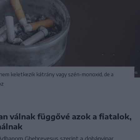
 nem keletkezik kátrány vagy szén-monoxid, de a
oz
n válnak függővé azok a fiatalok,
nálnak
Adhanom Ghebreyesus szerint a dohányipar