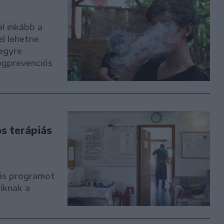
l inkább a
el lehetne
egyre
ogprevenciós
s terápiás
iás programot
iknak a