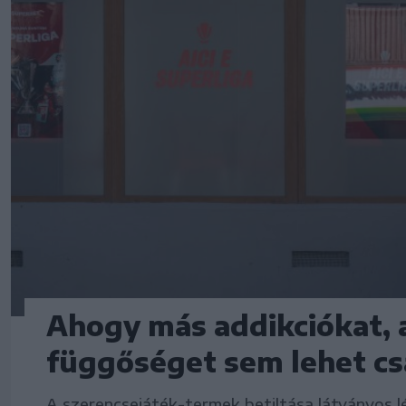
Ahogy más addikciókat, 
függőséget sem lehet csa
A szerencsejáték-termek betiltása látványos l