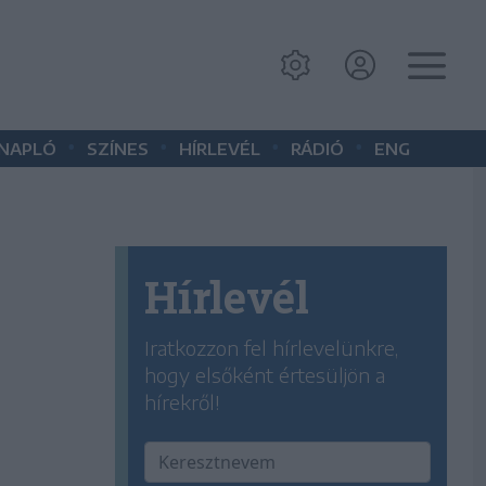
•
•
•
•
 NAPLÓ
SZÍNES
HÍRLEVÉL
RÁDIÓ
ENG
Hírlevél
Iratkozzon fel hírlevelünkre,
hogy elsőként értesüljön a
hírekről!