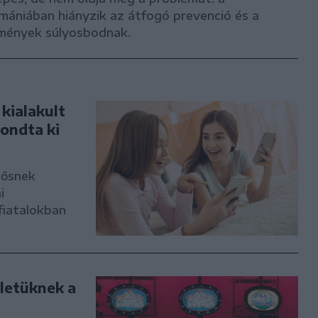
omániában hiányzik az átfogó prevenció és a
zmények súlyosbodnak.
 kialakult
ondta ki
lősnek
i
fiatalokban
letüknek a