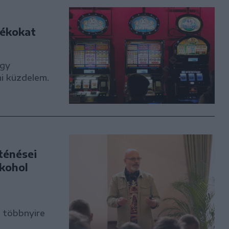
tékokat
egy
ni küzdelem.
ténései
kohol
 többnyire