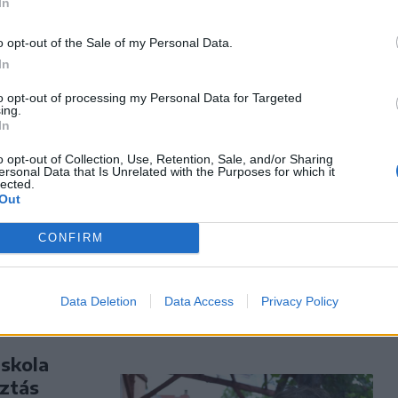
In
gkevésbé
o opt-out of the Sale of my Personal Data.
In
to opt-out of processing my Personal Data for Targeted
ing.
In
orolt
w York
o opt-out of Collection, Use, Retention, Sale, and/or Sharing
ersonal Data that Is Unrelated with the Purposes for which it
lected.
 idő szerdán
Out
gi
árulnak a
CONFIRM
Data Deletion
Data Access
Privacy Policy
iskola
ztás