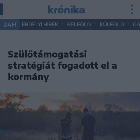
•
•
•
24H
ERDÉLYI HÍREK
BELFÖLD
KÜLFÖLD
G
Szülőtámogatási
stratégiát fogadott el a
kormány