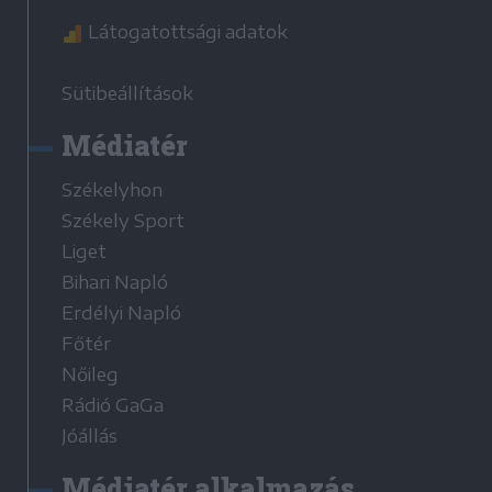
Látogatottsági adatok
Sütibeállítások
Médiatér
Székelyhon
Székely Sport
Liget
Bihari Napló
Erdélyi Napló
Főtér
Nőileg
Rádió GaGa
Jóállás
Médiatér alkalmazás