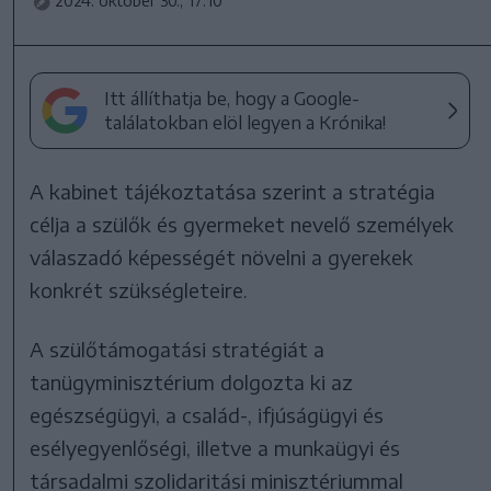
2024. október 30., 17:10
Itt állíthatja be, hogy a Google-
találatokban elöl legyen a Krónika!
A kabinet tájékoztatása szerint a stratégia
célja a szülők és gyermeket nevelő személyek
válaszadó képességét növelni a gyerekek
konkrét szükségleteire.
A szülőtámogatási stratégiát a
tanügyminisztérium dolgozta ki az
egészségügyi, a család-, ifjúságügyi és
esélyegyenlőségi, illetve a munkaügyi és
társadalmi szolidaritási minisztériummal