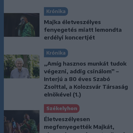
Krónika
Majka életveszélyes
fenyegetés miatt lemondta
erdélyi koncertjét
Krónika
„Amíg hasznos munkát tudok
végezni, addig csinálom” –
Interjú a 80 éves Szabó
Zsolttal, a Kolozsvár Társaság
elnökével (1.)
Székelyhon
Életveszélyesen
megfenyegették Majkát,