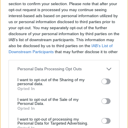
section to confirm your selection. Please note that after your
opt-out request is processed you may continue seeing
interest-based ads based on personal information utilized by
us or personal information disclosed to third parties prior to
your opt-out. You may separately opt-out of the further
disclosure of your personal information by third parties on the
IAB’s list of downstream participants. This information may
also be disclosed by us to third parties on the
IAB’s List of
Downstream Participants
that may further disclose it to other
third parties.
2026. augusztus 05., szerda
Personal Data Processing Opt Outs
Elfogadták a feddhetetlenségi
törvényt, de az alkotmánybíróság
I want to opt-out of the Sharing of my
personal data.
még felülvizsgálhatja
Opted In
I want to opt-out of the Sale of my
Personal Data.
Opted In
I want to opt-out of processing my
Personal Data for Targeted Advertising.
Opted In