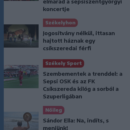
elmarad a sepsiszentgyörgyi
koncertje
Székelyhon
Jogosítvány nélkül, ittasan
hajtott háznak egy
csíkszeredai férfi
Székely Sport
Szembementek a trenddel: a
Sepsi OSK és az FK
Csíkszereda kilóg a sorból a
Szuperligában
Nőileg
Sándor Ella: Na, indíts, s
menjünk!