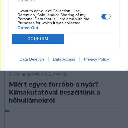
I want to opt-out of Collection, Use,
Retention, Sale, and/or Sharing of my
Personal Data that Is Unrelated with the
Purposes for which it was collected.
Opted Out
CONFIRM
Data Deletion
Data Access
Privacy Policy
2026. augusztus 05., szerda
Miért egyre forróbb a nyár?
Klímakutatóval beszéltünk a
hőhullámokról