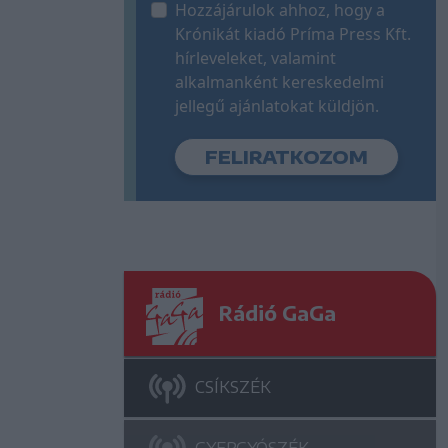
Hozzájárulok ahhoz, hogy a
Krónikát kiadó Príma Press Kft.
hírleveleket, valamint
alkalmanként kereskedelmi
jellegű ajánlatokat küldjön.
Rádió GaGa
CSÍKSZÉK