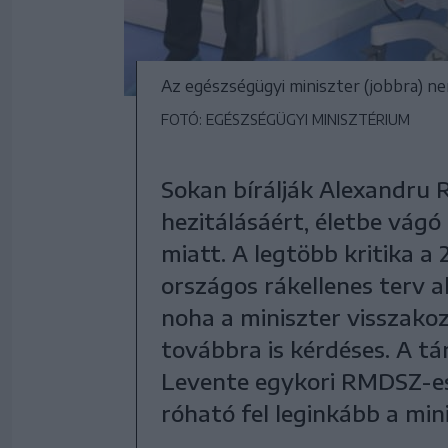
Az egészségügyi miniszter (jobbra) n
FOTÓ: EGÉSZSÉGÜGYI MINISZTÉRIUM
Sokan bírálják Alexandru R
hezitálásáért, életbe vág
miatt. A legtöbb kritika a
országos rákellenes terv a
noha a miniszter visszakoz
továbbra is kérdéses. A t
Levente egykori RMDSZ-es 
róható fel leginkább a min