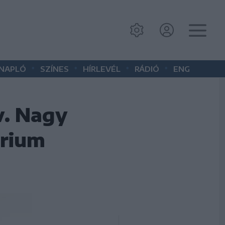
•
•
•
•
 NAPLÓ
SZÍNES
HÍRLEVÉL
RÁDIÓ
ENG
v. Nagy
érium