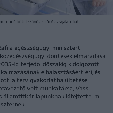
em tenné kötelezővé a szűrővizsgálatokat
afila egészségügyi minisztert
ó közegészségügyi döntések elmaradása
 2035-ig terjedő időszakig kidolgozott
lkalmazásának elhalasztásáért éri, és
ott, a terv gyakorlatba ültetése
árcavezető volt munkatársa, Vass
államtitkár lapunknak kifejtette, mi
iszternek.