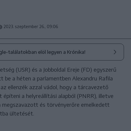
2023. szeptember 26., 09:06
ogle-találatokban elöl legyen a Krónika!
ség (USR) és a Jobboldal Ereje (FD) egyszerű
tt be a héten a parlamentben Alexandru Rafila
 az ellenzék azzal vádol, hogy a tárcavezető
 építeni a helyreállítási alapból (PNRR), illetve
n megszavazott és törvényerőre emelkedett
tba ültetését.