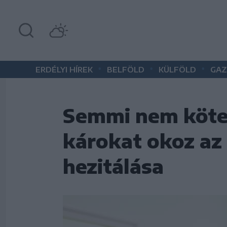
•
•
•
ERDÉLYI HÍREK
BELFÖLD
KÜLFÖLD
GAZ
Semmi nem kötel
károkat okoz az
hezitálása