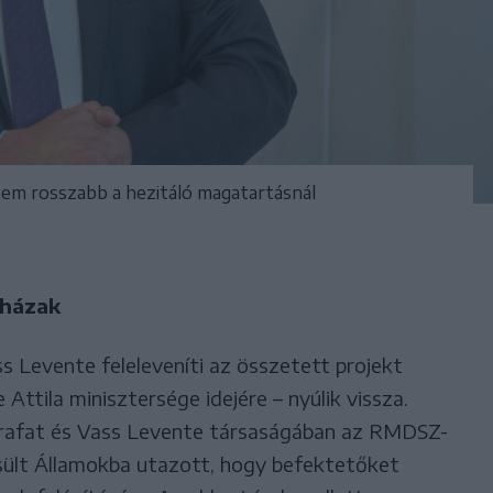
em rosszabb a hezitáló magatartásnál
rházak
s Levente feleleveníti az összetett projekt
Attila minisztersége idejére – nyúlik vissza.
rafat és Vass Levente társaságában az RMDSZ-
sült Államokba utazott, hogy befektetőket