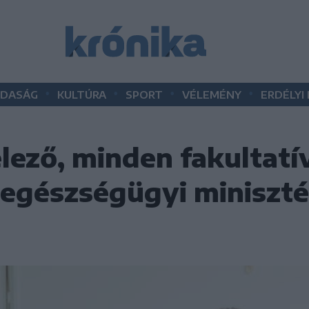
•
•
•
•
DASÁG
KULTÚRA
SPORT
VÉLEMÉNY
ERDÉLYI
ező, minden fakultatí
 egészségügyi miniszt