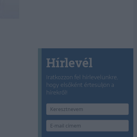
Hírlevél
Iratkozzon fel hírlevelünkre,
hogy elsőként értesüljön a
hírekről!