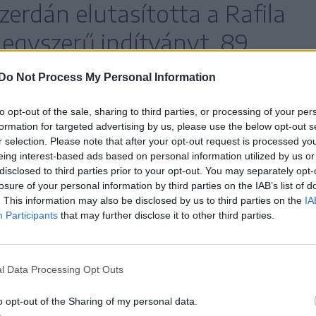
zerdán elutasította a Rafila
 egyszerű indítványt, 89
ott mellette, 161-en ellenezték
Do Not Process My Personal Information
t, 15 törvényhozó tartózkodott
to opt-out of the sale, sharing to third parties, or processing of your per
formation for targeted advertising by us, please use the below opt-out s
r selection. Please note that after your opt-out request is processed y
eing interest-based ads based on personal information utilized by us or
disclosed to third parties prior to your opt-out. You may separately opt-
losure of your personal information by third parties on the IAB’s list of
kritikák továbbra is érvényesek a tárcavezetővel
. This information may also be disclosed by us to third parties on the
IA
Participants
that may further disclose it to other third parties.
t koalíciós kormányzás idején a
eiben az egészségügyi tárcát vezető Alexandru
 főorvos, közegészségügyi és egészségügyi
l Data Processing Opt Outs
yik államtitkára.
o opt-out of the Sharing of my personal data.