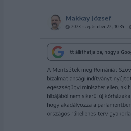
Makkay József
2023. szeptember 22., 10:34
Itt állíthatja be, hogy a Go
A Mentsétek meg Romániát Szövet
bizalmatlansági indítványt nyújto
egészségügyi miniszter ellen, akit
hibájából nem sikerül új kórházakat
hogy akadályozza a parlamentbe
országos rákellenes terv gyakorla