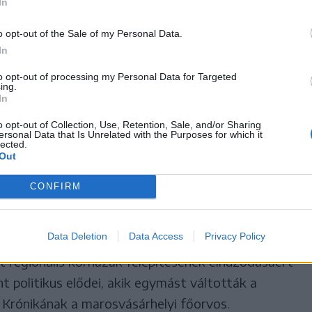
In
i szakember belülről látja az
o opt-out of the Sale of my Personal Data.
nisztériumban uralkodó nehéz
In
a miniszter a kezdeményezés
to opt-out of processing my Personal Data for Targeted
ing.
ületen várakozó, időhúzó
In
ezkedett.
o opt-out of Collection, Use, Retention, Sale, and/or Sharing
ersonal Data that Is Unrelated with the Purposes for which it
lected.
Out
CONFIRM
t sem lehet a romániai egészségügyben kialakult
zter nyakába varrni. Példa erre a régóta
Data Deletion
Data Access
Privacy Policy
ális sürgősségi kórház helyzete. ,,A Kolozsvárra,
t regionális kórházak felépítésének elhúzódásáért
nt politikus elődei, akik egymást váltották a
a Krónikának a marosvásárhelyi főorvos.