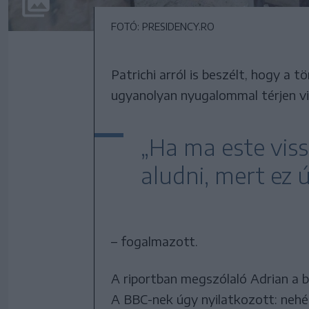
FOTÓ: PRESIDENCY.RO
Patrichi arról is beszélt, hogy a 
ugyanolyan nyugalommal térjen vi
„Ha ma este vis
aludni, mert ez 
– fogalmazott.
A riportban megszólaló Adrian a b
A BBC-nek úgy nyilatkozott: nehéz