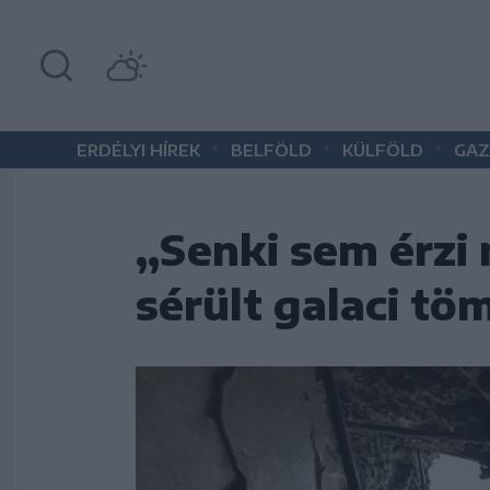
•
•
•
ERDÉLYI HÍREK
BELFÖLD
KÜLFÖLD
GAZ
„Senki sem érzi
sérült galaci tö