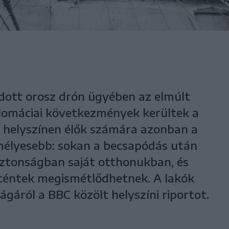
dott orosz drón ügyében az elmúlt
lomáciai következmények kerültek a
 helyszínen élők számára azonban a
mélyesebb: sokan a becsapódás után
ztonságban saját otthonukban, és
rténtek megismétlődhetnek. A lakók
ágáról a BBC közölt helyszíni riportot.