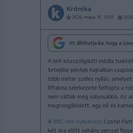
Krónika
2026. május 31., 12:01
2026.
Itt állíthatja be, hogy a Go
A brit közszolgálati média tudósí
tetejébe péntek hajnalban csapódo
több méter széles nyílás, amelyet i
liftakna szerkezete felfogta a r
nem váltak még súlyosabbá. Az al
megrongálódott, egy nő és kamasz
A
BBC-nek nyilatkozó
Costel Patri
két óra előtt néhány perccel figy