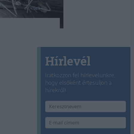
Hírlevél
Iratkozzon fel hírlevelünkre,
hogy elsőként értesüljön a
hírekről!