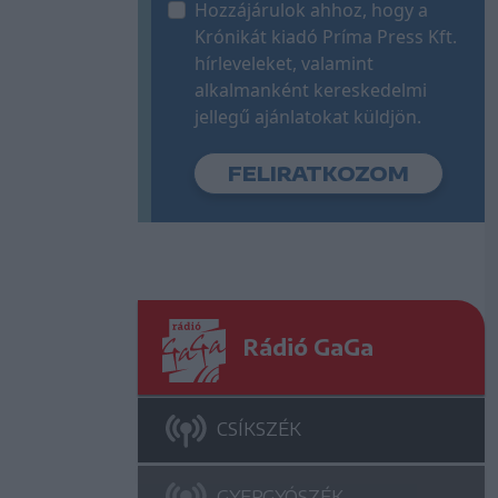
Hozzájárulok ahhoz, hogy a
Krónikát kiadó Príma Press Kft.
hírleveleket, valamint
alkalmanként kereskedelmi
jellegű ajánlatokat küldjön.
Rádió GaGa
CSÍKSZÉK
GYERGYÓSZÉK