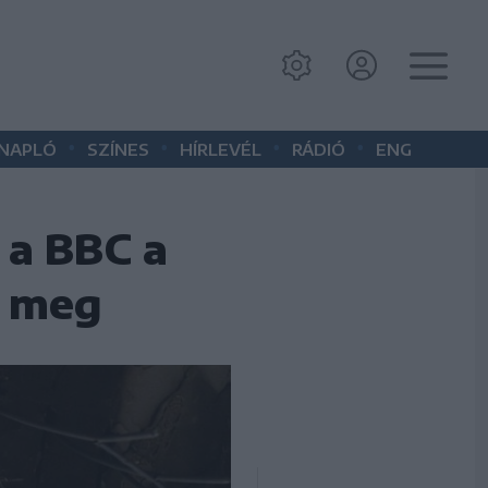
•
•
•
•
 NAPLÓ
SZÍNES
HÍRLEVÉL
RÁDIÓ
ENG
 a BBC a
a meg