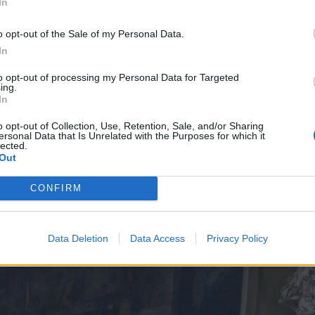
 ugyanakkor megjegyzi: a
In
k mindössze percei voltak
o opt-out of the Sale of my Personal Data.
In
kor a drón már a város fölött
to opt-out of processing my Personal Data for Targeted
gása önmagában is
ing.
In
 volna a civileket.
o opt-out of Collection, Use, Retention, Sale, and/or Sharing
ersonal Data that Is Unrelated with the Purposes for which it
lected.
Out
zért nem került sor a drón megsemmisítésére
CONFIRM
Data Deletion
Data Access
Privacy Policy