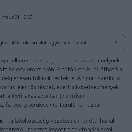
 május 31., 18:25
ogle-találatokban elöl legyen a Krónika!
tója felkereste azt a
galac tömbházat,
amelynek
tt be egy orosz drón. A tetőn ma is jól látható a
deiglenesen fóliával fedtek le. A riport szerint a
obbanás jelentős részét, ezért a következmények
atta lévő lakás azonban jelentősen
 fia pedig sérülésekkel került kórházba.
chi, a lakóközösség vezetője elmondta: hajnali
elmeztető üzenetet kapott a telefonjára arról,