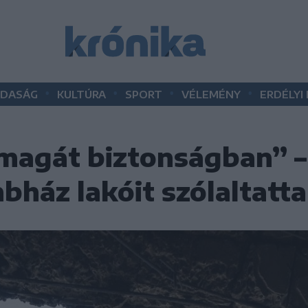
•
•
•
•
DASÁG
KULTÚRA
SPORT
VÉLEMÉNY
ERDÉLYI
 magát biztonságban” –
mbház lakóit szólaltatt