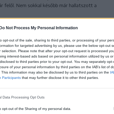
r felől. Nem sokkal később már hallatszott a
Do Not Process My Personal Information
 sokakat nemcsak maga a
to opt-out of the sale, sharing to third parties, or processing of your per
tt meg, hanem az is, hogy a
formation for targeted advertising by us, please use the below opt-out s
r selection. Please note that after your opt-out request is processed y
e immár nem csupán a
eing interest-based ads based on personal information utilized by us or
 meg.
disclosed to third parties prior to your opt-out. You may separately opt-
losure of your personal information by third parties on the IAB’s list of
. This information may also be disclosed by us to third parties on the
IA
Participants
that may further disclose it to other third parties.
aggódjunk. Most pedig itt tartunk” – idézte a
l Data Processing Opt Outs
o opt-out of the Sharing of my personal data.