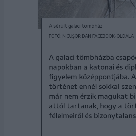
A sérült galaci tömbház
FOTÓ: NICUȘOR DAN FACEBOOK-OLDALA
A galaci tömbházba csapó
napokban a katonai és dip
figyelem középpontjába. A
történet ennél sokkal sze
már nem érzik magukat bi
attól tartanak, hogy a tö
félelmeiről és bizonytalans