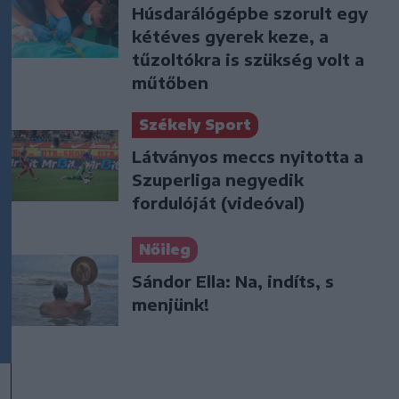
Húsdarálógépbe szorult egy
kétéves gyerek keze, a
tűzoltókra is szükség volt a
műtőben
Székely Sport
Látványos meccs nyitotta a
Szuperliga negyedik
fordulóját (videóval)
Nőileg
Sándor Ella: Na, indíts, s
menjünk!