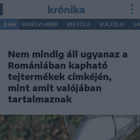
•
•
•
24H
ERDÉLYI HÍREK
BELFÖLD
KÜLFÖLD
G
Nem mindig áll ugyanaz a
Romániában kapható
tejtermékek címkéjén,
mint amit valójában
tartalmaznak