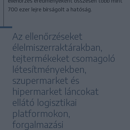
ellenőrzés eredményeként összesen több mint
700 ezer lejre bírságolt a hatóság.
Az ellenőrzéseket
élelmiszerraktárakban,
tejtermékeket csomagoló
létesítményekben,
szupermarket és
hipermarket láncokat
ellátó logisztikai
platformokon,
forgalmazási