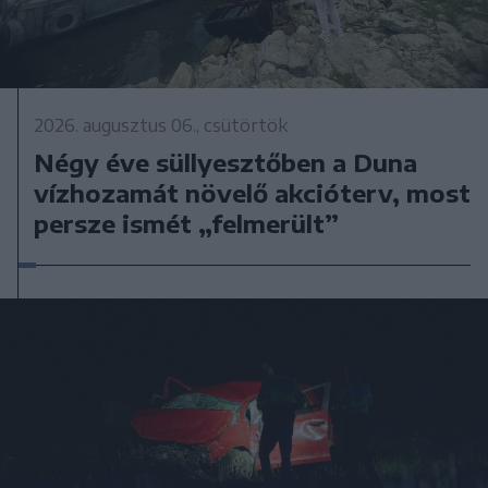
2026. augusztus 06., csütörtök
Négy éve süllyesztőben a Duna
vízhozamát növelő akcióterv, most
persze ismét „felmerült”