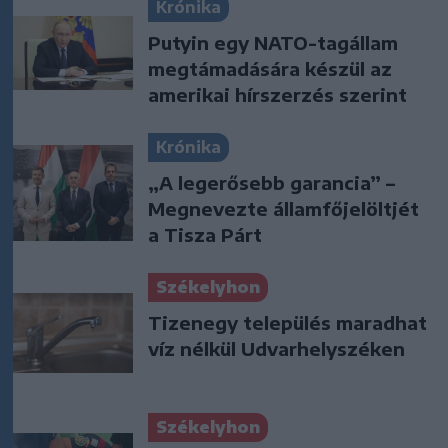
Krónika
Putyin egy NATO-tagállam
megtámadására készül az
amerikai hírszerzés szerint
Krónika
„A legerősebb garancia” –
Megnevezte államfőjelöltjét
a Tisza Párt
Székelyhon
Tizenegy település maradhat
víz nélkül Udvarhelyszéken
Székelyhon