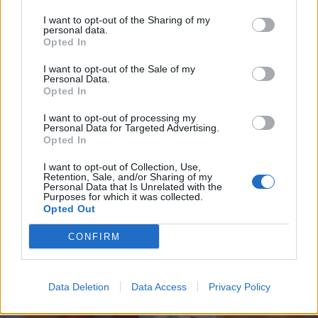
I want to opt-out of the Sharing of my
personal data.
2026. augusztus 08., szombat
Opted In
Haladnak az uszályok
I want to opt-out of the Sale of my
elsüllyesztésével, tovább csökkent
Personal Data.
Opted In
a Duna vízállása Cernavodánál
I want to opt-out of processing my
Personal Data for Targeted Advertising.
Opted In
I want to opt-out of Collection, Use,
Retention, Sale, and/or Sharing of my
Personal Data that Is Unrelated with the
Purposes for which it was collected.
Opted Out
CONFIRM
Data Deletion
Data Access
Privacy Policy