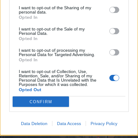
I want to opt-out of the Sharing of my
personal data.
Opted In
I want to opt-out of the Sale of my
Personal Data.
Opted In
I want to opt-out of processing my
Personal Data for Targeted Advertising.
Opted In
I want to opt-out of Collection, Use,
Retention, Sale, and/or Sharing of my
2026. augusztus 06., csütörtök
Personal Data that Is Unrelated with the
Purposes for which it was collected.
Több fiatal áldozatot szednek a
Opted Out
közutak, mint a drog
CONFIRM
Data Deletion
Data Access
Privacy Policy