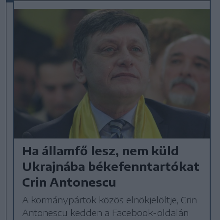
Ha államfő lesz, nem küld
Ukrajnába békefenntartókat
Crin Antonescu
A kormánypártok közös elnökjelöltje, Crin
Antonescu kedden a Facebook-oldalán