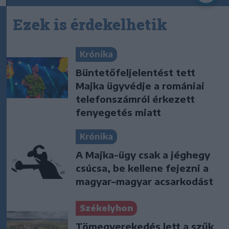
Ezek is érdekelhetik
Krónika
Büntetőfeljelentést tett
Majka ügyvédje a romániai
telefonszámról érkezett
fenyegetés miatt
Krónika
A Majka-ügy csak a jéghegy
csúcsa, be kellene fejezni a
magyar–magyar acsarkodást
Székelyhon
Tömegverekedés lett a szűk