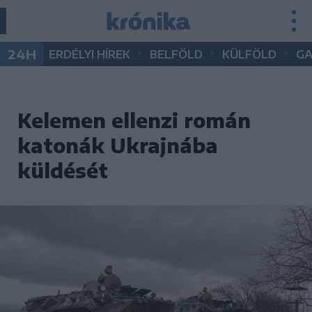
•
•
•
24H
ERDÉLYI HÍREK
BELFÖLD
KÜLFÖLD
G
Kelemen ellenzi román
katonák Ukrajnába
küldését