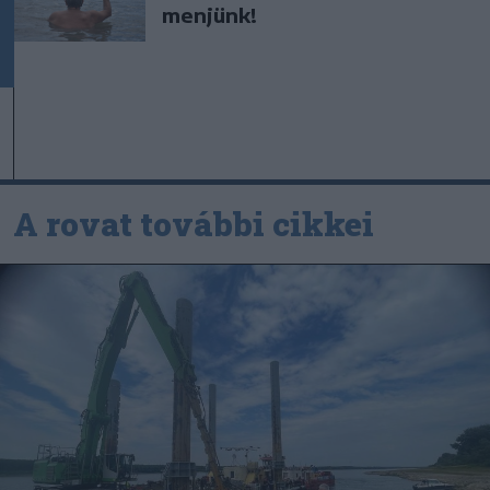
menjünk!
A rovat további cikkei