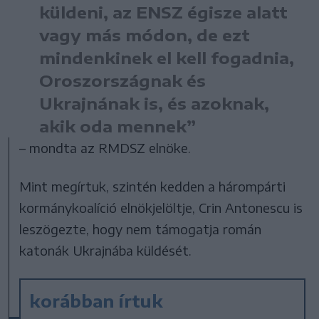
küldeni, az ENSZ égisze alatt
vagy más módon, de ezt
mindenkinek el kell fogadnia,
Oroszországnak és
Ukrajnának is, és azoknak,
akik oda mennek”
– mondta az RMDSZ elnöke.
Mint megírtuk, szintén kedden a hárompárti
kormánykoalíció elnökjelöltje, Crin Antonescu is
leszögezte, hogy nem támogatja román
katonák Ukrajnába küldését.
korábban írtuk