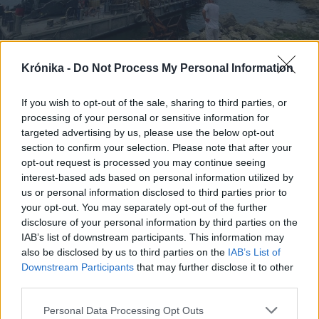
Krónika -
Do Not Process My Personal Information
If you wish to opt-out of the sale, sharing to third parties, or
2026. augusztus 06., csütörtök
processing of your personal or sensitive information for
targeted advertising by us, please use the below opt-out
Négy éve süllyesztőben a Duna
section to confirm your selection. Please note that after your
vízhozamát növelő akcióterv, most
opt-out request is processed you may continue seeing
persze ismét „felmerült”
interest-based ads based on personal information utilized by
us or personal information disclosed to third parties prior to
your opt-out. You may separately opt-out of the further
disclosure of your personal information by third parties on the
IAB’s list of downstream participants. This information may
also be disclosed by us to third parties on the
IAB’s List of
Downstream Participants
that may further disclose it to other
third parties.
Personal Data Processing Opt Outs