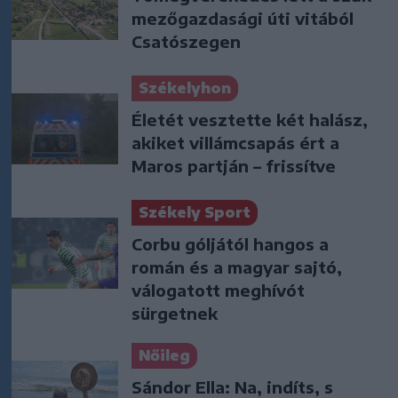
mezőgazdasági úti vitából
Csatószegen
Székelyhon
Életét vesztette két halász,
akiket villámcsapás ért a
Maros partján – frissítve
Székely Sport
Corbu góljától hangos a
román és a magyar sajtó,
válogatott meghívót
sürgetnek
Nőileg
Sándor Ella: Na, indíts, s