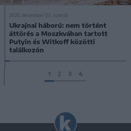
2025. december 03., szerda
Ukrajnai háború: nem történt
áttörés a Moszkvában tartott
Putyin és Witkoff közötti
találkozón
1
2
3
4