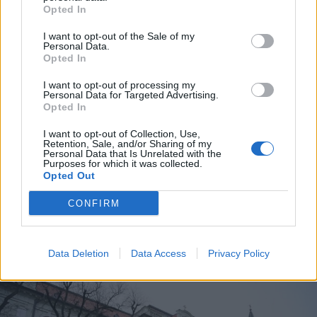
Opted In
I want to opt-out of the Sale of my
Personal Data.
Opted In
I want to opt-out of processing my
Personal Data for Targeted Advertising.
Opted In
I want to opt-out of Collection, Use,
Retention, Sale, and/or Sharing of my
Personal Data that Is Unrelated with the
Purposes for which it was collected.
2026. február 24., kedd
Opted Out
Felmérés: a romániai polgárok
CONFIRM
többsége nem hiszi, hogy idén
véget ér a háború Ukrajnában
Data Deletion
Data Access
Privacy Policy