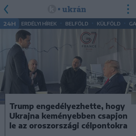
• ukrán
•
•
•
24H
ERDÉLYI HÍREK
BELFÖLD
KÜLFÖLD
G
Trump engedélyezhette, hogy
Ukrajna keményebben csapjon
le az oroszországi célpontokra