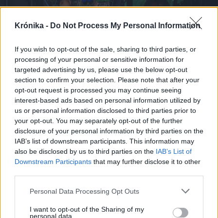
Krónika -
Do Not Process My Personal Information
If you wish to opt-out of the sale, sharing to third parties, or
processing of your personal or sensitive information for
targeted advertising by us, please use the below opt-out
section to confirm your selection. Please note that after your
opt-out request is processed you may continue seeing
interest-based ads based on personal information utilized by
2026. február 27., péntek
us or personal information disclosed to third parties prior to
Ukrajnai háború: négy éve tart – de
your opt-out. You may separately opt-out of the further
disclosure of your personal information by third parties on the
meddig folytatódik?
IAB’s list of downstream participants. This information may
also be disclosed by us to third parties on the
IAB’s List of
Downstream Participants
that may further disclose it to other
third parties.
Personal Data Processing Opt Outs
I want to opt-out of the Sharing of my
personal data.