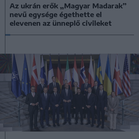
Az ukrán erők „Magyar Madarak”
nevű egysége égethette el
elevenen az ünneplő civileket