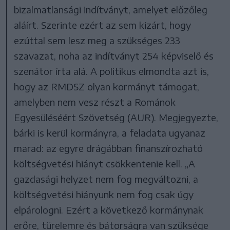
bizalmatlansági indítványt, amelyet előzőleg
aláírt. Szerinte ezért az sem kizárt, hogy
ezúttal sem lesz meg a szükséges 233
szavazat, noha az indítványt 254 képviselő és
szenátor írta alá. A politikus elmondta azt is,
hogy az RMDSZ olyan kormányt támogat,
amelyben nem vesz részt a Románok
Egyesüléséért Szövetség (AUR). Megjegyezte,
bárki is kerül kormányra, a feladata ugyanaz
marad: az egyre drágábban finanszírozható
költségvetési hiányt csökkentenie kell. „A
gazdasági helyzet nem fog megváltozni, a
költségvetési hiányunk nem fog csak úgy
elpárologni. Ezért a következő kormánynak
erőre, türelemre és bátorságra van szüksége