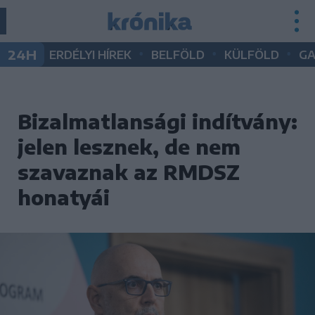
•
•
•
24H
ERDÉLYI HÍREK
BELFÖLD
KÜLFÖLD
G
Bizalmatlansági indítvány:
jelen lesznek, de nem
szavaznak az RMDSZ
honatyái