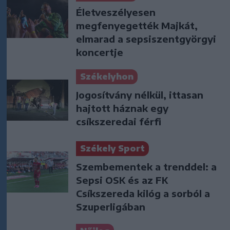
Életveszélyesen
megfenyegették Majkát,
elmarad a sepsiszentgyörgyi
koncertje
Székelyhon
Jogosítvány nélkül, ittasan
hajtott háznak egy
csíkszeredai férfi
Székely Sport
Szembementek a trenddel: a
Sepsi OSK és az FK
Csíkszereda kilóg a sorból a
Szuperligában