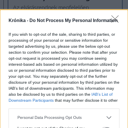
Az eljárásrendnek megfelelően
ismertették szerdán a parlament két
Krónika -
Do Not Process My Personal Information
házának együttes ülésén az Ilie Bolojan
vezette kormány ellen benyújtott
If you wish to opt-out of the sale, sharing to third parties, or
bizalmatlansági indítvány szövegét.
processing of your personal or sensitive information for
targeted advertising by us, please use the below opt-out
section to confirm your selection. Please note that after your
Kelemen Hunor
parlament
opt-out request is processed you may continue seeing
interest-based ads based on personal information utilized by
bizalmatlansági indítvány
RMDSZ
us or personal information disclosed to third parties prior to
your opt-out. You may separately opt-out of the further
disclosure of your personal information by third parties on the
IAB’s list of downstream participants. This information may
also be disclosed by us to third parties on the
IAB’s List of
Downstream Participants
that may further disclose it to other
third parties.
Personal Data Processing Opt Outs