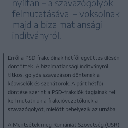
nyíltan – a szavazógolyók
felmutatásával – voksolnak
majd a bizalmatlansági
indítványról.
Erről a PSD frakcióinak hétfői együttes ülésén
döntöttek. A bizalmatlansági indítványról
titkos, golyós szavazáson döntenek a
képviselők és szenátorok. A párt hétfői
döntése szerint a PSD-frakciók tagjainak fel
kell mutatniuk a frakcióvezetőknek a
szavazógolyót, mielőtt behelyezik az urnába.
A Mentsétek meg Romániát Szövetség (USR)