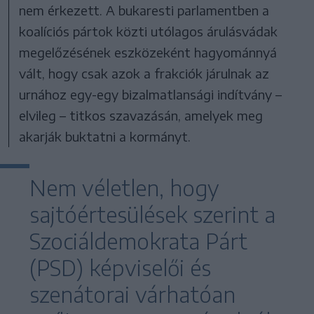
nem érkezett. A bukaresti parlamentben a
koalíciós pártok közti utólagos árulásvádak
megelőzésének eszközeként hagyománnyá
vált, hogy csak azok a frakciók járulnak az
urnához egy-egy bizalmatlansági indítvány –
elvileg – titkos szavazásán, amelyek meg
akarják buktatni a kormányt.
Nem véletlen, hogy
sajtóértesülések szerint a
Szociáldemokrata Párt
(PSD) képviselői és
szenátorai várhatóan