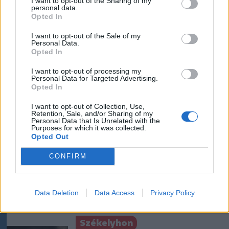
I want to opt-out of the Sharing of my
personal data.
1 hozzászólás
Opted In
I want to opt-out of the Sale of my
Personal Data.
Ezek is érdekelhetik
Opted In
I want to opt-out of processing my
Personal Data for Targeted Advertising.
Krónika
Opted In
Majka életveszélyes
I want to opt-out of Collection, Use,
fenyegetés miatt lemondta
Retention, Sale, and/or Sharing of my
Personal Data that Is Unrelated with the
erdélyi koncertjét
Purposes for which it was collected.
Opted Out
Krónika
CONFIRM
Különleges nyugdíj: továbbra
is közel 12 ezren részesülnek
Data Deletion
Data Access
Privacy Policy
a speciális juttatásból
Székelyhon