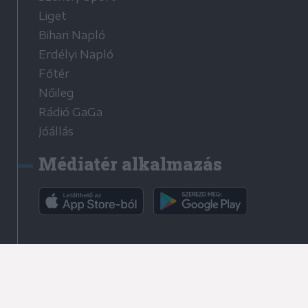
Liget
Bihari Napló
Erdélyi Napló
Főtér
Nőileg
Rádió GaGa
Jóállás
Médiatér alkalmazás
Rádió GaGa alkalmazás