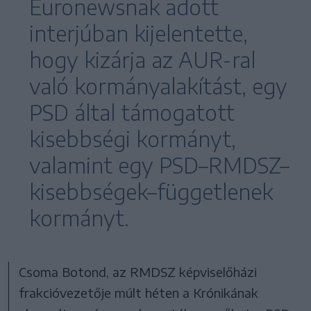
Euronewsnak adott
interjúban kijelentette,
hogy kizárja az AUR-ral
való kormányalakítást, egy
PSD által támogatott
kisebbségi kormányt,
valamint egy PSD–RMDSZ–
kisebbségek–függetlenek
kormányt.
Csoma Botond, az RMDSZ képviselőházi
frakcióvezetője múlt héten a Krónikának