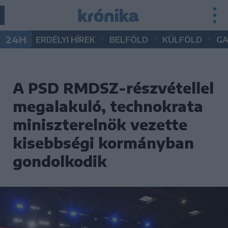
•
•
•
24H
ERDÉLYI HÍREK
BELFÖLD
KÜLFÖLD
G
A PSD RMDSZ-részvétellel
megalakuló, technokrata
miniszterelnök vezette
kisebbségi kormányban
gondolkodik