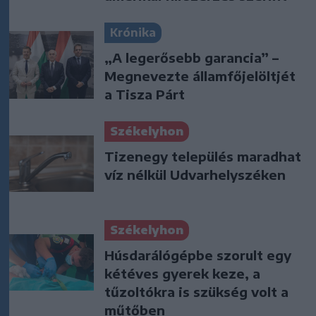
Krónika
„A legerősebb garancia” –
Megnevezte államfőjelöltjét
a Tisza Párt
Székelyhon
Tizenegy település maradhat
víz nélkül Udvarhelyszéken
Székelyhon
Húsdarálógépbe szorult egy
kétéves gyerek keze, a
tűzoltókra is szükség volt a
műtőben