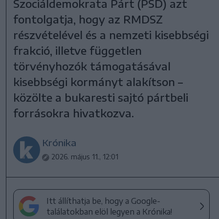
Szociáldemokrata Párt (PSD) azt
fontolgatja, hogy az RMDSZ
részvételével és a nemzeti kisebbségi
frakció, illetve független
törvényhozók támogatásával
kisebbségi kormányt alakítson –
közölte a bukaresti sajtó pártbeli
forrásokra hivatkozva.
Krónika
2026. május 11., 12:01
Itt állíthatja be, hogy a Google-
találatokban elöl legyen a Krónika!