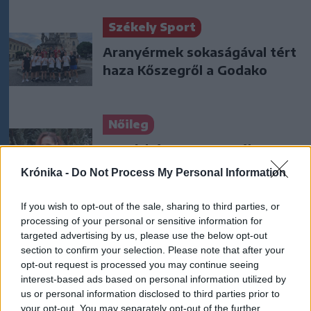
Székely Sport
Aranyérmek sokaságával tért
haza Kőszegről a Godako
Nőileg
B. Máthé Zsuzsa: Az élet
„doktoriját” végeztem el az
Krónika -
Do Not Process My Personal Information
epilepsziámmal
If you wish to opt-out of the sale, sharing to third parties, or
processing of your personal or sensitive information for
targeted advertising by us, please use the below opt-out
section to confirm your selection. Please note that after your
opt-out request is processed you may continue seeing
interest-based ads based on personal information utilized by
A rovat további cikkei
us or personal information disclosed to third parties prior to
your opt-out. You may separately opt-out of the further