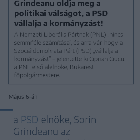
Grindeanu oldja meg a
politikai válságot, a PSD
vállalja a kormányzást!
A Nemzeti Liberális Pártnak (PNL) „nincs
semmiféle számítása”, és arra vár, hogy a
Szociáldemokrata Párt (PSD) „vállalja a
kormányzást” – jelentette ki Ciprian Ciucu,
a PNL első alelnöke, Bukarest
főpolgármestere.
Május 6-án
a
PSD
elnöke, Sorin
Grindeanu az