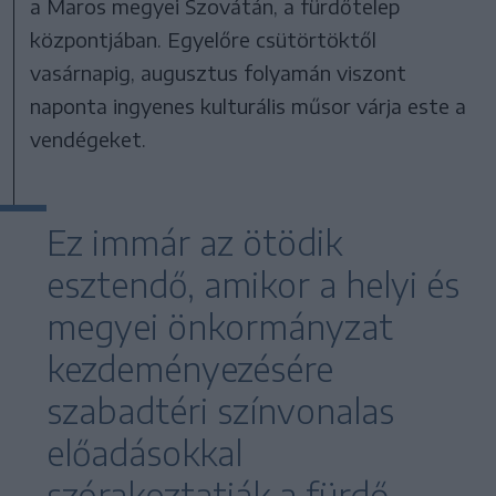
a Maros megyei Szovátán, a fürdőtelep
központjában. Egyelőre csütörtöktől
vasárnapig, augusztus folyamán viszont
naponta ingyenes kulturális műsor várja este a
vendégeket.
Ez immár az ötödik
esztendő, amikor a helyi és
megyei önkormányzat
kezdeményezésére
szabadtéri színvonalas
előadásokkal
szórakoztatják a fürdő