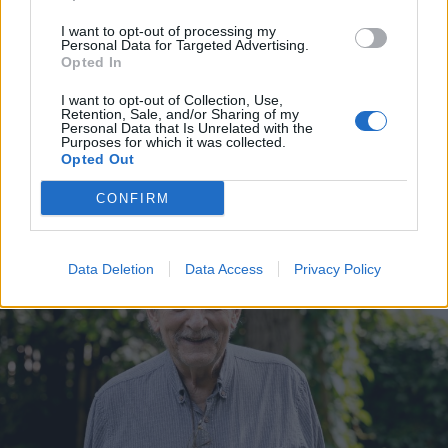
képére formálni a világ egy kis
darabját”. Beszélgetés Szabó
I want to opt-out of processing my
Personal Data for Targeted Advertising.
Zsolttal (2.)
Opted In
I want to opt-out of Collection, Use,
Retention, Sale, and/or Sharing of my
Personal Data that Is Unrelated with the
Purposes for which it was collected.
Opted Out
CONFIRM
Data Deletion
Data Access
Privacy Policy