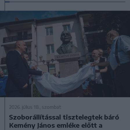
2026. július 18., szombat
Szoborállítással tisztelegtek báró
Kemény János emléke előtt a