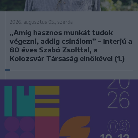
2026. augusztus 05., szerda
„Amíg hasznos munkát tudok
végezni, addig csinálom” – Interjú a
80 éves Szabó Zsolttal, a
Kolozsvár Társaság elnökével (1.)