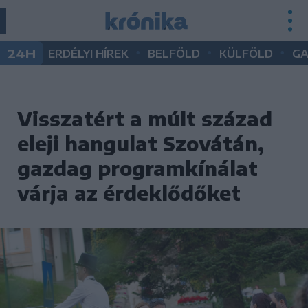
•
•
•
24H
ERDÉLYI HÍREK
BELFÖLD
KÜLFÖLD
G
Visszatért a múlt század
eleji hangulat Szovátán,
gazdag programkínálat
várja az érdeklődőket