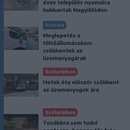
éves település nyomaira
bukkantak Nagyiklódon
Krónika
Meglepetés a
töltőállomásokon:
csökkentek az
üzemanyagárak
Székelyhon
Hetek óta először csökkent
az üzemanyagok ára
Székelyhon
Továbbra sem tudni