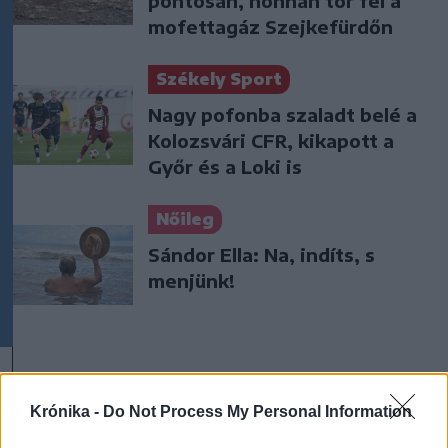
pontosan, honnan tör fel a
mofettagáz Szejkefürdőn
Székely Sport
Nagy pofonba szaladt belé a
Kolozsvári CFR, kikapott a
Győr és a Loki is
Nőileg
Sándor Ella: Na, indíts, s
menjünk!
Krónika -
Do Not Process My Personal Information