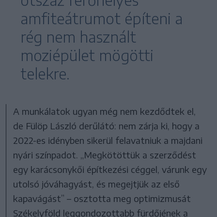
ötszáz férőhelyes
amfiteátrumot építeni a
rég nem használt
moziépület mögötti
telekre.
A munkálatok ugyan még nem kezdődtek el,
de Fülöp László derűlátó: nem zárja ki, hogy a
2022-es idényben sikerül felavatniuk a majdani
nyári színpadot. „Megkötöttük a szerződést
egy karácsonykői építkezési céggel, várunk egy
utolsó jóváhagyást, és megejtjük az első
kapavágást” – osztotta meg optimizmusát
Székelyföld leggondozottabb fürdőjének a