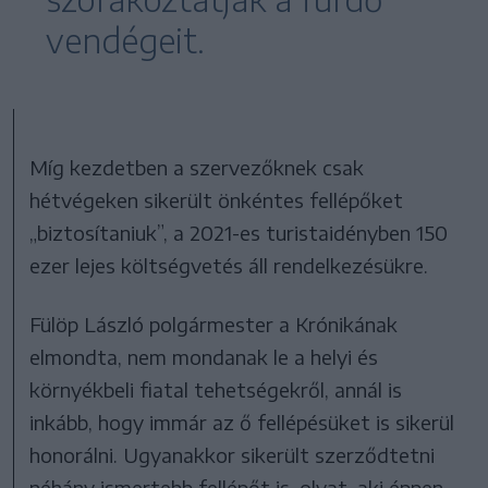
vendégeit.
Míg kezdetben a szervezőknek csak
hétvégeken sikerült önkéntes fellépőket
„biztosítaniuk”, a 2021-es turistaidényben 150
ezer lejes költségvetés áll rendelkezésükre.
Fülöp László polgármester a Krónikának
elmondta, nem mondanak le a helyi és
környékbeli fiatal tehetségekről, annál is
inkább, hogy immár az ő fellépésüket is sikerül
honorálni. Ugyanakkor sikerült szerződtetni
néhány ismertebb fellépőt is, olyat, aki éppen