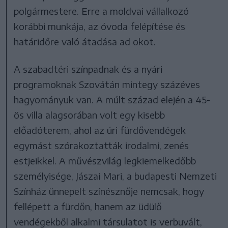
polgármestere. Erre a moldvai vállalkozó
korábbi munkája, az óvoda felépítése és
határidőre való átadása ad okot.
A szabadtéri színpadnak és a nyári
programoknak Szovátán mintegy százéves
hagyományuk van. A múlt század elején a 45-
ös villa alagsorában volt egy kisebb
előadóterem, ahol az úri fürdővendégek
egymást szórakoztatták irodalmi, zenés
estjeikkel. A művészvilág legkiemelkedőbb
személyisége, Jászai Mari, a budapesti Nemzeti
Színház ünnepelt színésznője nemcsak, hogy
fellépett a fürdőn, hanem az üdülő
vendégekből alkalmi társulatot is verbuvált,