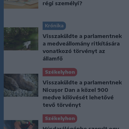
régi személyi?
Krónika
Visszaküldte a parlamentnek
a medveállomány ritkítására
vonatkozó törvényt az
államfő
Székelyhon
Visszaküldte a parlamentnek
Nicușor Dan a közel 900
medve kilövését lehetővé
tevő törvényt
Székelyhon
Húsdarálógépbe szorult egy