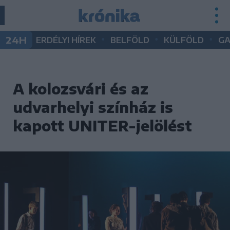
•
•
•
24H
ERDÉLYI HÍREK
BELFÖLD
KÜLFÖLD
G
A kolozsvári és az
udvarhelyi színház is
kapott UNITER-jelölést