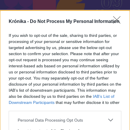
Krónika -
Do Not Process My Personal Information
If you wish to opt-out of the sale, sharing to third parties, or
processing of your personal or sensitive information for
targeted advertising by us, please use the below opt-out
section to confirm your selection. Please note that after your
2026. augusztus 04., kedd
opt-out request is processed you may continue seeing
interest-based ads based on personal information utilized by
Aradi színházi ősbemutató is
us or personal information disclosed to third parties prior to
látható lesz a békéscsabai
your opt-out. You may separately opt-out of the further
nemzetközi fesztiválon
disclosure of your personal information by third parties on the
IAB’s list of downstream participants. This information may
also be disclosed by us to third parties on the
IAB’s List of
Downstream Participants
that may further disclose it to other
third parties.
Personal Data Processing Opt Outs