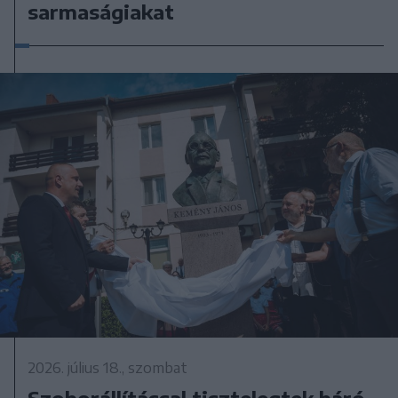
sarmaságiakat
2026. július 18., szombat
Szoborállítással tisztelegtek báró