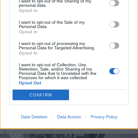
I want to opt-out of the Sharing of my
personal data.
Opted In
I want to opt-out of the Sale of my
Personal Data.
Opted In
I want to opt-out of processing my
Personal Data for Targeted Advertising.
Opted In
I want to opt-out of Collection, Use,
Retention, Sale, and/or Sharing of my
Personal Data that Is Unrelated with the
2026. július 30., csütörtök
Purposes for which it was collected.
Opted Out
A Krónika egykori fotósa emlékére
nyílik kiállítás
CONFIRM
Data Deletion
Data Access
Privacy Policy