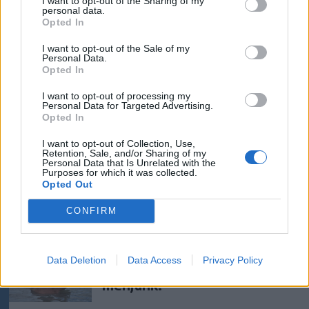
I want to opt-out of the Sharing of my
personal data.
Opted In
Székelyhon
I want to opt-out of the Sale of my
Életét vesztette két halász,
Personal Data.
Opted In
akiket villámcsapás ért a
Maros partján – frissítve
I want to opt-out of processing my
Personal Data for Targeted Advertising.
Opted In
Székely Sport
I want to opt-out of Collection, Use,
Retention, Sale, and/or Sharing of my
Corbu góljától hangos a
Personal Data that Is Unrelated with the
román és a magyar sajtó,
Purposes for which it was collected.
Opted Out
válogatott meghívót
sürgetnek
CONFIRM
Nőileg
Data Deletion
Data Access
Privacy Policy
Sándor Ella: Na, indíts, s
menjünk!