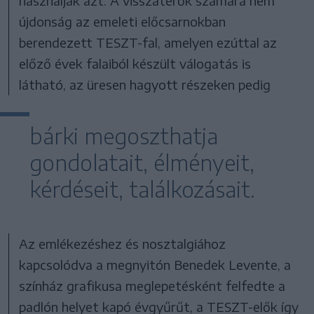
használják azt. A visszatérők számára nem
újdonság az emeleti előcsarnokban
berendezett TESZT-fal, amelyen ezúttal az
előző évek falaiból készült válogatás is
látható, az üresen hagyott részeken pedig
bárki megoszthatja
gondolatait, élményeit,
kérdéseit, találkozásait.
Az emlékezéshez és nosztalgiához
kapcsolódva a megnyitón Benedek Levente, a
színház grafikusa meglepetésként felfedte a
padlón helyet kapó évgyűrűt, a TESZT-elők így