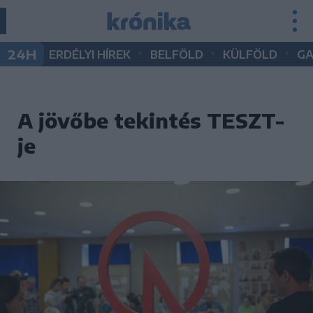
•
•
•
24H
ERDÉLYI HÍREK
BELFÖLD
KÜLFÖLD
G
A jövőbe tekintés TESZT-
je