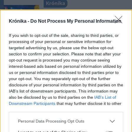
Krónika
Büntetőfeljelentést tett
Majka ügyvédje a romániai
Krónika -
Do Not Process My Personal Information
telefonszámról érkezett
If you wish to opt-out of the sale, sharing to third parties, or
fenyegetés miatt
processing of your personal or sensitive information for
targeted advertising by us, please use the below opt-out
Krónika
section to confirm your selection. Please note that after your
opt-out request is processed you may continue seeing
„Az ember megpróbálja a
interest-based ads based on personal information utilized by
maga képére formálni a világ
us or personal information disclosed to third parties prior to
egy kis darabját”.
your opt-out. You may separately opt-out of the further
Beszélgetés Szabó Zsolttal
disclosure of your personal information by third parties on the
(2.)
IAB’s list of downstream participants. This information may
also be disclosed by us to third parties on the
IAB’s List of
Downstream Participants
that may further disclose it to other
Székelyhon
third parties.
Tömegverekedés lett a szűk
Personal Data Processing Opt Outs
mezőgazdasági úti vitából
Csatószegen