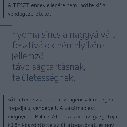
A TESZT ennek ellenére nem „nőtte ki" a
vendégszeretetét,
nyoma sincs a naggyá vált
fesztiválok némelyikére
jellemző
távolságtartásnak,
felületességnek,
sőt a temesvári találkozó igencsak melegen
fogadja új vendégeit. A vasárnap esti
megnyitón Balázs Attila, a színház igazgatója
külön köszöntötte az új látogatókat, és úgy