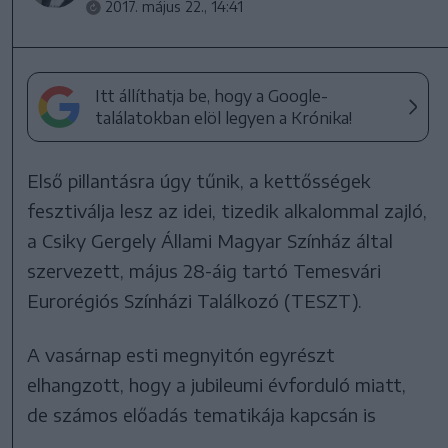
2017. május 22., 14:41
Itt állíthatja be, hogy a Google-
találatokban elöl legyen a Krónika!
Első pillantásra úgy tűnik, a kettősségek
fesztiválja lesz az idei, tizedik alkalommal zajló,
a Csiky Gergely Állami Magyar Színház által
szervezett, május 28-áig tartó Temesvári
Eurorégiós Színházi Találkozó (TESZT).
A vasárnap esti megnyitón egyrészt
elhangzott, hogy a jubileumi évforduló miatt,
de számos előadás tematikája kapcsán is