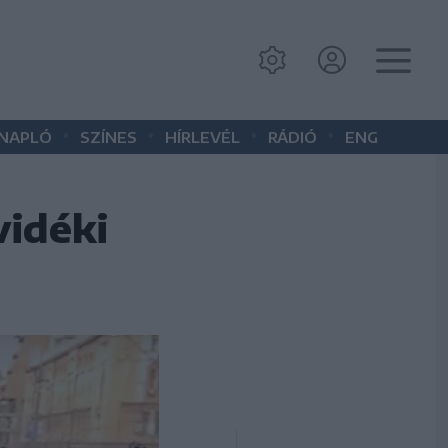
•
•
•
•
 NAPLÓ
SZÍNES
HÍRLEVÉL
RÁDIÓ
ENG
vidéki