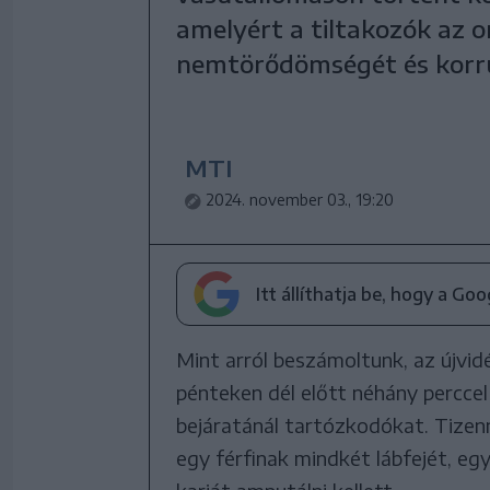
amelyért a tiltakozók az 
nemtörődömségét és korrup
MTI
2024. november 03., 19:20
Itt állíthatja be, hogy a Go
Mint arról beszámoltunk, az újvi
pénteken dél előtt néhány perccel
bejáratánál tartózkodókat. Tize
egy férfinak mindkét lábfejét, eg