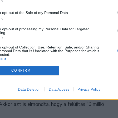
lnök a belgrádi Pink
In
al vádolta meg az ellenzéket,
o opt-out of the Sale of my Personal Data.
In
 elegendőnek a 14 halottat,
to opt-out of processing my Personal Data for Targeted
dja eléggé támadni a
ing.
In
l a tragédiából is politikai
o opt-out of Collection, Use, Retention, Sale, and/or Sharing
ersonal Data that Is Unrelated with the Purposes for which it
l.
lected.
Out
CONFIRM
n átadott épületét 2021 és 2022 során több
atok azonban 2024-ben is folytak. Goran Vesic
Data Deletion
Data Access
Privacy Policy
 jelentette be, hogy befejezték a felújítást, és az
kkor azt is elmondta, hogy a felújítás 16 millió