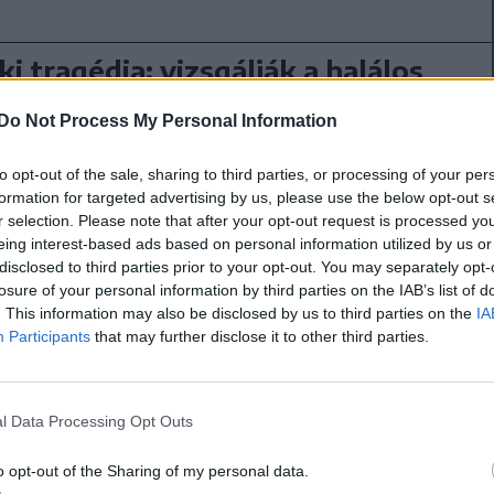
ki tragédia: vizsgálják a halálos
t körülményeit, nemzeti
Do Not Process My Personal Information
apot tartanak Szerbiában
ÍTVE)
to opt-out of the sale, sharing to third parties, or processing of your per
formation for targeted advertising by us, please use the below opt-out s
gyásznapot tartanak szombaton Szerbiában az
r selection. Please note that after your opt-out request is processed y
tragédia miatt, amelynek következtében pénteken
eing interest-based ads based on personal information utilized by us or
disclosed to third parties prior to your opt-out. You may separately opt-
vesztette életét és hárman súlyosan megsérültek.
losure of your personal information by third parties on the IAB’s list of
. This information may also be disclosed by us to third parties on the
IA
Participants
that may further disclose it to other third parties.
d-Baloldali Front egyik vezetője parlamenti
vetelte, és közölte, hogy véleménye szerint az
 a kormány felelős.
l Data Processing Opt Outs
o opt-out of the Sharing of my personal data.