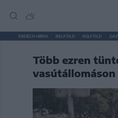
•
•
•
ERDÉLYI HÍREK
BELFÖLD
KÜLFÖLD
GAZ
Több ezren tünt
vasútállomáson 