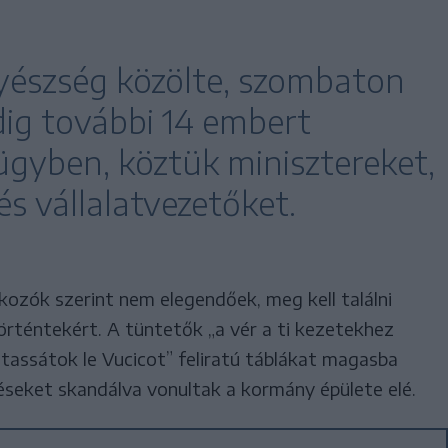
gyészség közölte, szombaton
dig további 14 embert
 ügyben, köztük minisztereket,
és vállalatvezetőket.
kozók szerint nem elegendőek, meg kell találni
történtekért. A tüntetők „a vér a ti kezetekhez
óztassátok le Vucicot” feliratú táblákat magasba
éseket skandálva vonultak a kormány épülete elé.