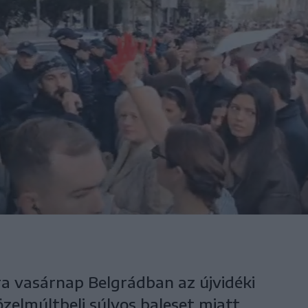
a vasárnap Belgrádban az újvidéki
zelmúltbeli súlyos baleset miatt,