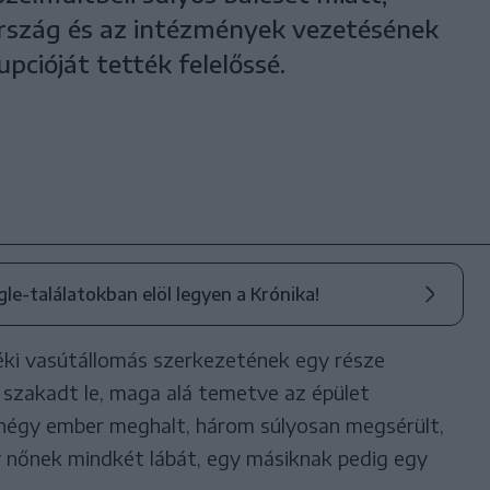
ország és az intézmények vezetésének
cióját tették felelőssé.
ogle-találatokban elöl legyen a Krónika!
déki vasútállomás szerkezetének egy része
 szakadt le, maga alá temetve az épület
nnégy ember meghalt, három súlyosan megsérült,
y nőnek mindkét lábát, egy másiknak pedig egy