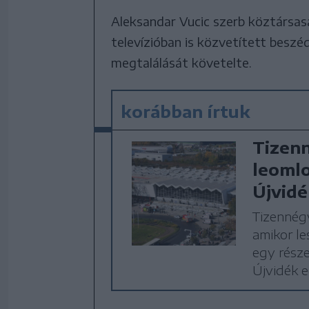
Aleksandar Vucic szerb köztársas
televízióban is közvetített beszéd
megtalálását követelte.
korábban írtuk
Tizen
leomlo
Újvid
Tizennég
amikor le
egy része
Újvidék e