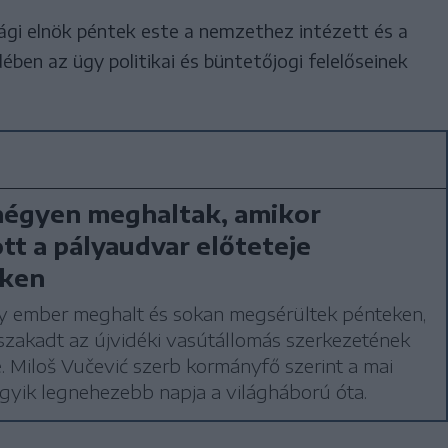
ági elnök péntek este a nemzethez intézett és a
ében az ügy politikai és büntetőjogi felelőseinek
négyen meghaltak, amikor
tt a pályaudvar előteteje
éken
y ember meghalt és sokan megsérültek pénteken,
szakadt az újvidéki vasútállomás szerkezetének
. Miloš Vučević szerb kormányfő szerint a mai
gyik legnehezebb napja a világháború óta.