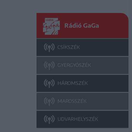
Rádió GaGa
CSÍKSZÉK
GYERGYÓSZÉK
HÁROMSZÉK
MAROSSZÉK
UDVARHELYSZÉK