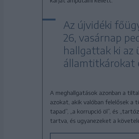
karját amputálni kellett.
Az újvidéki főü
26, vasárnap pe
hallgattak ki az
államtitkárokat 
A meghallgatások azonban a tilta
azokat, akik valóban felelősek a 
tapad”, „a korrupció öl”, és „tart
tartva, és ugyanezeket a követel