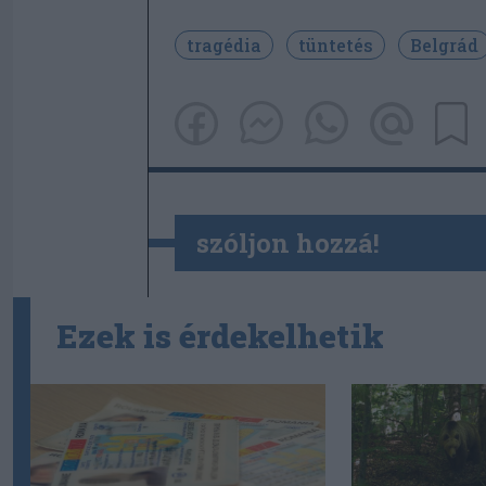
tragédia
tüntetés
Belgrád
szóljon hozzá!
Ezek is érdekelhetik