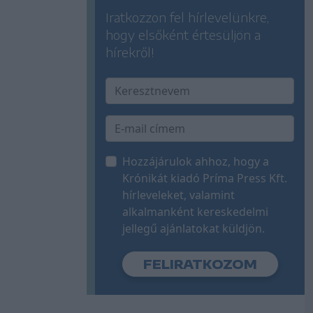
Iratkozzon fel hírlevelünkre,
hogy elsőként értesüljön a
hírekről!
Hozzájárulok ahhoz, hogy a
Krónikát kiadó Príma Press Kft.
hírleveleket, valamint
alkalmanként kereskedelmi
jellegű ajánlatokat küldjön.