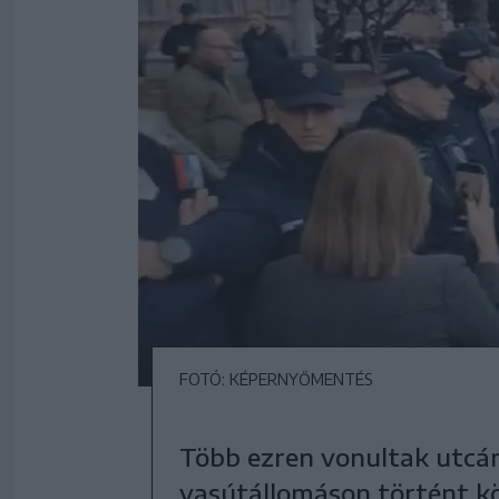
FOTÓ: KÉPERNYŐMENTÉS
Több ezren vonultak utcár
vasútállomáson történt kö