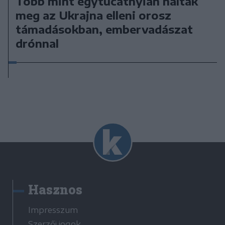
Több mint egytucatnyian haltak
meg az Ukrajna elleni orosz
támadásokban, embervadászat
drónnal
Hasznos
Impresszum
Szerzői jogok