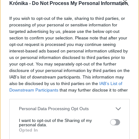
Krónika -
Do Not Process My Personal Information
If you wish to opt-out of the sale, sharing to third parties, or
processing of your personal or sensitive information for
targeted advertising by us, please use the below opt-out
section to confirm your selection. Please note that after your
opt-out request is processed you may continue seeing
interest-based ads based on personal information utilized by
us or personal information disclosed to third parties prior to
2026. augusztus 08., szombat
your opt-out. You may separately opt-out of the further
A román radarok nem észlelték a
disclosure of your personal information by third parties on the
végül Bulgáriában felrobbant drónt
IAB’s list of downstream participants. This information may
also be disclosed by us to third parties on the
IAB’s List of
Downstream Participants
that may further disclose it to other
third parties.
Personal Data Processing Opt Outs
I want to opt-out of the Sharing of my
personal data.
Opted In