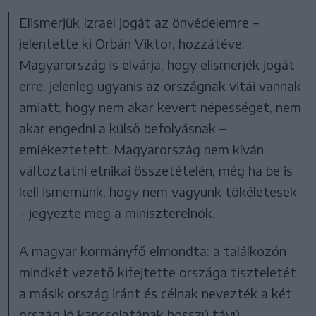
Elismerjük Izrael jogát az önvédelemre –
jelentette ki Orbán Viktor, hozzátéve:
Magyarország is elvárja, hogy elismerjék jogát
erre, jelenleg ugyanis az országnak vitái vannak
amiatt, hogy nem akar kevert népességet, nem
akar engedni a külső befolyásnak –
emlékeztetett. Magyarország nem kíván
változtatni etnikai összetételén, még ha be is
kell ismernünk, hogy nem vagyunk tökéletesek
– jegyezte meg a miniszterelnök.
A magyar kormányfő elmondta: a találkozón
mindkét vezető kifejtette országa tiszteletét
a másik ország iránt és célnak nevezték a két
ország jó kapcsolatának hosszú távú