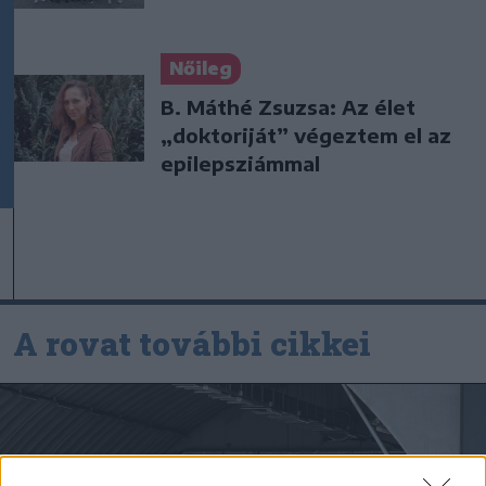
Nőileg
B. Máthé Zsuzsa: Az élet
„doktoriját” végeztem el az
epilepsziámmal
A rovat további cikkei