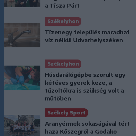
a Tisza Párt
Székelyhon
Tizenegy település maradhat
víz nélkül Udvarhelyszéken
Székelyhon
Húsdarálógépbe szorult egy
kétéves gyerek keze, a
tűzoltókra is szükség volt a
műtőben
Székely Sport
Aranyérmek sokaságával tért
haza Kőszegről a Godako