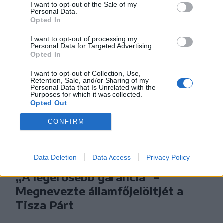
I want to opt-out of the Sale of my
Personal Data.
Opted In
I want to opt-out of processing my
Personal Data for Targeted Advertising.
Opted In
I want to opt-out of Collection, Use,
Retention, Sale, and/or Sharing of my
Personal Data that Is Unrelated with the
Purposes for which it was collected.
Opted Out
CONFIRM
Data Deletion
Data Access
Privacy Policy
2026. augusztus 08., szombat
„A legerősebb garancia” –
Megnevezte államfőjelöltjét a
Tisza Párt