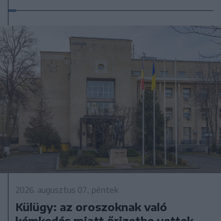
2026. augusztus 07., péntek
Külügy: az oroszoknak való
kémkedés miatt őrizetbe vettek