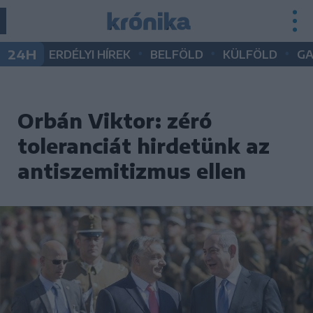
•
•
•
24H
ERDÉLYI HÍREK
BELFÖLD
KÜLFÖLD
G
Orbán Viktor: zéró
toleranciát hirdetünk az
antiszemitizmus ellen