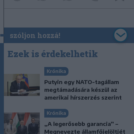
szóljon hozzá!
Ezek is érdekelhetik
Krónika
Putyin egy NATO-tagállam
megtámadására készül az
amerikai hírszerzés szerint
Krónika
„A legerősebb garancia” –
Megnevezte államfőjelöltjét