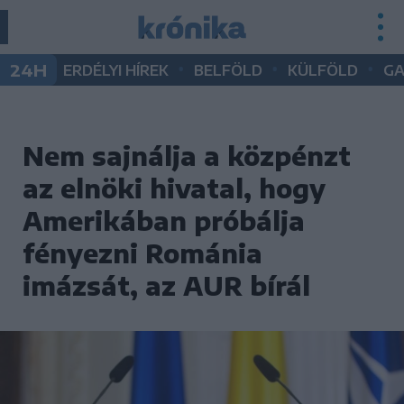
•
•
•
24H
ERDÉLYI HÍREK
BELFÖLD
KÜLFÖLD
G
Nem sajnálja a közpénzt
az elnöki hivatal, hogy
Amerikában próbálja
fényezni Románia
imázsát, az AUR bírál