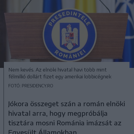
Nem kevés. Az elnöki hivatal havi több mint
félmillió dollárt fizet egy amerikai lobbicégnek
FOTÓ: PRESIDENCY.RO
Jókora összeget szán a román elnöki
hivatal arra, hogy megpróbálja
tisztára mosni Románia imázsát az
Egyesült Államokban.