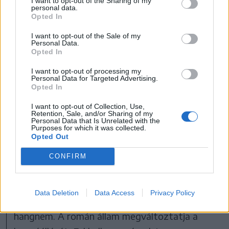
I want to opt-out of the Sharing of my
personal data.
Opted In
„Ez egy egyéves kudarc elismerése. Egy
I want to opt-out of the Sale of my
Personal Data.
kudarcé, amelyet mi is folyamatosan
Opted In
kommentáltunk és amelyről beszéltünk. Azon
I want to opt-out of processing my
túl, hogy azt rótták fel nekünk, hogy fizettünk
Personal Data for Targeted Advertising.
Opted In
volna olyasmit, amit soha nem fizettünk,
I want to opt-out of Collection, Use,
amikor az Egyesült Államokba utaztunk, és
Retention, Sale, and/or Sharing of my
Personal Data that Is Unrelated with the
Donald Trumpról beszéltünk, könyveket
Purposes for which it was collected.
Opted Out
adtunk ki Donald Trumpról, és konferenciákat
tartottunk Donald Trumpról. Akkoriban azzal
CONFIRM
vádoltak minket, hogy túl közel állunk a
Trump-adminisztrációhoz. Egy év elteltével,
Data Deletion
Data Access
Privacy Policy
amelyben semmi sem történt, megváltozott a
hangnem. A román állam megváltoztatja a