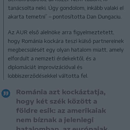
tanácsolta neki. Úgy gondolom, inkább valaki el
akarta temetni” – pontosította Dan Dungaciu.
Az AUR első alelnöke arra figyelmeztetett,
hogy Románia kockára teszi külső partnereinek
megbecsülését egy olyan hatalom miatt, amely
elfordult a nemzeti érdekektől, és a
diplomáciát improvizációval és
lobbiszerződésekkel váltotta fel.
Románia azt kockáztatja,
hogy két szék között a
földre esik: az amerikaiak
nem bíznak a jelenlegi
hatalomban, az európaiak