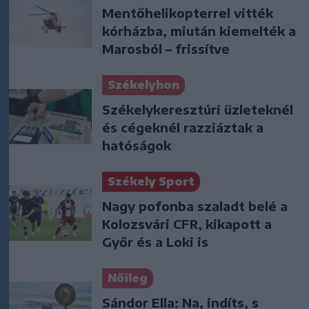
Mentőhelikopterrel vitték
kórházba, miután kiemelték a
Marosból – frissítve
Székelyhon
Székelykeresztúri üzleteknél
és cégeknél razziáztak a
hatóságok
Székely Sport
Nagy pofonba szaladt belé a
Kolozsvári CFR, kikapott a
Győr és a Loki is
Nőileg
Sándor Ella: Na, indíts, s