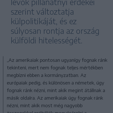
lévők pillanatnyi érdekei
szerint változtatja
külpolitikáját, és ez
súlyosan rontja az ország
külföldi hitelességét.
„Az amerikaiak pontosan ugyanígy fognak ránk
tekinteni, mert nem fognak teljes mértékben
megbízni ebben a kormányzatban. Az
európaiak pedig, és különösen a németek, úgy
fognak ránk nézni, mint akik megint átállnak a
másik oldalra. Az amerikaiak úgy fognak ránk
nézni, mint akik most még nagyobb
összegekkel próbálják megvásárolni a