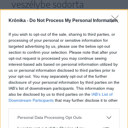
veszélybe sodorta
Románia külpolitikai
Krónika -
Do Not Process My Personal Information
státusát, és közpénzből
próbál befolyást és
If you wish to opt-out of the sale, sharing to third parties, or
processing of your personal or sensitive information for
politikai jóindulatot
targeted advertising by us, please use the below opt-out
section to confirm your selection. Please note that after your
vásárolni Washingtonban.
opt-out request is processed you may continue seeing
interest-based ads based on personal information utilized by
Azzal vádolja a
us or personal information disclosed to third parties prior to
your opt-out. You may separately opt-out of the further
washingtoni román
disclosure of your personal information by third parties on the
nagykövetséget és a
IAB’s list of downstream participants. This information may
also be disclosed by us to third parties on the
IAB’s List of
külügyminisztériumot,
Downstream Participants
that may further disclose it to other
third parties.
hogy „semmit sem tettek
Personal Data Processing Opt Outs
le az asztalra”.