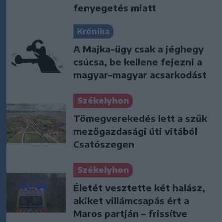
fenyegetés miatt
Krónika
A Majka-ügy csak a jéghegy
csúcsa, be kellene fejezni a
magyar–magyar acsarkodást
Székelyhon
Tömegverekedés lett a szűk
mezőgazdasági úti vitából
Csatószegen
Székelyhon
Életét vesztette két halász,
akiket villámcsapás ért a
Maros partján – frissítve