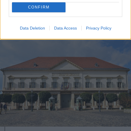
hogy engedékenyebbek legyünk
CONFIRM
Data Deletion
Data Access
Privacy Policy