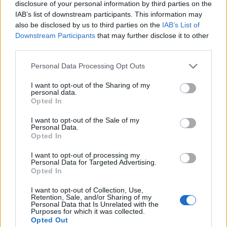
A rovat további cikkei
disclosure of your personal information by third parties on the
IAB’s list of downstream participants. This information may
also be disclosed by us to third parties on the
IAB’s List of
Downstream Participants
that may further disclose it to other
third parties.
Personal Data Processing Opt Outs
I want to opt-out of the Sharing of my
personal data.
Opted In
I want to opt-out of the Sale of my
Personal Data.
Opted In
I want to opt-out of processing my
Personal Data for Targeted Advertising.
Opted In
2026. augusztus 06., csütörtök
I want to opt-out of Collection, Use,
Retention, Sale, and/or Sharing of my
Zelenszkij: partnereink talán azért
Personal Data that Is Unrelated with the
Purposes for which it was collected.
nem adnak légvédelmi rakétákat,
Opted Out