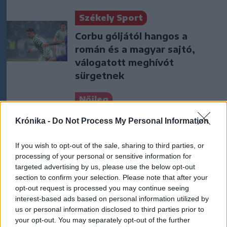
Székely Sport
Corbu góljától hangos a
román és a magyar sajtó,
válogatott meghívót
sürgetnek
Nőileg
Sándor Ella: Na, indíts, s
Krónika -
Do Not Process My Personal Information
menjünk!
If you wish to opt-out of the sale, sharing to third parties, or
processing of your personal or sensitive information for
targeted advertising by us, please use the below opt-out
section to confirm your selection. Please note that after your
opt-out request is processed you may continue seeing
interest-based ads based on personal information utilized by
us or personal information disclosed to third parties prior to
your opt-out. You may separately opt-out of the further