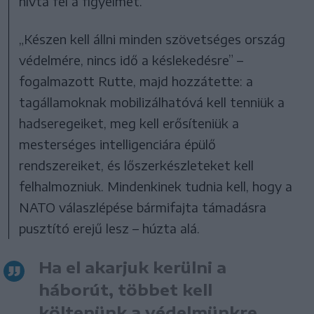
hívta fel a figyelmet.
„Készen kell állni minden szövetséges ország
védelmére, nincs idő a késlekedésre” –
fogalmazott Rutte, majd hozzátette: a
tagállamoknak mobilizálhatóvá kell tenniük a
hadseregeiket, meg kell erősíteniük a
mesterséges intelligenciára épülő
rendszereiket, és lőszerkészleteket kell
felhalmozniuk. Mindenkinek tudnia kell, hogy a
NATO válaszlépése bármifajta támadásra
pusztító erejű lesz – húzta alá.
Ha el akarjuk kerülni a
háborút, többet kell
költenünk a védelmünkre.