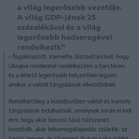
a világ legerősebb vezetője.
A világ GDP-jének 25
százalékával és a világ
legerősebb hadseregével
rendelkezik”
– fogalmazott. Kiemelte, biztosítani kell, hogy
Ukrajna mindennel rendelkezzen a harctéren,
és a lehető legerősebb helyzetben legyen,
amikor a valódi tárgyalások elkezdődnek.
Remélhetőleg a közeljövőben valódi és komoly
tárgyalások indulhatnak, amelynek során el kell
érni, hogy akár hosszú távú tűzszünet
kezdődik, akár békemegállapodás születik, az
tartós legyen, és Vlagyimir Putyin soha többé