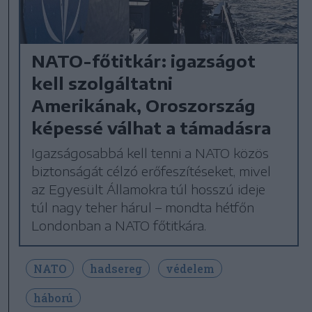
NATO-főtitkár: igazságot
kell szolgáltatni
Amerikának, Oroszország
képessé válhat a támadásra
Igazságosabbá kell tenni a NATO közös
biztonságát célzó erőfeszítéseket, mivel
az Egyesült Államokra túl hosszú ideje
túl nagy teher hárul – mondta hétfőn
Londonban a NATO főtitkára.
NATO
hadsereg
védelem
háború