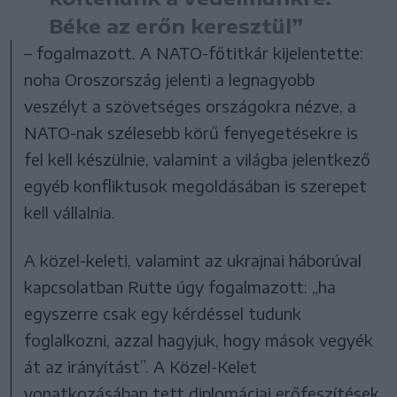
Béke az erőn keresztül”
– fogalmazott. A NATO-főtitkár kijelentette:
noha Oroszország jelenti a legnagyobb
veszélyt a szövetséges országokra nézve, a
NATO-nak szélesebb körű fenyegetésekre is
fel kell készülnie, valamint a világba jelentkező
egyéb konfliktusok megoldásában is szerepet
kell vállalnia.
A közel-keleti, valamint az ukrajnai háborúval
kapcsolatban Rutte úgy fogalmazott: „ha
egyszerre csak egy kérdéssel tudunk
foglalkozni, azzal hagyjuk, hogy mások vegyék
át az irányítást”. A Közel-Kelet
vonatkozásában tett diplomáciai erőfeszítések