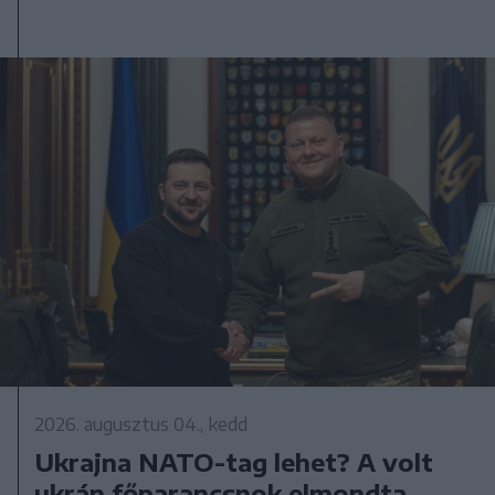
2026. augusztus 04., kedd
Ukrajna NATO-tag lehet? A volt
ukrán főparancsnok elmondta,