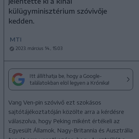
jelentette ki a kínai
külügyminisztérium szóvivője
kedden.
MTI
2023. március 14., 15:03
Itt állíthatja be, hogy a Google-
találatokban elöl legyen a Krónika!
Vang Ven-pin szóvivő ezt szokásos
sajtótájékoztatóján közölte arra a kérdésre
válaszolva, hogy Peking miként értékeli az
Egyesült Államok, Nagy-Britannia és Ausztrália