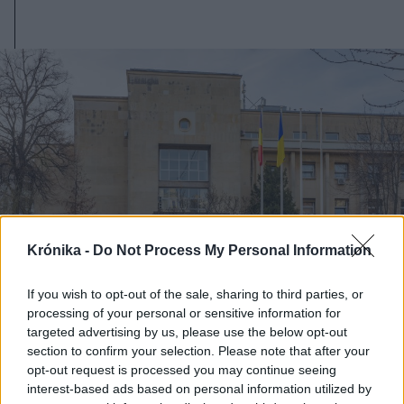
Krónika -
Do Not Process My Personal Information
If you wish to opt-out of the sale, sharing to third parties, or
processing of your personal or sensitive information for
targeted advertising by us, please use the below opt-out
2026. augusztus 07., péntek
section to confirm your selection. Please note that after your
opt-out request is processed you may continue seeing
Külügy: az oroszoknak való
interest-based ads based on personal information utilized by
kémkedés miatt őrizetbe vettek