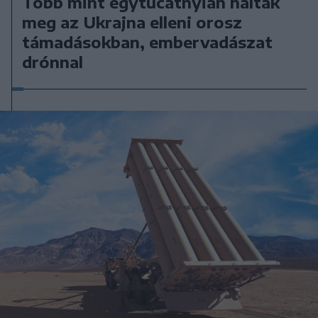
Több mint egytucatnyian haltak
meg az Ukrajna elleni orosz
támadásokban, embervadászat
drónnal