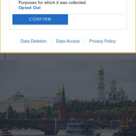
2026. augusztus 07., péntek
Purposes for which it was collected.
Opted Out
Trump: igaz, hogy egyes
CONFIRM
fegyverekből kevesebb van, de
attól még folytatni tudjuk a
háborút Irán ellen
Data Deletion
Data Access
Privacy Policy