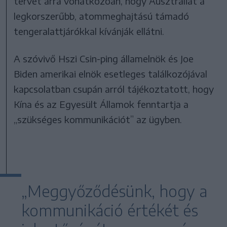
tervét arra vonatkozóan, hogy Ausztráliát a
legkorszerűbb, atommeghajtású támadó
tengeralattjárókkal kívánják ellátni.
A szóvivő Hszi Csin-ping államelnök és Joe
Biden amerikai elnök esetleges találkozójával
kapcsolatban csupán arról tájékoztatott, hogy
Kína és az Egyesült Államok fenntartja a
„szükséges kommunikációt” az ügyben.
„Meggyőződésünk, hogy a
kommunikáció értékét és