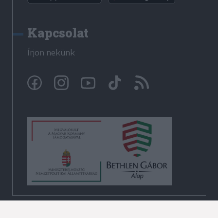
Kapcsolat
Írjon nekünk
© Krónika.ro 2009-2026