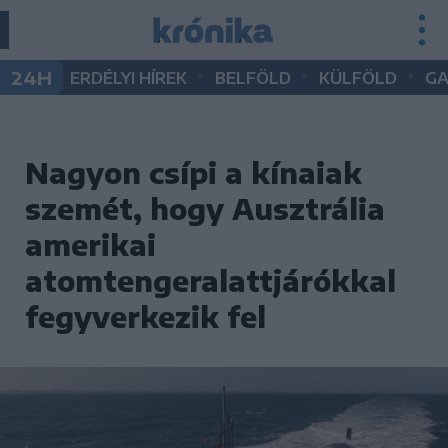
•
•
•
24H
ERDÉLYI HÍREK
BELFÖLD
KÜLFÖLD
G
Nagyon csípi a kínaiak
szemét, hogy Ausztrália
amerikai
atomtengeralattjárókkal
fegyverkezik fel