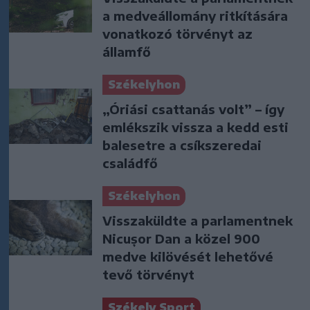
a medveállomány ritkítására
vonatkozó törvényt az
államfő
Székelyhon
„Óriási csattanás volt” – így
emlékszik vissza a kedd esti
balesetre a csíkszeredai
családfő
Székelyhon
Visszaküldte a parlamentnek
Nicușor Dan a közel 900
medve kilövését lehetővé
tevő törvényt
Székely Sport