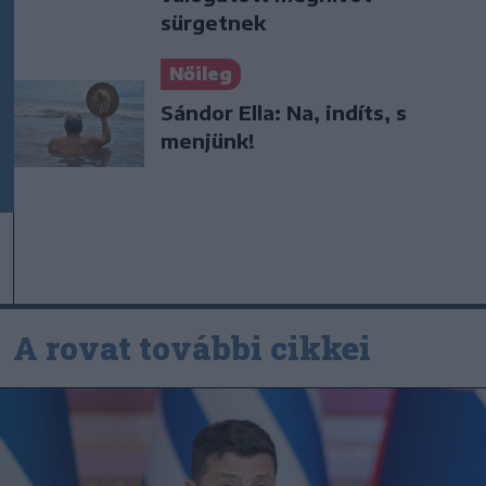
sürgetnek
Nőileg
Sándor Ella: Na, indíts, s
menjünk!
A rovat további cikkei