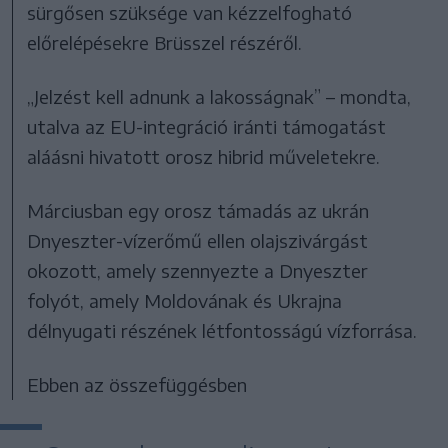
sürgősen szüksége van kézzelfogható
előrelépésekre Brüsszel részéről.
„Jelzést kell adnunk a lakosságnak” – mondta,
utalva az EU-integráció iránti támogatást
aláásni hivatott orosz hibrid műveletekre.
Márciusban egy orosz támadás az ukrán
Dnyeszter-vízerőmű ellen olajszivárgást
okozott, amely szennyezte a Dnyeszter
folyót, amely Moldovának és Ukrajna
délnyugati részének létfontosságú vízforrása.
Ebben az összefüggésben