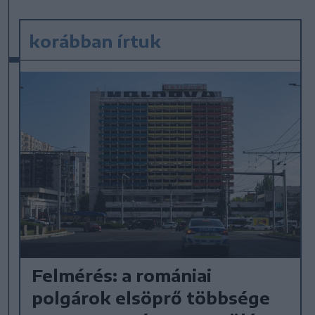
korábban írtuk
Felmérés: a romániai
polgárok elsöprő többsége