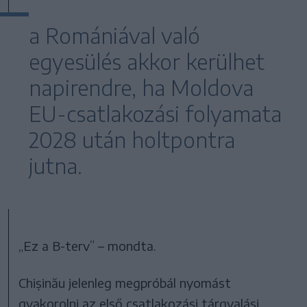
a Romániával való
egyesülés akkor kerülhet
napirendre, ha Moldova
EU-csatlakozási folyamata
2028 után holtpontra
jutna.
„Ez a B-terv” – mondta.
Chișinău jelenleg megpróbál nyomást
gyakorolni az első csatlakozási tárgyalási