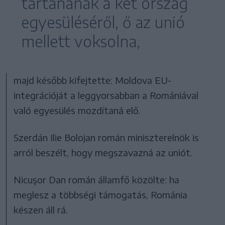
tartanának a két ország
egyesüléséről, ő az unió
mellett voksolna,
majd később kifejtette: Moldova EU-
integrációját a leggyorsabban a Romániával
való egyesülés mozdítaná elő.
Szerdán Ilie Bolojan román miniszterelnök is
arról beszélt, hogy megszavazná az uniót.
Nicuşor Dan román államfő közölte: ha
meglesz a többségi támogatás, Románia
készen áll rá.