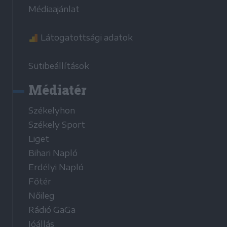
Médiaajánlat
Látogatottsági adatok
Sütibeállítások
Médiatér
Székelyhon
Székely Sport
Liget
Bihari Napló
Erdélyi Napló
Főtér
Nőileg
Rádió GaGa
Jóállás