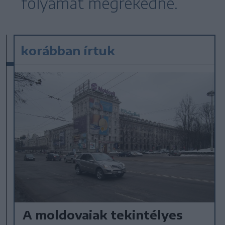
folyamat megrekedne.
korábban írtuk
A moldovaiak tekintélyes