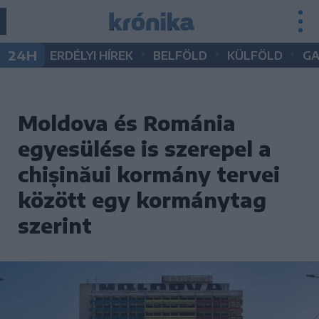
•
•
•
24H
ERDÉLYI HÍREK
BELFÖLD
KÜLFÖLD
G
Moldova és Románia
egyesülése is szerepel a
chișinăui kormány tervei
között egy kormánytag
szerint