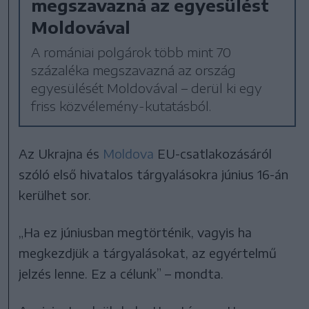
megszavazná az egyesülést
Moldovával
A romániai polgárok több mint 70
százaléka megszavazná az ország
egyesülését Moldovával – derül ki egy
friss közvélemény-kutatásból.
Az Ukrajna és
Moldova
EU-csatlakozásáról
szóló első hivatalos tárgyalásokra június 16-án
kerülhet sor.
„Ha ez júniusban megtörténik, vagyis ha
megkezdjük a tárgyalásokat, az egyértelmű
jelzés lenne. Ez a célunk” – mondta.