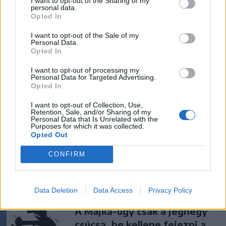
I want to opt-out of the Sharing of my
personal data.
Opted In
I want to opt-out of the Sale of my
Personal Data.
szóljon hozzá!
Opted In
I want to opt-out of processing my
Ezek is érdekelhetik
Personal Data for Targeted Advertising.
Opted In
I want to opt-out of Collection, Use,
Krónika
Retention, Sale, and/or Sharing of my
Personal Data that Is Unrelated with the
Purposes for which it was collected.
Büntetőfeljelentést tett
Opted Out
Majka ügyvédje a romániai
telefonszámról érkezett
CONFIRM
fenyegetés miatt
Data Deletion
Data Access
Privacy Policy
Krónika
A Majka-ügy csak a jéghegy
csúcsa, be kellene fejezni a