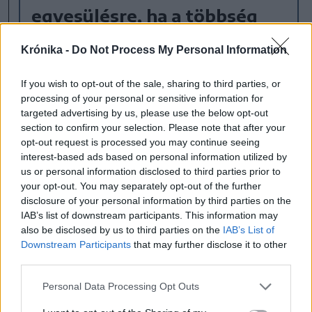
egyesülésre, ha a többség
ezt akarja
Krónika -
Do Not Process My Personal Information
Románia bármikor készen áll az
egyesülésre, ha a Moldovai Köztársaság
If you wish to opt-out of the sale, sharing to third parties, or
polgárai ezt kívánják, és ha többség
processing of your personal or sensitive information for
targeted advertising by us, please use the below opt-out
támogatja ezt a tervet – jelentette ki
section to confirm your selection. Please note that after your
Nicuşor Dan román államfő.
opt-out request is processed you may continue seeing
interest-based ads based on personal information utilized by
us or personal information disclosed to third parties prior to
Moldova Köztársaság
egyesülés
your opt-out. You may separately opt-out of the further
disclosure of your personal information by third parties on the
Románia
IAB’s list of downstream participants. This information may
also be disclosed by us to third parties on the
IAB’s List of
Downstream Participants
that may further disclose it to other
third parties.
Personal Data Processing Opt Outs