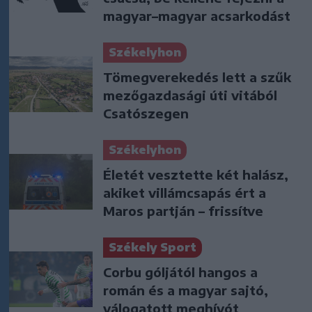
magyar–magyar acsarkodást
Székelyhon
Tömegverekedés lett a szűk
mezőgazdasági úti vitából
Csatószegen
Székelyhon
Életét vesztette két halász,
akiket villámcsapás ért a
Maros partján – frissítve
Székely Sport
Corbu góljától hangos a
román és a magyar sajtó,
válogatott meghívót