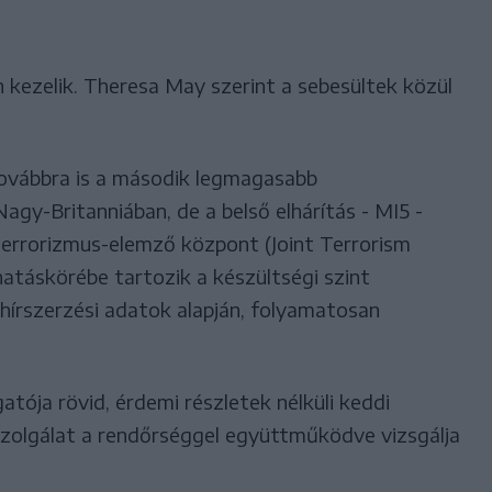
 kezelik. Theresa May szerint a sebesültek közül
továbbra is a második legmagasabb
agy-Britanniában, de a belső elhárítás - MI5 -
errorizmus-elemző központ (Joint Terrorism
hatáskörébe tartozik a készültségi szint
hírszerzési adatok alapján, folyamatosan
tója rövid, érdemi részletek nélküli keddi
szolgálat a rendőrséggel együttműködve vizsgálja