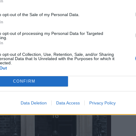
In
o opt-out of the Sale of my Personal Data.
In
ék, hogy az áldozatok egyike egy nyolcéves
to opt-out of processing my Personal Data for Targeted
ing.
In
szerint minden terrorcselekmény ártatlan emberek
o opt-out of Collection, Use, Retention, Sale, and/or Sharing
ersonal Data that Is Unrelated with the Purposes for which it
steri merénylet különösen kirívó, mivel az
lected.
Out
atalok és gyerekek ellen követte el a robbantásos
CONFIRM
Data Deletion
Data Access
Privacy Policy