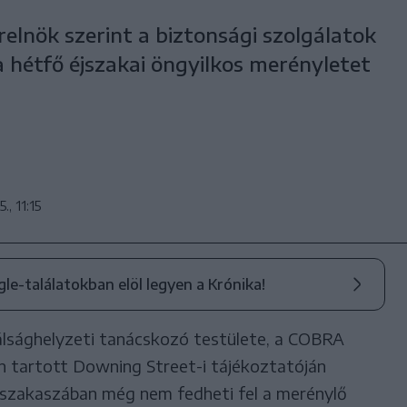
elnök szerint a biztonsági szolgálatok
 a hétfő éjszakai öngyilkos merényletet
., 11:15
ogle-találatokban elöl legyen a Krónika!
álsághelyzeti tanácskozó testülete, a COBRA
án tartott Downing Street-i tájékoztatóján
i szakaszában még nem fedheti fel a merénylő