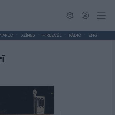
•
•
•
•
 NAPLÓ
SZÍNES
HÍRLEVÉL
RÁDIÓ
ENG
i