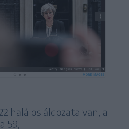
2 halálos áldozata van, a
a 59,