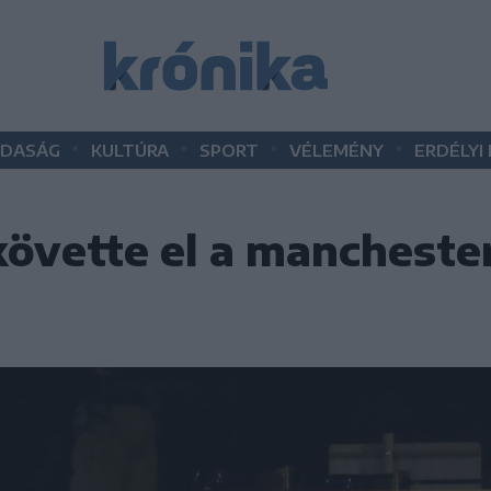
•
•
•
•
DASÁG
KULTÚRA
SPORT
VÉLEMÉNY
ERDÉLYI
követte el a manchester