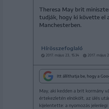
Theresa May brit miniszter
tudják, hogy ki követte el
Manchesterben.
Hírösszefoglaló
2017. május 23., 15:34
2017. május 25
Itt állíthatja be, hogy a Go
May, aki kedden a brit kormány v
értekezletén elnökölt, az ülés ut
kijelentette: a nyomozás jelenleg