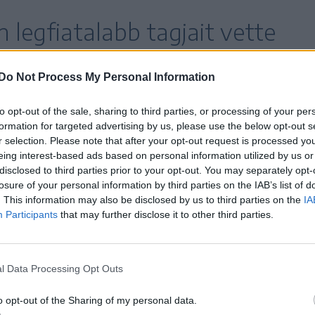
m legfiatalabb tagjait vette
Do Not Process My Personal Information
to opt-out of the sale, sharing to third parties, or processing of your per
ikai énekesnő telt házas koncertjének végén
formation for targeted advertising by us, please use the below opt-out s
r selection. Please note that after your opt-out request is processed y
elyes Manchester Arena előcsarnokában, a
eing interest-based ads based on personal information utilized by us or
dőpontban, amikor ezrek távoztak az előadásról.
disclosed to third parties prior to your opt-out. You may separately opt-
losure of your personal information by third parties on the IAB’s list of
. This information may also be disclosed by us to third parties on the
IA
k tizenéves, illetve még fiatalabb gyermek is
Participants
that may further disclose it to other third parties.
a szerint
l Data Processing Opt Outs
etve a halálos áldozatok között
o opt-out of the Sharing of my personal data.
ek.