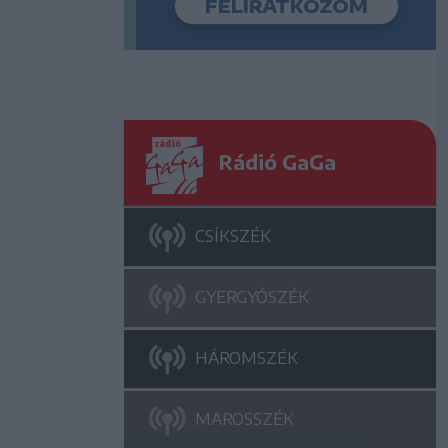
Rádió GaGa
CSÍKSZÉK
GYERGYÓSZÉK
HÁROMSZÉK
MAROSSZÉK