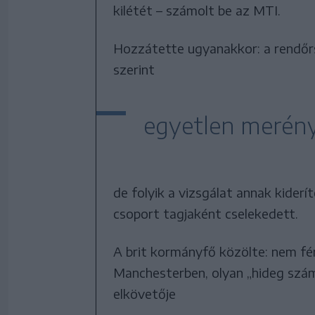
kilétét – számolt be az MTI.
Hozzátette ugyanakkor: a rendőr
szerint
egyetlen merény
de folyik a vizsgálat annak kiderí
csoport tagjaként cselekedett.
A brit kormányfő közölte: nem fé
Manchesterben, olyan „hideg szám
elkövetője