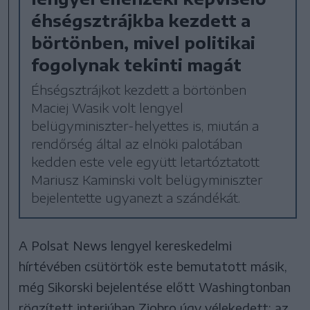
éhségsztrájkba kezdett a
börtönben, mivel politikai
fogolynak tekinti magát
Éhségsztrájkot kezdett a börtönben
Maciej Wasik volt lengyel
belügyminiszter-helyettes is, miután a
rendőrség által az elnöki palotában
kedden este vele együtt letartóztatott
Mariusz Kaminski volt belügyminiszter
bejelentette ugyanezt a szándékát.
A Polsat News lengyel kereskedelmi
hírtévében csütörtök este bemutatott másik,
még Sikorski bejelentése előtt Washingtonban
rögzített interjúban Ziobro úgy vélekedett: az