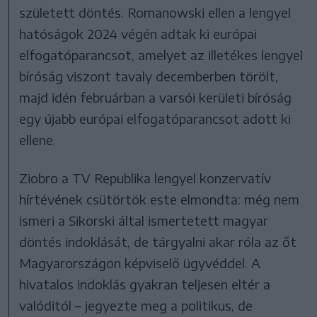
született döntés. Romanowski ellen a lengyel
hatóságok 2024 végén adtak ki európai
elfogatóparancsot, amelyet az illetékes lengyel
bíróság viszont tavaly decemberben törölt,
majd idén februárban a varsói kerületi bíróság
egy újabb európai elfogatóparancsot adott ki
ellene.
Ziobro a TV Republika lengyel konzervatív
hírtévének csütörtök este elmondta: még nem
ismeri a Sikorski által ismertetett magyar
döntés indoklását, de tárgyalni akar róla az őt
Magyarországon képviselő ügyvéddel. A
hivatalos indoklás gyakran teljesen eltér a
valóditól – jegyezte meg a politikus, de