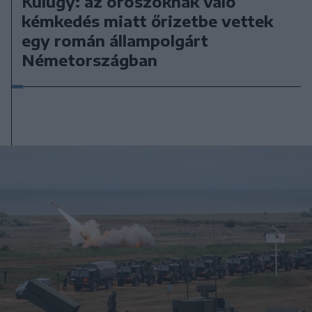
Külügy: az oroszoknak való
kémkedés miatt őrizetbe vettek
egy román állampolgárt
Németországban