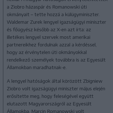
a Ziobro házaspár és Romanowski úti
okmányait – tette hozzá a külügyminiszter.
Waldemar Zurek lengyel igazságügyi miniszter
és főügyész később az X-en azt írta: az
illetékes lengyel szervek most amerikai
partnereikhez fordulnak azzal a kérdéssel,
hogy az érvénytelen úti okmányokkal
rendelkező személyek továbbra is az Egyesült
Államokban maradhatnak-e.
A lengyel hatóságok által körözött Zbigniew
Ziobro volt igazságügyi miniszter május elején
erősítette meg, hogy feleségével együtt
elutazott Magyarországról az Egyesült
Államokba. Marcin Romanowski volt