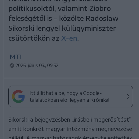
politikusoktól, valamint Ziobro
feleségétől is – közölte Radoslaw
Sikorski lengyel külügyminiszter
csütörtökön az
X-en
.
MTI
2026. július 03., 09:52
Itt állíthatja be, hogy a Google-
találatokban elöl legyen a Krónika!
Sikorski a bejegyzésben „írásbeli megerősítést”
említ konkrét magyar intézmény megnevezése
nélkül. A magyar hatóságok érvénytelenítették