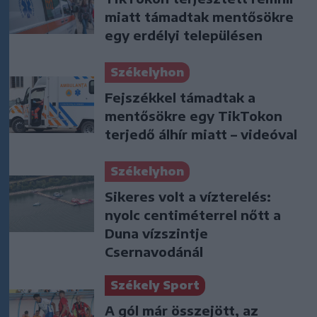
miatt támadtak mentősökre
egy erdélyi településen
Székelyhon
Fejszékkel támadtak a
mentősökre egy TikTokon
terjedő álhír miatt – videóval
Székelyhon
Sikeres volt a vízterelés:
nyolc centiméterrel nőtt a
Duna vízszintje
Csernavodánál
Székely Sport
A gól már összejött, az