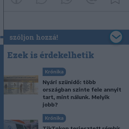
szóljon hozzá!
Ezek is érdekelhetik
Krónika
Nyári szünidő: több
országban szinte fele annyit
tart, mint nálunk. Melyik
jobb?
Krónika
TikTokon terjesztett rémhír