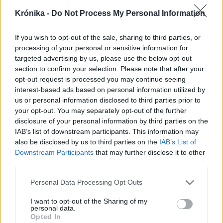
Krónika -
Do Not Process My Personal Information
If you wish to opt-out of the sale, sharing to third parties, or
processing of your personal or sensitive information for
targeted advertising by us, please use the below opt-out
section to confirm your selection. Please note that after your
opt-out request is processed you may continue seeing
interest-based ads based on personal information utilized by
us or personal information disclosed to third parties prior to
2026. augusztus 08., szombat
your opt-out. You may separately opt-out of the further
disclosure of your personal information by third parties on the
A román radarok nem észlelték a
IAB’s list of downstream participants. This information may
végül Bulgáriában felrobbant drónt
also be disclosed by us to third parties on the
IAB’s List of
Downstream Participants
that may further disclose it to other
third parties.
Personal Data Processing Opt Outs
I want to opt-out of the Sharing of my
personal data.
Opted In