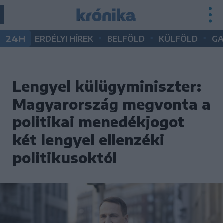
•
•
•
24H
ERDÉLYI HÍREK
BELFÖLD
KÜLFÖLD
G
Lengyel külügyminiszter:
Magyarország megvonta a
politikai menedékjogot
két lengyel ellenzéki
politikusoktól