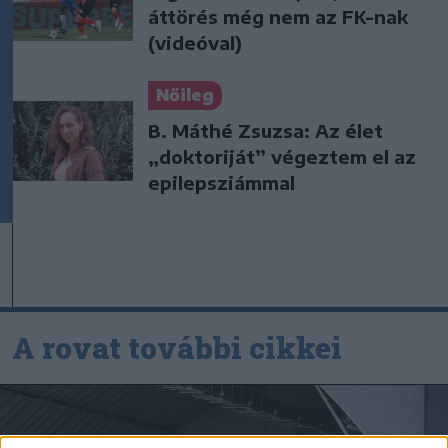
áttörés még nem az FK-nak
(videóval)
Nőileg
B. Máthé Zsuzsa: Az élet
„doktoriját” végeztem el az
epilepsziámmal
A rovat további cikkei