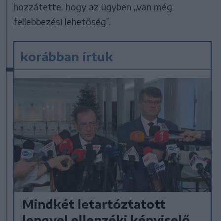
hozzátette, hogy az ügyben „van még
fellebbezési lehetőség”.
korábban írtuk
Mindkét letartóztatott
lengyel ellenzéki képviselő