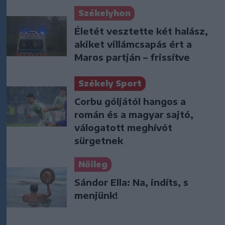
Székelyhon
Életét vesztette két halász,
akiket villámcsapás ért a
Maros partján – frissítve
Székely Sport
Corbu góljától hangos a
román és a magyar sajtó,
válogatott meghívót
sürgetnek
Nőileg
Sándor Ella: Na, indíts, s
menjünk!