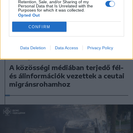
Retention, Sale, and/or Sharing of my
Personal Data that Is Unrelated with the
Purposes for which it was collected.
Opted Out
CONFIRM
Data Deletion
Data Access
Privacy Policy
2026. augusztus 05., szerda
A közösségi médiában terjedő fél-
és álinformációk vezettek a ceutai
migránsrohamhoz