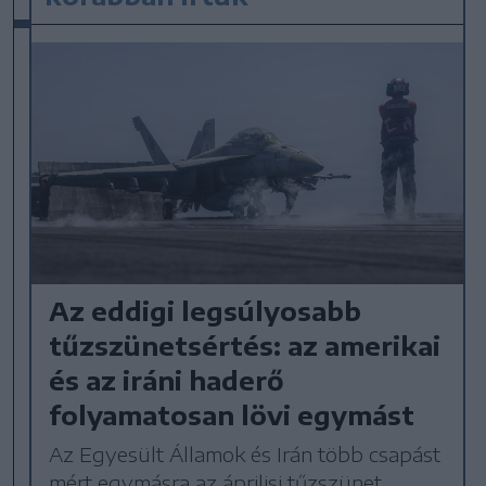
Az eddigi legsúlyosabb
tűzszünetsértés: az amerikai
és az iráni haderő
folyamatosan lövi egymást
Az Egyesült Államok és Irán több csapást
mért egymásra az áprilisi tűzszünet