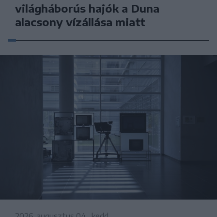
világháborús hajók a Duna
alacsony vízállása miatt
2026. augusztus 04., kedd