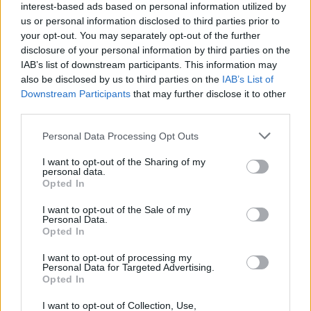
interest-based ads based on personal information utilized by
us or personal information disclosed to third parties prior to
your opt-out. You may separately opt-out of the further
disclosure of your personal information by third parties on the
IAB’s list of downstream participants. This information may
also be disclosed by us to third parties on the
IAB’s List of
Downstream Participants
that may further disclose it to other
2026. augusztus 05., szerda
third parties.
Jövő kedden választhat
Personal Data Processing Opt Outs
köztársasági elnököt az
I want to opt-out of the Sharing of my
Országgyűlés: kérdés, hogy kit?
personal data.
Opted In
I want to opt-out of the Sale of my
Personal Data.
Opted In
I want to opt-out of processing my
Personal Data for Targeted Advertising.
Opted In
I want to opt-out of Collection, Use,