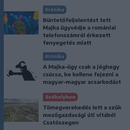
Krónika
Büntetőfeljelentést tett
Majka ügyvédje a romániai
telefonszámról érkezett
fenyegetés miatt
Krónika
A Majka-ügy csak a jéghegy
csúcsa, be kellene fejezni a
magyar–magyar acsarkodást
Székelyhon
Tömegverekedés lett a szűk
mezőgazdasági úti vitából
Csatószegen