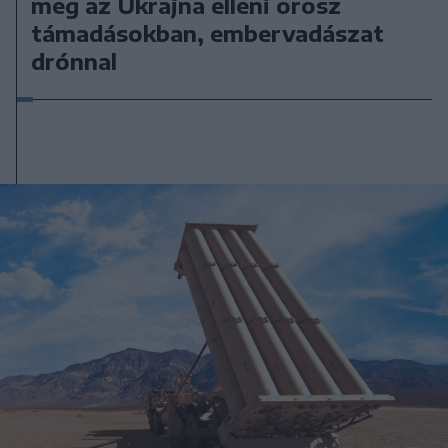
meg az Ukrajna elleni orosz
támadásokban, embervadászat
drónnal