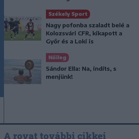
Székely Sport
Nagy pofonba szaladt belé a
Kolozsvári CFR, kikapott a
Győr és a Loki is
Nőileg
Sándor Ella: Na, indíts, s
menjünk!
A rovat további cikkei