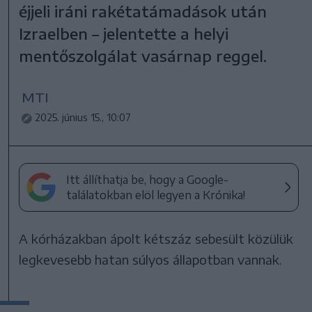
éjjeli iráni rakétatámadások után
Izraelben – jelentette a helyi
mentőszolgálat vasárnap reggel.
MTI
2025. június 15., 10:07
Itt állíthatja be, hogy a Google-
találatokban elöl legyen a Krónika!
A kórházakban ápolt kétszáz sebesült közülük
legkevesebb hatan súlyos állapotban vannak.