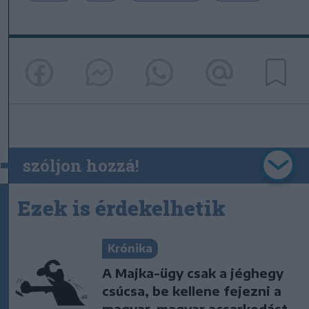
szóljon hozzá!
Ezek is érdekelhetik
Krónika
A Majka-ügy csak a jéghegy
csúcsa, be kellene fejezni a
magyar–magyar acsarkodást