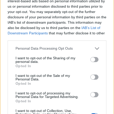
interest-based ads based on personal information utilized by
us or personal information disclosed to third parties prior to
2026. augusztus 07., péntek
your opt-out. You may separately opt-out of the further
Trump: igaz, hogy egyes
disclosure of your personal information by third parties on the
IAB’s list of downstream participants. This information may
fegyverekből kevesebb van, de
also be disclosed by us to third parties on the
IAB’s List of
attól még folytatni tudjuk a
Downstream Participants
that may further disclose it to other
háborút Irán ellen
third parties.
Personal Data Processing Opt Outs
I want to opt-out of the Sharing of my
personal data.
Opted In
I want to opt-out of the Sale of my
Personal Data.
Opted In
I want to opt-out of processing my
Personal Data for Targeted Advertising.
Opted In
I want to opt-out of Collection, Use,