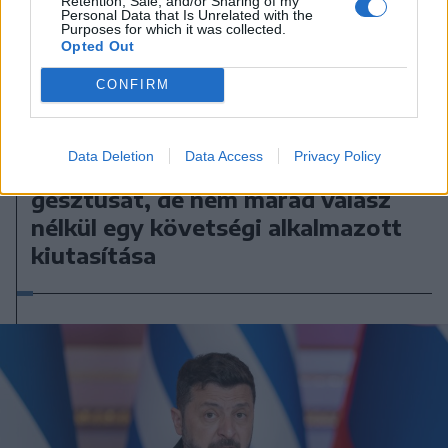
Retention, Sale, and/or Sharing of my
Personal Data that Is Unrelated with the
Purposes for which it was collected.
Opted Out
CONFIRM
2026. augusztus 07., péntek
Moszkva: nem utánozzuk a
Data Deletion
Data Access
Privacy Policy
románok „barátságtalan”
gesztusát, de nem marad válasz
nélkül egy követségi alkalmazott
kiutasítása