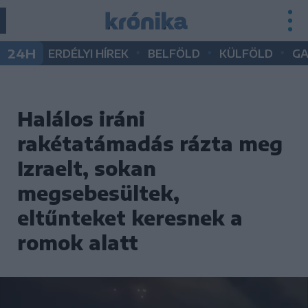
•
•
•
24H
ERDÉLYI HÍREK
BELFÖLD
KÜLFÖLD
G
Halálos iráni
rakétatámadás rázta meg
Izraelt, sokan
megsebesültek,
eltűnteket keresnek a
romok alatt