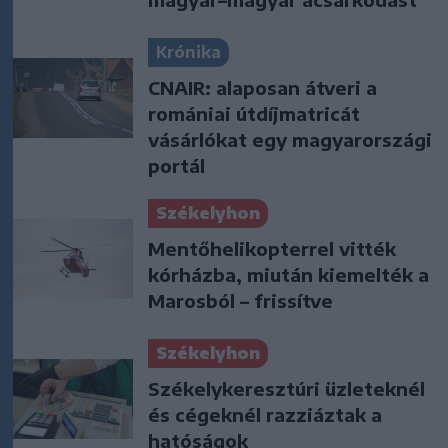
Krónika
CNAIR: alaposan átveri a
romániai útdíjmatricát
vásárlókat egy magyarországi
portál
Székelyhon
Mentőhelikopterrel vitték
kórházba, miután kiemelték a
Marosból – frissítve
Székelyhon
Székelykeresztúri üzleteknél
és cégeknél razziáztak a
hatóságok