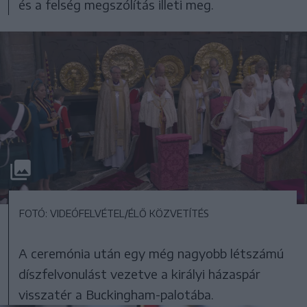
és a felség megszólítás illeti meg.
FOTÓ: VIDEÓFELVÉTEL/ÉLŐ KÖZVETÍTÉS
A ceremónia után egy még nagyobb létszámú
díszfelvonulást vezetve a királyi házaspár
visszatér a Buckingham-palotába.