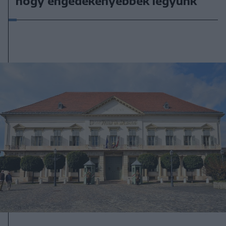
hogy engedékenyebbek legyünk