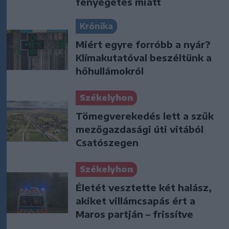
fenyegetés miatt
Krónika
Miért egyre forróbb a nyár?
Klímakutatóval beszéltünk a
hőhullámokról
Székelyhon
Tömegverekedés lett a szűk
mezőgazdasági úti vitából
Csatószegen
Székelyhon
Életét vesztette két halász,
akiket villámcsapás ért a
Maros partján – frissítve