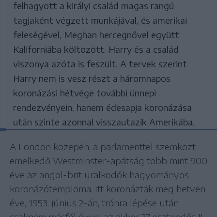
felhagyott a királyi család magas rangú
tagjaként végzett munkájával, és amerikai
feleségével, Meghan hercegnővel együtt
Kaliforniába költözött. Harry és a család
viszonya azóta is feszült. A tervek szerint
Harry nem is vesz részt a háromnapos
koronázási hétvége további ünnepi
rendezvényein, hanem édesapja koronázása
után szinte azonnal visszautazik Amerikába.
A London közepén, a parlamenttel szemközt
emelkedő Westminster-apátság több mint 900
éve az angol-brit uralkodók hagyományos
koronázótemploma. Itt koronázták meg hetven
éve, 1953. június 2-án, trónra lépése után
csaknem másfél évvel az akkor 27 esztendős II.