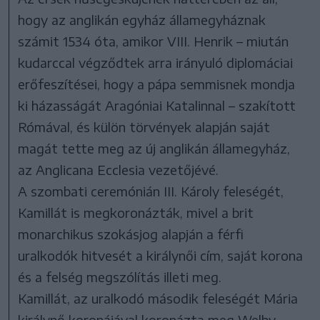
hogy az anglikán egyház államegyháznak
számit 1534 óta, amikor VIII. Henrik – miután
kudarccal végződtek arra irányuló diplomáciai
erőfeszítései, hogy a pápa semmisnek mondja
ki házasságát Aragóniai Katalinnal – szakított
Rómával, és külön törvények alapján saját
magát tette meg az új anglikán államegyház,
az Anglicana Ecclesia vezetőjévé.
A szombati ceremónián III. Károly feleségét,
Kamillát is megkoronázták, mivel a brit
monarchikus szokásjog alapján a férfi
uralkodók hitvesét a királynői cím, saját korona
és a felség megszólítás illeti meg.
Kamillát, az uralkodó második feleségét Mária
királynő koronájával koronázta meg Welby