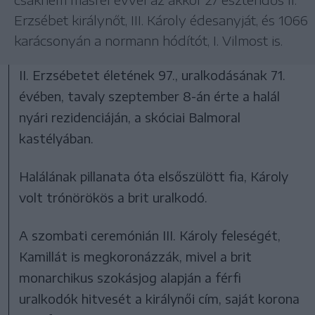
Erzsébet királynőt, III. Károly édesanyját, és 1066
karácsonyán a normann hódítót, I. Vilmost is.
II. Erzsébetet életének 97., uralkodásának 71.
évében, tavaly szeptember 8-án érte a halál
nyári rezidenciáján, a skóciai Balmoral
kastélyában.
Halálának pillanata óta elsőszülött fia, Károly
volt trónörökös a brit uralkodó.
A szombati ceremónián III. Károly feleségét,
Kamillát is megkoronázzák, mivel a brit
monarchikus szokásjog alapján a férfi
uralkodók hitvesét a királynői cím, saját korona