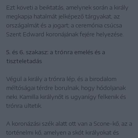
Ezt követi a beiktatás, amelynek során a király
megkapja hatalmát jelképező tárgyakat, az
országalmát és a jogart; a ceremónia csúcsa
Szent Edward koronájának fejére helyezése.
5. és 6. szakasz: a trónra emelés és a
tiszteletadás
Végül a király a trónra lép, és a birodalom
méltóságai térdre borulnak, hogy hódoljanak
neki. Kamilla királynőt is ugyanígy felkenik és
trónra ültetik.
A koronázási szék alatt ott van a Scone-kő, az a
történelmi kő, amelyen a skót királyokat és