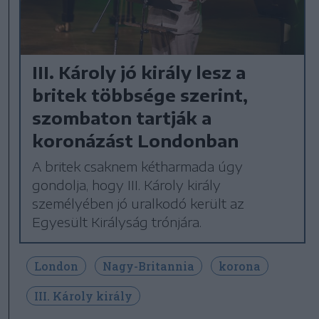
III. Károly jó király lesz a
britek többsége szerint,
szombaton tartják a
koronázást Londonban
A britek csaknem kétharmada úgy
gondolja, hogy III. Károly király
személyében jó uralkodó került az
Egyesült Királyság trónjára.
London
Nagy-Britannia
korona
III. Károly király