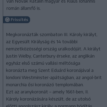
van Novák Katalin magyar és Klaus Iohannis
román államfő is.
Frissítés
Megkoronázták szombaton III. Károly királyt,
az Egyesült Királyság és 14 további
nemzetközösségi ország uralkodóját. A királyt
Justin Welby, Canterbury érseke, az anglikán
egyház első számú vallási méltósága
koronázta meg Szent Eduárd koronájával a
londoni Westminster-apátságban, az angol-brit
monarchia ősi koronázó templomában.
Ezt az aranykoronát – amely 1661-ben, II.
Károly koronázására készült, de az utolsó
előtti angolszász király, a normann hódítás