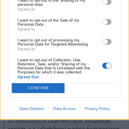
I want to opt-out of the Sharing of my
család több tagja
personal data.
Opted In
megjelenik a palota híres
I want to opt-out of the Sale of my
erkélyén és üdvözli a
Personal Data.
Opted In
tiszteletükre összegyűlt
I want to opt-out of processing my
Personal Data for Targeted Advertising.
tömeget.
Opted In
I want to opt-out of Collection, Use,
Retention, Sale, and/or Sharing of my
Personal Data that Is Unrelated with the
Ez lesz III. Károly király első ceremoniális
Purposes for which it was collected.
Opted Out
megjelenése uralkodóként a Buckingham-
palota teraszán, amelyre a királyi család tagjai
CONFIRM
rendszerint történelmi jelentőségű események
alkalmából lépnek ki.
Data Deletion
Data Access
Privacy Policy
Itt köszöntötte csaknem nyolc évtizeddel
ezelőtt, a II. világháború európai hadszínterein