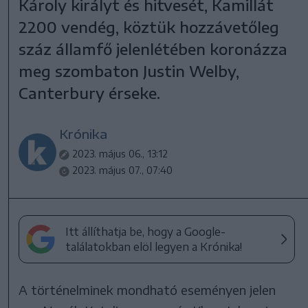
Károly királyt és hitvesét, Kamillát
2200 vendég, köztük hozzávetőleg
száz államfő jelenlétében koronázza
meg szombaton Justin Welby,
Canterbury érseke.
Krónika
2023. május 06., 13:12
2023. május 07., 07:40
Itt állíthatja be, hogy a Google-
találatokban elöl legyen a Krónika!
A történelminek mondható eseményen jelen