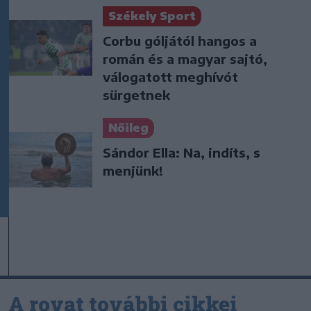
Székely Sport
Corbu góljától hangos a
román és a magyar sajtó,
válogatott meghívót
sürgetnek
Nőileg
Sándor Ella: Na, indíts, s
menjünk!
A rovat további cikkei