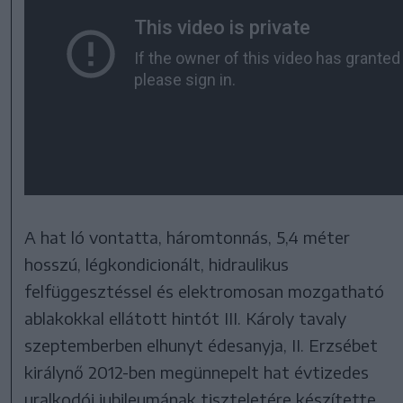
A hat ló vontatta, háromtonnás, 5,4 méter
hosszú, légkondicionált, hidraulikus
felfüggesztéssel és elektromosan mozgatható
ablakokkal ellátott hintót III. Károly tavaly
szeptemberben elhunyt édesanyja, II. Erzsébet
királynő 2012-ben megünnepelt hat évtizedes
uralkodói jubileumának tiszteletére készítette