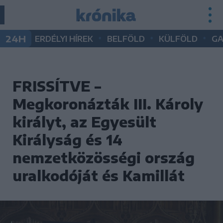
•
•
•
24H
ERDÉLYI HÍREK
BELFÖLD
KÜLFÖLD
G
FRISSÍTVE –
Megkoronázták III. Károly
királyt, az Egyesült
Királyság és 14
nemzetközösségi ország
uralkodóját és Kamillát