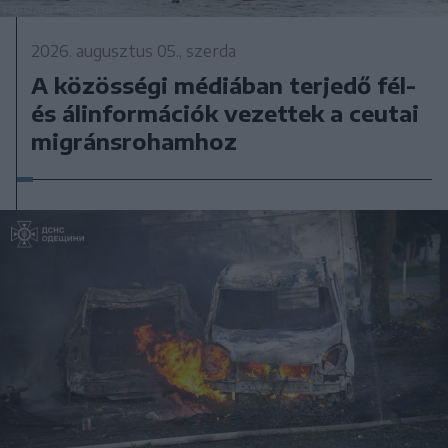
2026. augusztus 05., szerda
A közösségi médiában terjedő fél-
és álinformációk vezettek a ceutai
migránsrohamhoz