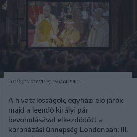
FOTÓ: JON ROWLEY/EPA/AGERPRES
A hivatalosságok, egyházi elöljárók,
majd a leendő királyi pár
bevonulásával elkezdődött a
koronázási ünnepség Londonban: III.