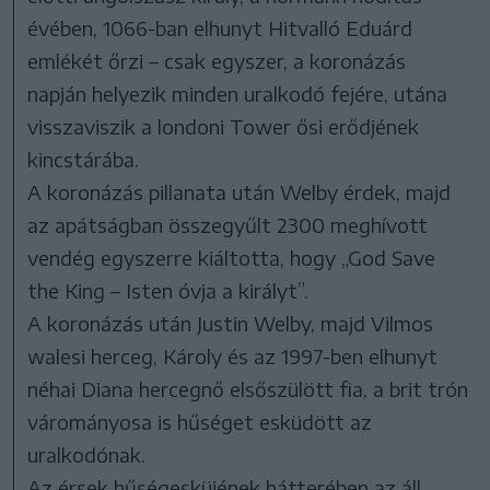
évében, 1066-ban elhunyt Hitvalló Eduárd
emlékét őrzi – csak egyszer, a koronázás
napján helyezik minden uralkodó fejére, utána
visszaviszik a londoni Tower ősi erődjének
kincstárába.
A koronázás pillanata után Welby érdek, majd
az apátságban összegyűlt 2300 meghívott
vendég egyszerre kiáltotta, hogy „God Save
the King – Isten óvja a királyt”.
A koronázás után Justin Welby, majd Vilmos
walesi herceg, Károly és az 1997-ben elhunyt
néhai Diana hercegnő elsőszülött fia, a brit trón
várományosa is hűséget esküdött az
uralkodónak.
Az érsek hűségesküjének hátterében az áll,