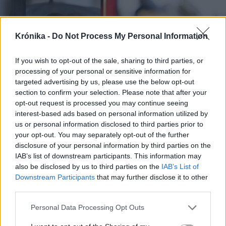
Krónika -
Do Not Process My Personal Information
If you wish to opt-out of the sale, sharing to third parties, or
processing of your personal or sensitive information for
targeted advertising by us, please use the below opt-out
section to confirm your selection. Please note that after your
opt-out request is processed you may continue seeing
interest-based ads based on personal information utilized by
us or personal information disclosed to third parties prior to
your opt-out. You may separately opt-out of the further
disclosure of your personal information by third parties on the
FOTÓ: TOLGA AKMEN/EPA/AGERPRES
IAB’s list of downstream participants. This information may
also be disclosed by us to third parties on the
IAB’s List of
Downstream Participants
that may further disclose it to other
third parties.
Ezután III. Károly és
Personal Data Processing Opt Outs
felesége, valamint a királyi