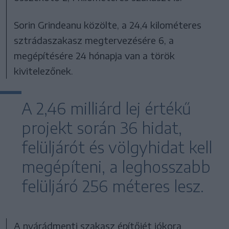
Sorin Grindeanu közölte, a 24,4 kilométeres
sztrádaszakasz megtervezésére 6, a
megépítésére 24 hónapja van a török
kivitelezőnek.
A 2,46 milliárd lej értékű
projekt során 36 hidat,
felüljárót és völgyhidat kell
megépíteni, a leghosszabb
felüljáró 256 méteres lesz.
A nyárádmenti szakasz építőjét jókora