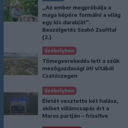
„Az ember megpróbálja a
maga képére formálni a világ
egy kis darabját”.
Beszélgetés Szabó Zsolttal
(2.)
Székelyhon
Tömegverekedés lett a szűk
mezőgazdasági úti vitából
Csatószegen
Székelyhon
Életét vesztette két halász,
akiket villámcsapás ért a
Maros partján – frissítve