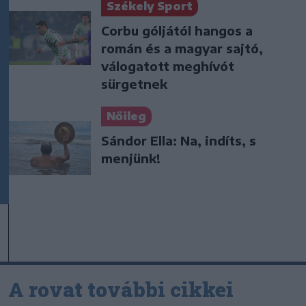
Székely Sport
Corbu góljától hangos a
román és a magyar sajtó,
válogatott meghívót
sürgetnek
Nőileg
Sándor Ella: Na, indíts, s
menjünk!
A rovat további cikkei