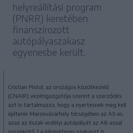
helyreállítási program
(PNRR) keretében
finanszírozott
autópályaszakasz
egyenesbe került.
Cristian Pistol, az országos közútkezelő
(CNAIR) vezérigazgatója szerint a szerződés
azt is tartalmazza, hogy a nyertesnek meg kell
építenie Marosvásárhely térségében az A3-as,
azaz az észak-erdélyi autópályát az A8-assal
összekötő 2,4 kilométeres szakaszt is.