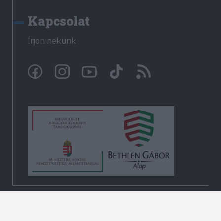
Kapcsolat
Írjon nekünk
© Krónika.ro 2009-2026
Minden jog fenntartva!