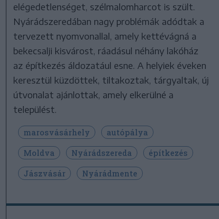
elégedetlenséget, szélmalomharcot is szült.
Nyárádszeredában nagy problémák adódtak a
tervezett nyomvonallal, amely kettévágná a
bekecsalji kisvárost, ráadásul néhány lakóház
az építkezés áldozatául esne. A helyiek éveken
keresztül küzdöttek, tiltakoztak, tárgyaltak, új
útvonalat ajánlottak, amely elkerülné a
települést.
marosvásárhely
autópálya
Moldva
Nyárádszereda
építkezés
Jászvásár
Nyárádmente