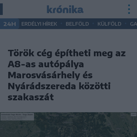
•
•
•
24H
ERDÉLYI HÍREK
BELFÖLD
KÜLFÖLD
G
Török cég építheti meg az
A8-as autópálya
Marosvásárhely és
Nyárádszereda közötti
szakaszát