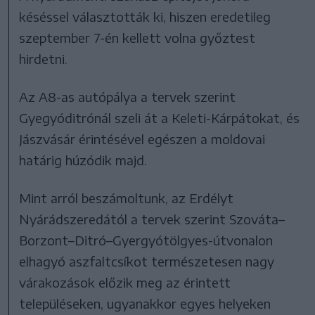
késéssel választották ki, hiszen eredetileg
szeptember 7-én kellett volna győztest
hirdetni.
Az A8-as autópálya a tervek szerint
Gyegyóditrónál szeli át a Keleti-Kárpátokat, és
Jászvásár érintésével egészen a moldovai
határig húzódik majd.
Mint arról beszámoltunk, az Erdélyt
Nyárádszeredától a tervek szerint Szováta–
Borzont–Ditró–Gyergyótölgyes-útvonalon
elhagyó aszfaltcsíkot természetesen nagy
várakozások előzik meg az érintett
településeken, ugyanakkor egyes helyeken