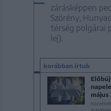
zárásképpen pedi
Szörény, Hunyad
térség polgárai
lej).
korábban írtuk
Előbúj
napele
május 
Közzétet
áramfejle