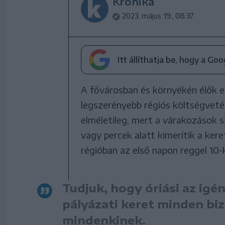
Krónika
2023. május 19., 08:37
Itt állíthatja be, hogy a Go
A fővárosban és környékén élők el
legszerényebb régiós költségvetés
elméletileg, mert a várakozások s
vagy percek alatt kimerítik a ke
régióban az első napon reggel 10-ko
Tudjuk, hogy óriási az igé
pályázati keret minden bi
mindenkinek.