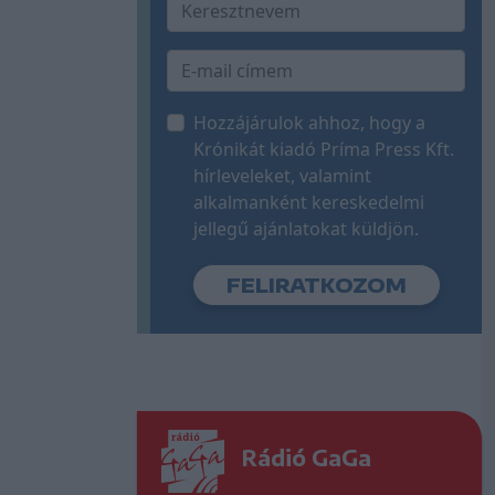
Hozzájárulok ahhoz, hogy a
Krónikát kiadó Príma Press Kft.
hírleveleket, valamint
alkalmanként kereskedelmi
jellegű ajánlatokat küldjön.
Rádió GaGa