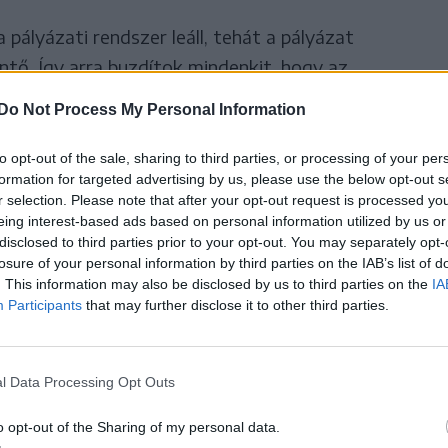
a pályázati rendszer leáll, tehát a pályázat
ntő. Így arra buzdítok mindenkit, hogy az
 szükséges dokumentumokat, felkészülve várja a
Do Not Process My Personal Information
pontot, és töltse fel a dokumentumokat” –
Barna környezetvédelmi miniszter.
to opt-out of the sale, sharing to third parties, or processing of your per
formation for targeted advertising by us, please use the below opt-out s
r selection. Please note that after your opt-out request is processed y
ye szerint hangsúlyozta, hogy minden eddiginél
eing interest-based ads based on personal information utilized by us or
ak a napelemprogramra. Közlése szerint
disclosed to third parties prior to your opt-out. You may separately opt-
losure of your personal information by third parties on the IAB’s list of
. This information may also be disclosed by us to third parties on the
IA
tből 87 ezer házra kerülhet
Participants
that may further disclose it to other third parties.
l Data Processing Opt Outs
o opt-out of the Sharing of my personal data.