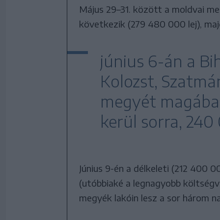
Május 29–31. között a moldvai me
következik (279 480 000 lej), maj
június 6-án a Bi
Kolozst, Szatmá
megyét magában 
kerül sorra, 240
Június 9-én a délkeleti (212 400 0
(utóbbiaké a legnagyobb költségve
megyék lakóin lesz a sor három na