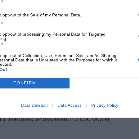
afm.ro
oldalon lehet majd, amely minden régió
In
sokban lesz elérhető.
o opt-out of the Sale of my Personal Data.
In
to opt-out of processing my Personal Data for Targeted
ing.
In
megyék május 24-én „állnak
o opt-out of Collection, Use, Retention, Sale, and/or Sharing
ersonal Data that Is Unrelated with the Purposes for which it
ig a Fehér, Brassó, Kovászna,
lected.
Out
és Szeben megyét felölelő
CONFIRM
égió lakosai.
Data Deletion
Data Access
Privacy Policy
a a lehetőség az összesen 245 060 000 lej