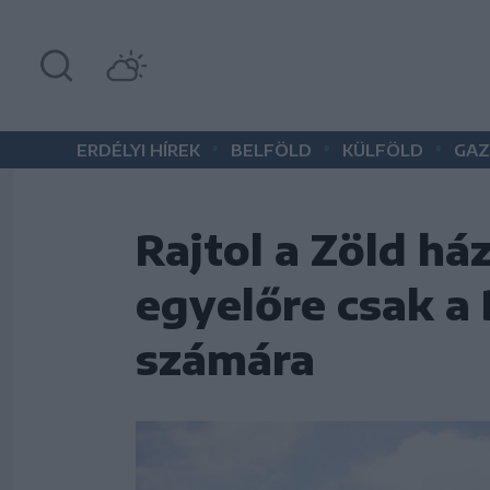
•
•
•
ERDÉLYI HÍREK
BELFÖLD
KÜLFÖLD
GAZ
Rajtol a Zöld ház
egyelőre csak a
számára