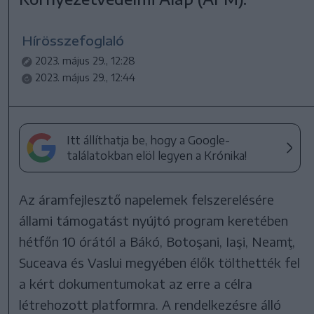
Hírösszefoglaló
2023. május 29., 12:28
2023. május 29., 12:44
Itt állíthatja be, hogy a Google-
találatokban elöl legyen a Krónika!
Az áramfejlesztő napelemek felszerelésére
állami támogatást nyújtó program keretében
hétfőn 10 órától a Bákó, Botoşani, Iaşi, Neamţ,
Suceava és Vaslui megyében élők tölthették fel
a kért dokumentumokat az erre a célra
létrehozott platformra. A rendelkezésre álló