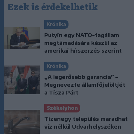
Ezek is érdekelhetik
Krónika
Putyin egy NATO-tagállam
megtámadására készül az
amerikai hírszerzés szerint
Krónika
„A legerősebb garancia” –
Megnevezte államfőjelöltjét
a Tisza Párt
Székelyhon
Tizenegy település maradhat
víz nélkül Udvarhelyszéken