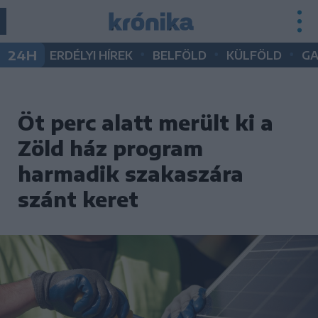
•
•
•
24H
ERDÉLYI HÍREK
BELFÖLD
KÜLFÖLD
G
Öt perc alatt merült ki a
Zöld ház program
harmadik szakaszára
szánt keret