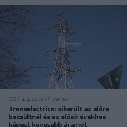
2026. augusztus 07., péntek
Transelectrica: sikerült az előre
becsültnél és az előző évekhez
képest kevesebb áramot