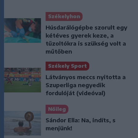
Székelyhon
Húsdarálógépbe szorult egy
kétéves gyerek keze, a
tűzoltókra is szükség volt a
műtőben
Székely Sport
Látványos meccs nyitotta a
Szuperliga negyedik
fordulóját (videóval)
Nőileg
Sándor Ella: Na, indíts, s
menjünk!