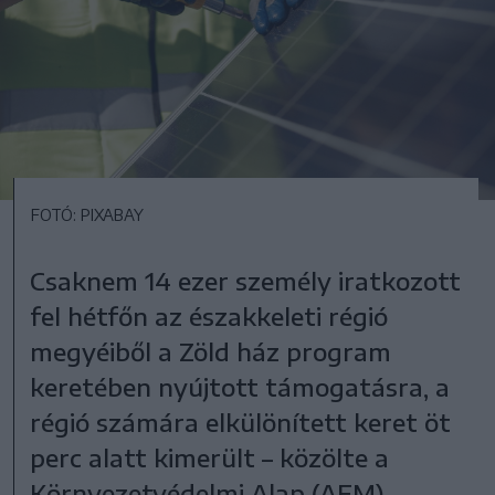
FOTÓ: PIXABAY
Csaknem 14 ezer személy iratkozott
fel hétfőn az északkeleti régió
megyéiből a Zöld ház program
keretében nyújtott támogatásra, a
régió számára elkülönített keret öt
perc alatt kimerült – közölte a
Környezetvédelmi Alap (AFM).