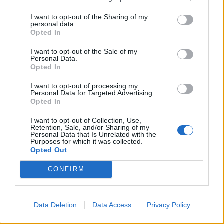
I want to opt-out of the Sharing of my
personal data.
Opted In
2026. augusztus 08., szombat
I want to opt-out of the Sale of my
Sürgős adócsökkentésekkel
Personal Data.
Opted In
fakasztanának energiát a
válságban a napelemesek
I want to opt-out of processing my
Personal Data for Targeted Advertising.
Opted In
I want to opt-out of Collection, Use,
Retention, Sale, and/or Sharing of my
Personal Data that Is Unrelated with the
Purposes for which it was collected.
Opted Out
CONFIRM
Data Deletion
Data Access
Privacy Policy