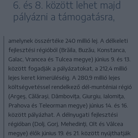
6. és 8. között lehet majd
pályázni a támogatásra,
amelynek összértéke 240 millió lej. A délkeleti
fejlesztési régióból (Brăila, Buzău, Konstanca,
Galac, Vrancea és Tulcea megye) június 9. és 13.
között fogadják a pályázatokat, a 212,4 millió
lejes keret kimerüléséig. A 280,9 millió lejes
költségvetéssel rendelkező dél-munténiai régió
(Argeş, Călăraşi, Dâmboviţa, Giurgiu, Ialomiţa,
Prahova és Teleorman megye) június 14. és 16.
között pályázhat. A délnyugati fejlesztési
régióban (Dolj, Gorj, Mehedinţi, Olt és Vâlcea
megye) élők június 19. és 21. között nyújthatják