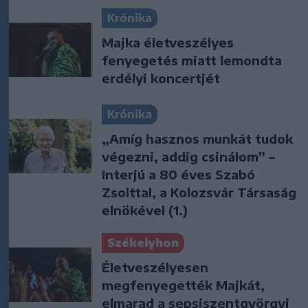
Krónika
Majka életveszélyes
fenyegetés miatt lemondta
erdélyi koncertjét
Krónika
„Amíg hasznos munkát tudok
végezni, addig csinálom” –
Interjú a 80 éves Szabó
Zsolttal, a Kolozsvár Társaság
elnökével (1.)
Székelyhon
Életveszélyesen
megfenyegették Majkát,
elmarad a sepsiszentgyörgyi