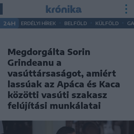
•
•
•
24H
ERDÉLYI HÍREK
BELFÖLD
KÜLFÖLD
G
Megdorgálta Sorin
Grindeanu a
vasúttársaságot, amiért
lassúak az Apáca és Kaca
közötti vasúti szakasz
felújítási munkálatai