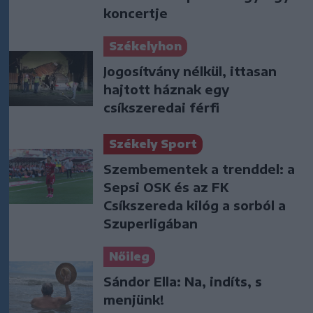
koncertje
Székelyhon
Jogosítvány nélkül, ittasan
hajtott háznak egy
csíkszeredai férfi
Székely Sport
Szembementek a trenddel: a
Sepsi OSK és az FK
Csíkszereda kilóg a sorból a
Szuperligában
Nőileg
Sándor Ella: Na, indíts, s
menjünk!