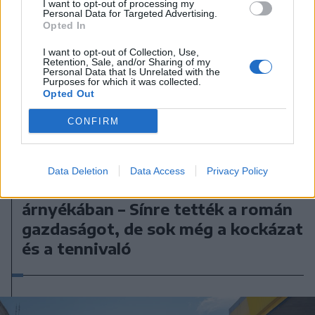
I want to opt-out of processing my
Personal Data for Targeted Advertising.
Opted In
I want to opt-out of Collection, Use,
Retention, Sale, and/or Sharing of my
Personal Data that Is Unrelated with the
Purposes for which it was collected.
Opted Out
CONFIRM
2026. augusztus 04., kedd
Data Deletion
Data Access
Privacy Policy
Egy év a megszorítások
árnyékában – Sínre tették a román
gazdaságot, de sok még a kockázat
és a tennivaló