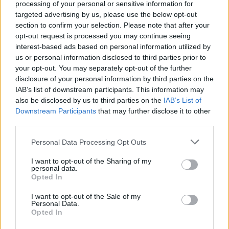
processing of your personal or sensitive information for
targeted advertising by us, please use the below opt-out
section to confirm your selection. Please note that after your
opt-out request is processed you may continue seeing
interest-based ads based on personal information utilized by
us or personal information disclosed to third parties prior to
your opt-out. You may separately opt-out of the further
disclosure of your personal information by third parties on the
IAB’s list of downstream participants. This information may
2026. augusztus 05., szerda
also be disclosed by us to third parties on the
IAB’s List of
Downstream Participants
that may further disclose it to other
Különleges nyugdíj: továbbra is
third parties.
közel 12 ezren részesülnek a
speciális juttatásból
Personal Data Processing Opt Outs
I want to opt-out of the Sharing of my
personal data.
Opted In
I want to opt-out of the Sale of my
Personal Data.
Opted In