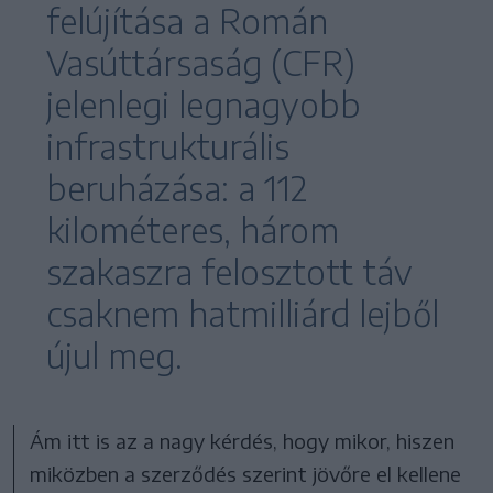
felújítása a Román
Vasúttársaság (CFR)
jelenlegi legnagyobb
infrastrukturális
beruházása: a 112
kilométeres, három
szakaszra felosztott táv
csaknem hatmilliárd lejből
újul meg.
Ám itt is az a nagy kérdés, hogy mikor, hiszen
miközben a szerződés szerint jövőre el kellene