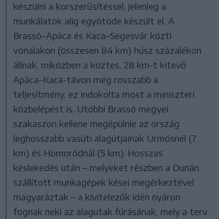
készülni a korszerűsítéssel, jelenleg a
munkálatok alig egyötöde készült el. A
Brassó–Apáca és Kaca–Segesvár közti
vonalakon (összesen 84 km) húsz százalékon
állnak, miközben a köztes, 28 km-t kitevő
Apáca–Kaca-távon még rosszabb a
teljesítmény, ez indokolta most a miniszteri
közbelépést is. Utóbbi Brassó megyei
szakaszon kellene megépülnie az ország
leghosszabb vasúti alagútjainak Ürmösnél (7
km) és Homoródnál (5 km). Hosszas
késlekedés után – melyeket részben a Dunán
szállított munkagépek kései megérkeztével
magyaráztak – a kivitelezők idén nyáron
fognak neki az alagutak fúrásának, mely a terv