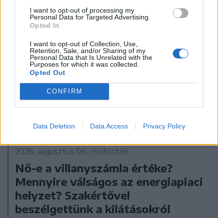
I want to opt-out of processing my
Personal Data for Targeted Advertising.
Opted In
I want to opt-out of Collection, Use,
Retention, Sale, and/or Sharing of my
Personal Data that Is Unrelated with the
Purposes for which it was collected.
Opted Out
CONFIRM
Data Deletion
Data Access
Privacy Policy
2026. augusztus 06., csütörtök
Nő-e a villanyszámla értéke?
Mennyire válságos az energiapiaci
helyzet? Szakértővel
beszélgettünk a kilátásokról