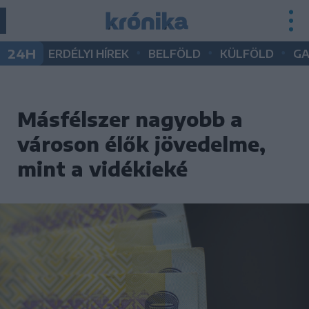
•
•
•
24H
ERDÉLYI HÍREK
BELFÖLD
KÜLFÖLD
G
Másfélszer nagyobb a
városon élők jövedelme,
mint a vidékieké