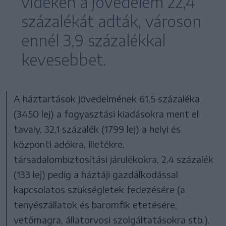
vidéken a jövedelem 22,4
százalékát adták, városon
ennél 3,9 százalékkal
kevesebbet.
A háztartások jövedelmének 61,5 százaléka
(3450 lej) a fogyasztási kiadásokra ment el
tavaly, 32,1 százalék (1799 lej) a helyi és
központi adókra, illetékre,
társadalombiztosítási járulékokra, 2,4 százalék
(133 lej) pedig a háztáji gazdálkodással
kapcsolatos szükségletek fedezésére (a
tenyészállatok és baromfik etetésére,
vetőmagra, állatorvosi szolgáltatásokra stb.).