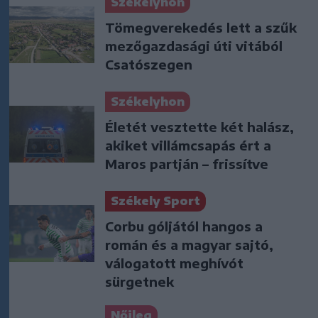
Székelyhon
Tömegverekedés lett a szűk
mezőgazdasági úti vitából
Csatószegen
Székelyhon
Életét vesztette két halász,
akiket villámcsapás ért a
Maros partján – frissítve
Székely Sport
Corbu góljától hangos a
román és a magyar sajtó,
válogatott meghívót
sürgetnek
Nőileg