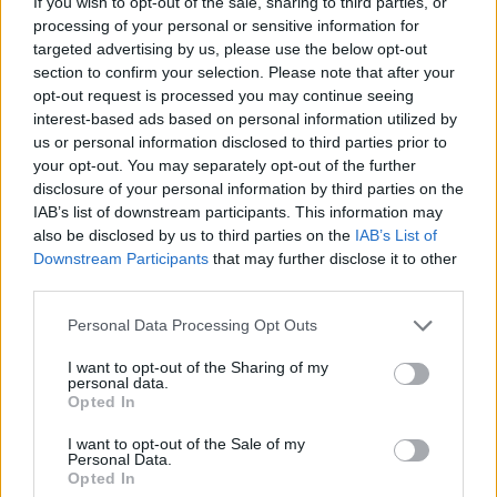
If you wish to opt-out of the sale, sharing to third parties, or
processing of your personal or sensitive information for
targeted advertising by us, please use the below opt-out
section to confirm your selection. Please note that after your
opt-out request is processed you may continue seeing
interest-based ads based on personal information utilized by
us or personal information disclosed to third parties prior to
your opt-out. You may separately opt-out of the further
disclosure of your personal information by third parties on the
IAB’s list of downstream participants. This information may
also be disclosed by us to third parties on the
IAB’s List of
Downstream Participants
that may further disclose it to other
third parties.
2026. augusztus 06., csütörtök
Personal Data Processing Opt Outs
Országos tervvel készülhetünk a
villamosenergia-ágazati
I want to opt-out of the Sharing of my
personal data.
kockázatokra
Opted In
I want to opt-out of the Sale of my
Personal Data.
Opted In