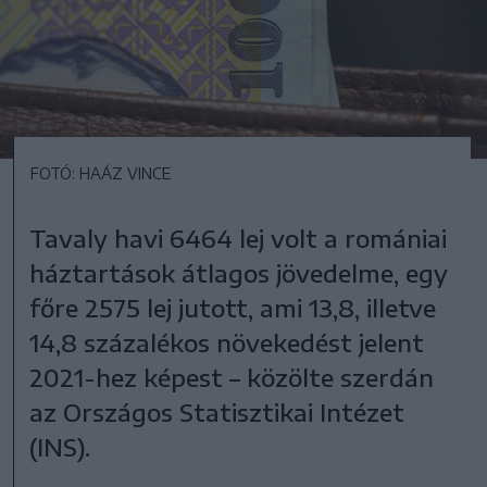
FOTÓ: HAÁZ VINCE
Tavaly havi 6464 lej volt a romániai
háztartások átlagos jövedelme, egy
főre 2575 lej jutott, ami 13,8, illetve
14,8 százalékos növekedést jelent
2021-hez képest – közölte szerdán
az Országos Statisztikai Intézet
(INS).