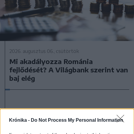
2026. augusztus 06., csütörtök
Mi akadályozza Románia
fejlődését? A Világbank szerint van
baj elég
Krónika -
Do Not Process My Personal Information