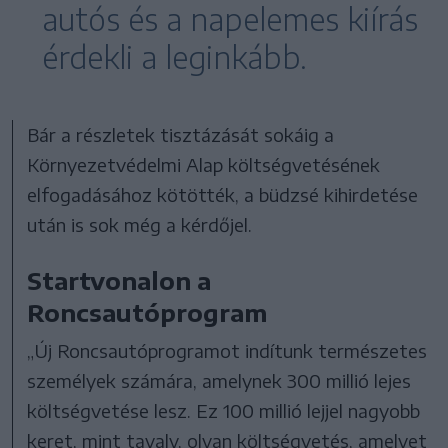
autós és a napelemes kiírás
érdekli a leginkább.
Bár a részletek tisztázását sokáig a
Környezetvédelmi Alap költségvetésének
elfogadásához kötötték, a büdzsé kihirdetése
után is sok még a kérdőjel.
Startvonalon a
Roncsautóprogram
„Új Roncsautóprogramot indítunk természetes
személyek számára, amelynek 300 millió lejes
költségvetése lesz. Ez 100 millió lejjel nagyobb
keret, mint tavaly, olyan költségvetés, amelyet