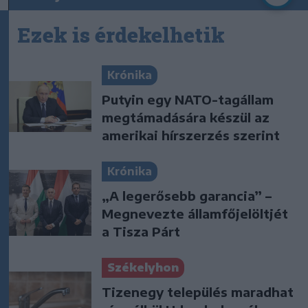
Ezek is érdekelhetik
Krónika
Putyin egy NATO-tagállam
megtámadására készül az
amerikai hírszerzés szerint
Krónika
„A legerősebb garancia” –
Megnevezte államfőjelöltjét
a Tisza Párt
Székelyhon
Tizenegy település maradhat