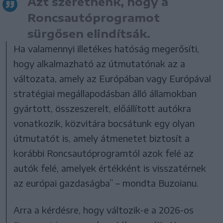
Azt szeretnénk, hogy a
Roncsautóprogramot
sürgősen elindítsák.
Ha valamennyi illetékes hatóság megerősíti,
hogy alkalmazható az útmutatónak az a
változata, amely az Európában vagy Európával
stratégiai megállapodásban álló államokban
gyártott, összeszerelt, előállított autókra
vonatkozik, közvitára bocsátunk egy olyan
útmutatót is, amely átmenetet biztosít a
korábbi Roncsautóprogramtól azok felé az
autók felé, amelyek értékként is visszatérnek
az európai gazdaságba” – mondta Buzoianu.
Arra a kérdésre, hogy változik-e a 2026-os