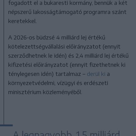
fogadott el a bukaresti kormány, bennük a két
népszerű lakosságtámogató programra szánt
keretekkel.
A 2026-os büdzsé 4 milliárd lej értékű
kötelezettségvállalási előirányzatot (ennyit
szerződhetnek le idén) és 2,4 milliárd lej értékű
kifizetési előirányzatot (ennyit fizethetnek ki
ténylegesen idén) tartalmaz –
derül ki
a
környezetvédelmi, vízügyi és erdészeti
minisztérium közleményéből.
A legnagyobb, 1,5 milliárd