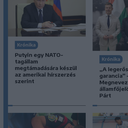
Krónika
Putyin egy NATO-
Krónika
tagállam
megtámadására készül
„A legerő
az amerikai hírszerzés
garancia” 
szerint
Megnevez
államfőjel
Párt