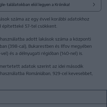
ogle-találatokban elöl legyen a Krónika!
kások száma az egy évvel korábbi adatokhoz
l építetteké 57-tel csökkent.
 használatba adott lakások száma a központi
ióban (398-cal), Bukarestben és Ilfov megyében
-vel) és a délnyugati régióban (140-nel) is.
smertetett adatok szerint az idei második
használatba Romániában, 929-cel kevesebbet,