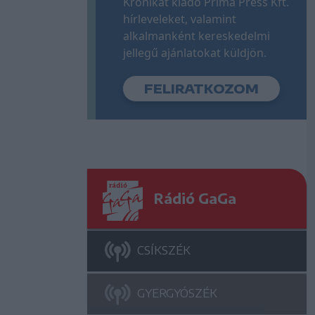
Krónikát kiadó Príma Press Kft.
hírleveleket, valamint
alkalmanként kereskedelmi
jellegű ajánlatokat küldjön.
Rádió GaGa
CSÍKSZÉK
GYERGYÓSZÉK