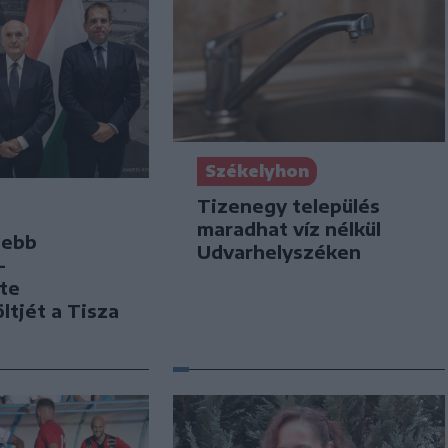
Székelyhon
Tizenegy település
maradhat víz nélkül
sebb
Udvarhelyszéken
–
te
öltjét a Tisza