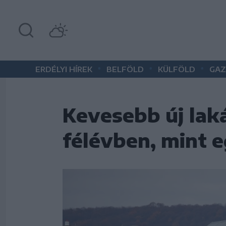
•
•
•
ERDÉLYI HÍREK
BELFÖLD
KÜLFÖLD
GAZ
Kevesebb új lak
félévben, mint 