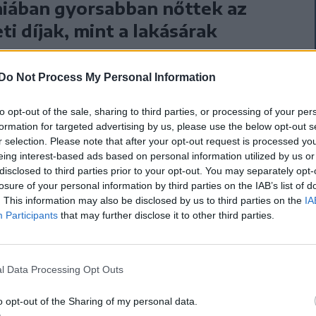
iában gyorsabban nőttek az
eti díjak, mint a lakásárak
i negyedik negyedévben 2023 utolsó három
z mérten a lakásárak 4,9 százalékkal, a bérleti
Do Not Process My Personal Information
 százalékkal emelkedtek az Európai Unióban –
az Eurostat szerdán közzétett adataiból.
to opt-out of the sale, sharing to third parties, or processing of your per
formation for targeted advertising by us, please use the below opt-out s
r selection. Please note that after your opt-out request is processed y
eing interest-based ads based on personal information utilized by us or
disclosed to third parties prior to your opt-out. You may separately opt-
losure of your personal information by third parties on the IAB’s list of
. This information may also be disclosed by us to third parties on the
IA
 történelmi magasságokban a
Participants
that may further disclose it to other third parties.
vári lakásárak
 az első olyan romániai város, ahol a régi és az új
l Data Processing Opt Outs
átlagos négyzetméterenkénti ára meghaladta a
t, de a lakásárak valamennyi erdélyi
o opt-out of the Sharing of my personal data.
sban emelkedtek.