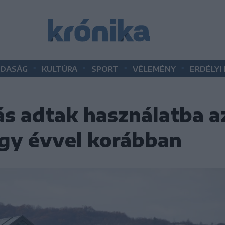
•
•
•
•
DASÁG
KULTÚRA
SPORT
VÉLEMÉNY
ERDÉLYI
ás adtak használatba a
egy évvel korábban