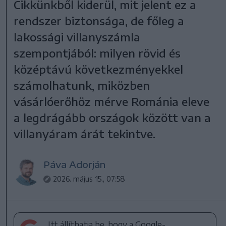
Cikkünkből kiderül, mit jelent ez a
rendszer biztonsága, de főleg a
lakossági villanyszámla
szempontjából: milyen rövid és
középtávú következményekkel
számolhatunk, miközben
vásárlóerőhöz mérve Románia eleve
a legdrágább országok között van a
villanyáram árát tekintve.
Páva Adorján
2026. május 15., 07:58
Itt állíthatja be, hogy a Google-