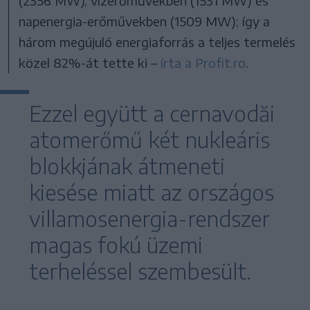
(2356 MW), vízerőművekben (1531 MW) és
napenergia-erőművekben (1509 MW); így a
három megújuló energiaforrás a teljes termelés
közel 82%-át tette ki –
írta a Profit.ro
.
Ezzel együtt a cernavodăi
atomerőmű két nukleáris
blokkjának átmeneti
kiesése miatt az országos
villamosenergia-rendszer
magas fokú üzemi
terheléssel szembesült.