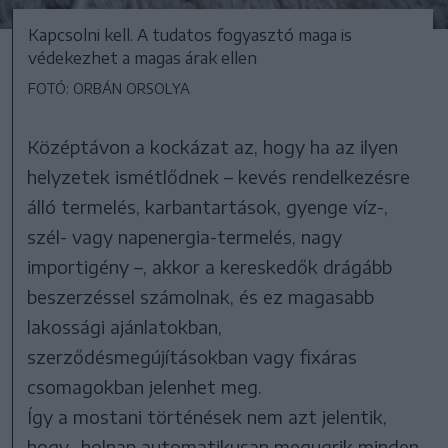
Kapcsolni kell. A tudatos fogyasztó maga is
védekezhet a magas árak ellen
FOTÓ: ORBÁN ORSOLYA
Középtávon a kockázat az, hogy ha az ilyen
helyzetek ismétlődnek – kevés rendelkezésre
álló termelés, karbantartások, gyenge víz-,
szél- vagy napenergia-termelés, nagy
importigény –, akkor a kereskedők drágább
beszerzéssel számolnak, és ez magasabb
lakossági ajánlatokban,
szerződésmegújításokban vagy fixáras
csomagokban jelenhet meg.
Így a mostani történések nem azt jelentik,
hogy „holnap automatikusan megugrik minden