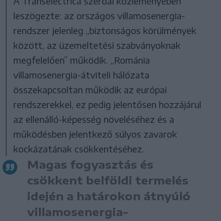
A Transelectrica szerdai közleményében
leszögezte: az országos villamosenergia-
rendszer jelenleg „biztonságos körülmények
között, az üzemeltetési szabványoknak
megfelelően” működik. „Románia
villamosenergia-átviteli hálózata
összekapcsoltan működik az európai
rendszerekkel, ez pedig jelentősen hozzájárul
az ellenálló-képesség növeléséhez és a
működésben jelentkező súlyos zavarok
kockázatának csökkentéséhez.
Magas fogyasztás és
csökkent belföldi termelés
idején a határokon átnyúló
villamosenergia-