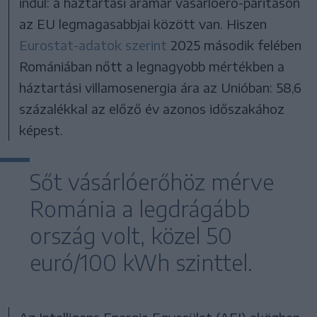
indul: a háztartási áramár vásárlóerő-paritáson
az EU legmagasabbjai között van. Hiszen
Eurostat-adatok szerint
2025 második felében
Romániában nőtt a legnagyobb mértékben a
háztartási villamosenergia ára az Unióban: 58,6
százalékkal az előző év azonos időszakához
képest.
Sőt vásárlóerőhöz mérve
Románia a legdrágább
ország volt, közel 50
euró/100 kWh szinttel.