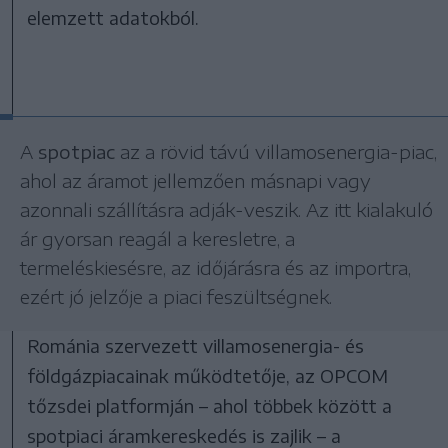
elemzett adatokból.
A
spotpiac
az a rövid távú villamosenergia-piac,
ahol az áramot jellemzően másnapi vagy
azonnali szállításra adják-veszik. Az itt kialakuló
ár gyorsan reagál a keresletre, a
termeléskiesésre, az időjárásra és az importra,
ezért jó jelzője a piaci feszültségnek.
Románia szervezett villamosenergia- és
földgázpiacainak működtetője, az OPCOM
tőzsdei platformján – ahol többek között a
spotpiaci áramkereskedés is zajlik – a