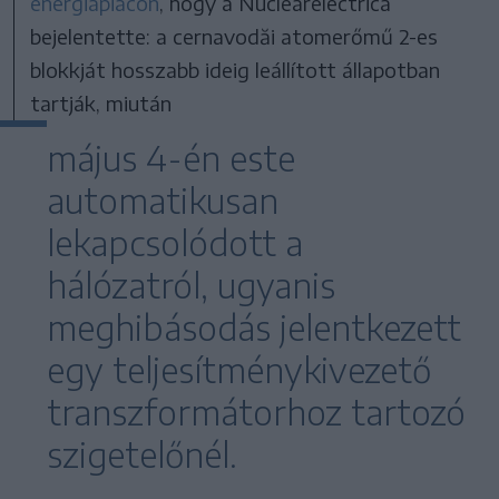
energiapiacon
, hogy a Nuclearelectrica
bejelentette: a cernavodăi atomerőmű 2-es
blokkját hosszabb ideig leállított állapotban
tartják, miután
május 4-én este
automatikusan
lekapcsolódott a
hálózatról, ugyanis
meghibásodás jelentkezett
egy teljesítménykivezető
transzformátorhoz tartozó
szigetelőnél.