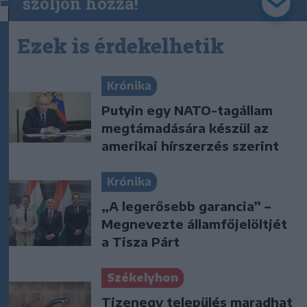
szóljon hozzá!
Ezek is érdekelhetik
Krónika
Putyin egy NATO-tagállam
megtámadására készül az
amerikai hírszerzés szerint
Krónika
„A legerősebb garancia” –
Megnevezte államfőjelöltjét
a Tisza Párt
Székelyhon
Tizenegy település maradhat