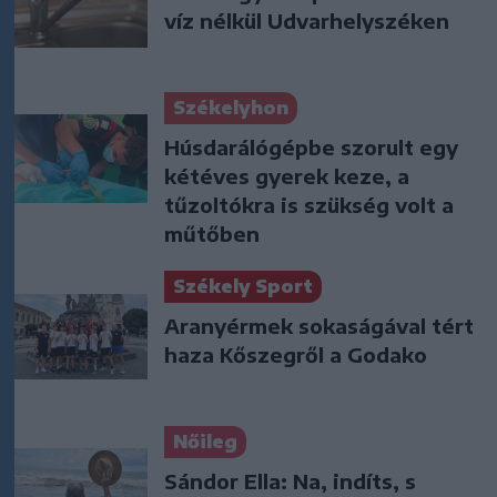
víz nélkül Udvarhelyszéken
Székelyhon
Húsdarálógépbe szorult egy
kétéves gyerek keze, a
tűzoltókra is szükség volt a
műtőben
Székely Sport
Aranyérmek sokaságával tért
haza Kőszegről a Godako
Nőileg
Sándor Ella: Na, indíts, s