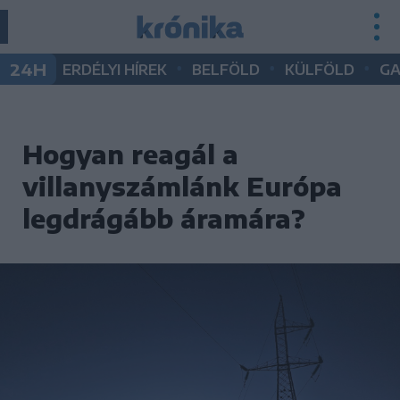
•
•
•
24H
ERDÉLYI HÍREK
BELFÖLD
KÜLFÖLD
G
Hogyan reagál a
villanyszámlánk Európa
legdrágább áramára?