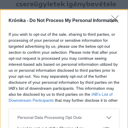
csereügyletek igénybevétele
a piac és az összekapcsolt
Krónika -
Do Not Process My Personal Information
európai energiarendszer
normális működési
If you wish to opt-out of the sale, sharing to third parties, or
mechanizmusának számít”
processing of your personal or sensitive information for
targeted advertising by us, please use the below opt-out
– olvasható a közleményben. Tehát a
section to confirm your selection. Please note that after your
Transelectrica szerint a rendszer nagy terhelés
opt-out request is processed you may continue seeing
interest-based ads based on personal information utilized by
alatt van, de biztonságosan működik, így ez
us or personal information disclosed to third parties prior to
nem „áramszünet-közeli” bejelentés, hanem
your opt-out. You may separately opt-out of the further
disclosure of your personal information by third parties on the
inkább üzemirányítási és piaci figyelmeztetés.
IAB’s list of downstream participants. This information may
also be disclosed by us to third parties on the
IAB’s List of
Downstream Participants
that may further disclose it to other
korábban írtuk
third parties.
Personal Data Processing Opt Outs