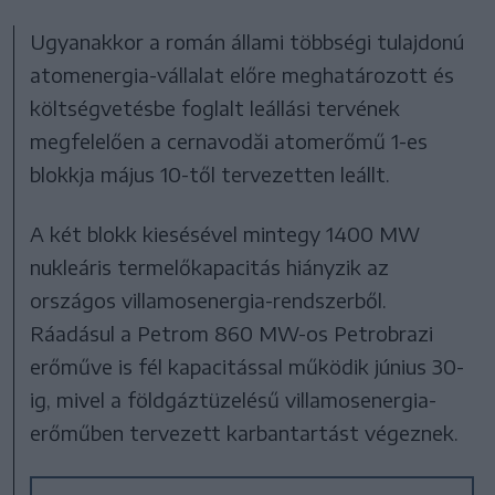
Ugyanakkor a román állami többségi tulajdonú
atomenergia-vállalat előre meghatározott és
költségvetésbe foglalt leállási tervének
megfelelően a cernavodăi atomerőmű 1-es
blokkja május 10-től tervezetten leállt.
A két blokk kiesésével mintegy 1400 MW
nukleáris termelőkapacitás hiányzik az
országos villamosenergia-rendszerből.
Ráadásul a Petrom 860 MW-os Petrobrazi
erőműve is fél kapacitással működik június 30-
ig, mivel a földgáztüzelésű villamosenergia-
erőműben tervezett karbantartást végeznek.