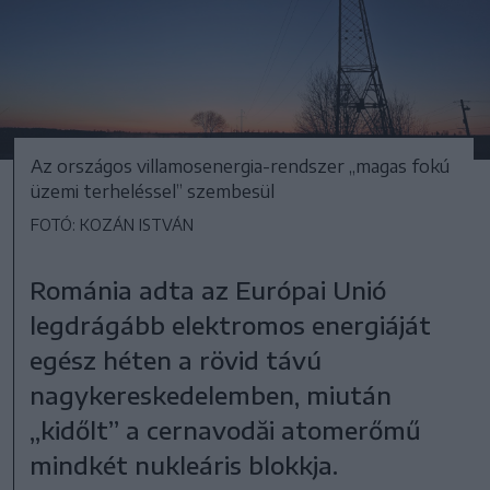
Az országos villamosenergia-rendszer „magas fokú
üzemi terheléssel” szembesül
FOTÓ: KOZÁN ISTVÁN
Románia adta az Európai Unió
legdrágább elektromos energiáját
egész héten a rövid távú
nagykereskedelemben, miután
„kidőlt” a cernavodăi atomerőmű
mindkét nukleáris blokkja.