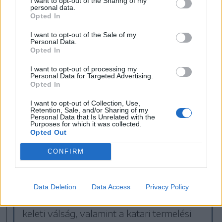
I want to opt-out of the Sharing of my
personal data.
Opted In
I want to opt-out of the Sale of my
Personal Data.
Opted In
I want to opt-out of processing my
Personal Data for Targeted Advertising.
Opted In
I want to opt-out of Collection, Use,
Retention, Sale, and/or Sharing of my
Personal Data that Is Unrelated with the
Energiaügyi államtitkár:
Purposes for which it was collected.
Opted Out
nehéz időszak lehet a
következő tél és 2027
CONFIRM
tavasza
Továbbra is kiszámíthatatlan a helyzet a
Data Deletion
Data Access
Privacy Policy
nemzetközi energiapiacon, és a közel-
keleti válság, valamint a katari termelési