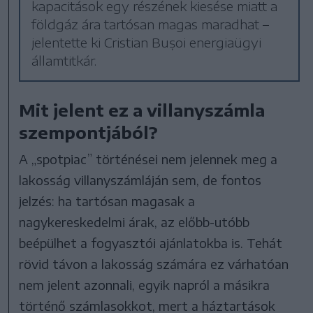
kapacitások egy részének kiesése miatt a
földgáz ára tartósan magas maradhat –
jelentette ki Cristian Bușoi energiaügyi
államtitkár.
Mit jelent ez a villanyszámla
szempontjából?
A „spotpiac” történései nem jelennek meg a
lakosság villanyszámláján sem, de fontos
jelzés: ha tartósan magasak a
nagykereskedelmi árak, az előbb-utóbb
beépülhet a fogyasztói ajánlatokba is. Tehát
rövid távon a lakosság számára ez várhatóan
nem jelent azonnali, egyik napról a másikra
történő számlasokkot, mert a háztartások