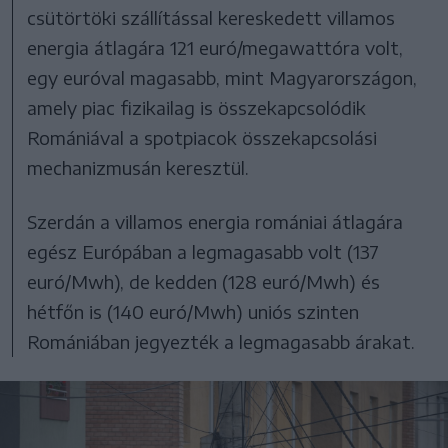
csütörtöki szállítással kereskedett villamos
energia átlagára 121 euró/megawattóra volt,
egy euróval magasabb, mint Magyarországon,
amely piac fizikailag is összekapcsolódik
Romániával a spotpiacok összekapcsolási
mechanizmusán keresztül.
Szerdán a villamos energia romániai átlagára
egész Európában a legmagasabb volt (137
euró/Mwh), de kedden (128 euró/Mwh) és
hétfőn is (140 euró/Mwh) uniós szinten
Romániában jegyezték a legmagasabb árakat.