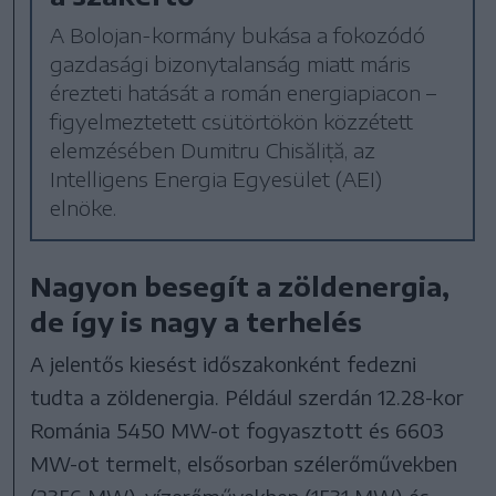
A Bolojan-kormány bukása a fokozódó
gazdasági bizonytalanság miatt máris
érezteti hatását a román energiapiacon –
figyelmeztetett csütörtökön közzétett
elemzésében Dumitru Chisăliță, az
Intelligens Energia Egyesület (AEI)
elnöke.
Nagyon besegít a zöldenergia,
de így is nagy a terhelés
A jelentős kiesést időszakonként fedezni
tudta a zöldenergia. Például szerdán 12.28-kor
Románia 5450 MW-ot fogyasztott és 6603
MW-ot termelt, elsősorban szélerőművekben