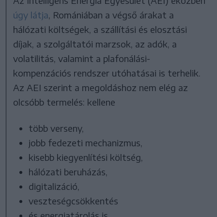
Az Intelligens Energia Egyesület (AEI) eközben
úgy látja
, Romániában a végső árakat a
hálózati költségek, a szállítási és elosztási
díjak, a szolgáltatói marzsok, az adók, a
volatilitás, valamint a plafonálási-
kompenzációs rendszer utóhatásai is terhelik.
Az AEI szerint a megoldáshoz nem elég az
olcsóbb termelés: kellene
több verseny,
jobb fedezeti mechanizmus,
kisebb kiegyenlítési költség,
hálózati beruházás,
digitalizáció,
veszteségcsökkentés
és energiatárolás is.