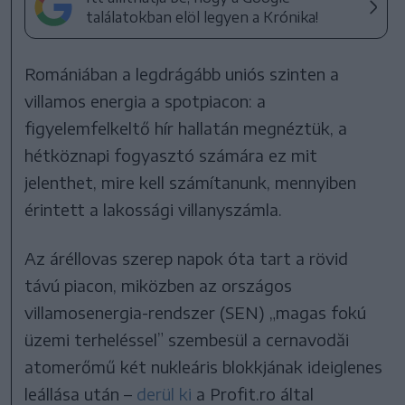
találatokban elöl legyen a Krónika!
Romániában a legdrágább uniós szinten a
villamos energia a spotpiacon: a
figyelemfelkeltő hír hallatán megnéztük, a
hétköznapi fogyasztó számára ez mit
jelenthet, mire kell számítanunk, mennyiben
érintett a lakossági villanyszámla.
Az áréllovas szerep napok óta tart a rövid
távú piacon, miközben az országos
villamosenergia-rendszer (SEN) „magas fokú
üzemi terheléssel” szembesül a cernavodăi
atomerőmű két nukleáris blokkjának ideiglenes
leállása után –
derül ki
a Profit.ro által