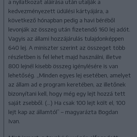
a nyilatkozat aláírása után utalják a
kedvezményezett üdülési kártyájára, a
következő hónapban pedig a havi béréből
levonják az összeg után fizetendő 160 lej adót.
Vagyis az állami hozzájárulás tulajdonképpen
640 lej. A miniszter szerint az összeget több
részletben is fel lehet majd használni, illetve
800 lejnél kisebb összeg igénylésére is van
lehetőség. „Minden egyes lej esetében, amelyet
az állam ad e program keretében, az illetőnek
bizonyítani kell, hogy még egy lejt hozzá tett
saját zsebből. (...) Ha csak 100 lejt költ el, 100
lejt kap az államtól” – magyarázta Bogdan
Ivan.