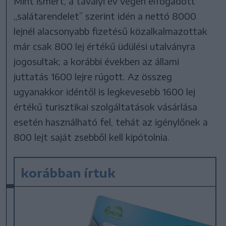
Mint ismert, a tavalyi év végén elfogadott
„salátarendelet” szerint idén a nettó 8000
lejnél alacsonyabb fizetésű közalkalmazottak
már csak 800 lej értékű üdülési utalványra
jogosultak; a korábbi években az állami
juttatás 1600 lejre rúgott. Az összeg
ugyanakkor idéntől is legkevesebb 1600 lej
értékű turisztikai szolgáltatások vásárlása
esetén használható fel, tehát az igénylőnek a
800 lejt saját zsebből kell kipótolnia.
korábban írtuk