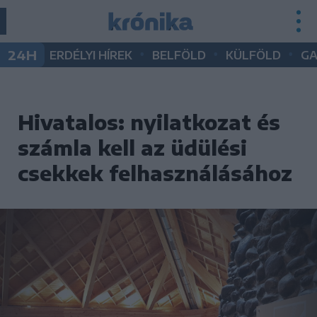
•
•
•
24H
ERDÉLYI HÍREK
BELFÖLD
KÜLFÖLD
G
Hivatalos: nyilatkozat és
számla kell az üdülési
csekkek felhasználásához