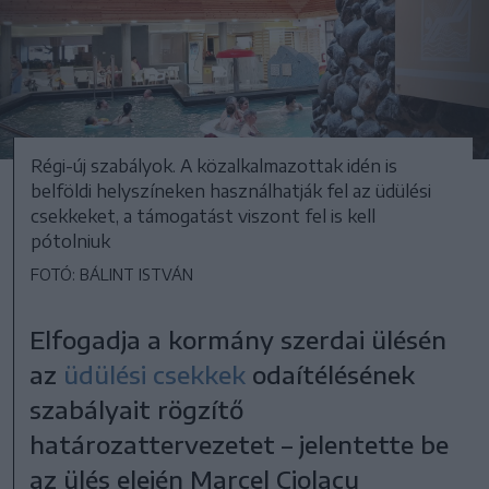
Régi-új szabályok. A közalkalmazottak idén is
belföldi helyszíneken használhatják fel az üdülési
csekkeket, a támogatást viszont fel is kell
pótolniuk
FOTÓ: BÁLINT ISTVÁN
Elfogadja a kormány szerdai ülésén
az
üdülési csekkek
odaítélésének
szabályait rögzítő
határozattervezetet – jelentette be
az ülés elején Marcel Ciolacu