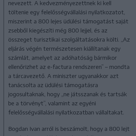
nevezett. A kedvezményezettnek ki kell
töltenie egy felelősségvállalási nyilatkozatot,
miszerint a 800 lejes üdülési támogatást saját
zsebből kiegészíti még 800 lejjel, és az
összeget turisztikai szolgáltatásokra költi. „Az
eljárás végén természetesen kiállítanak egy
számlát, amelyet az adóhatóság bármikor
ellenőrizhet az e-factura rendszeren” – mondta
a tárcavezető. A miniszter ugyanakkor azt
tanácsolta az üdülési támogatásra
jogosultaknak, hogy „ne játsszanak és tartsák
be a törvényt”, valamint az egyéni
felelősségvállalási nyilatkozatban vállaltakat.
Bogdan Ivan arról is beszámolt, hogy a 800 lejt