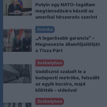
Putyin egy NATO-tagállam
megtámadására készül az
amerikai hírszerzés szerint
Krónika
„A legerősebb garancia” –
Megnevezte államfőjelöltjét
a Tisza Párt
Székelyhon
Vaddisznó szaladt le a
budapesti metróba, felszállt
az egyik kocsira, majd
kilőtték – videóval
Székelyhon