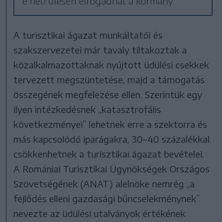
e heti ülésén elfogadhat a kormány.
A turisztikai ágazat munkáltatói és
szakszervezetei már tavaly tiltakoztak a
közalkalmazottaknak nyújtott üdülési csekkek
tervezett megszüntetése, majd a támogatás
összegének megfelezése ellen. Szerintük egy
ilyen intézkedésnek „katasztrofális
következményei” lehetnek erre a szektorra és
más kapcsolódó iparágakra, 30–40 százalékkal
csökkenhetnek a turisztikai ágazat bevételei.
A Romániai Turisztikai Ügynökségek Országos
Szövetségének (ANAT) alelnöke nemrég „a
fejlődés elleni gazdasági bűncselekménynek”
nevezte az üdülési utalványok értékének