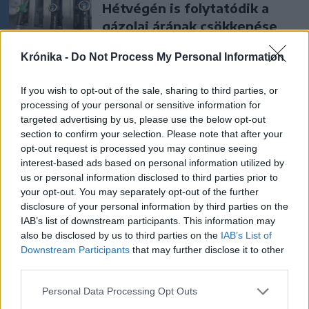
Hétvégén is folytatódik a
gázolaj árának csökkenése
Krónika -
Do Not Process My Personal Information
Székely Sport
If you wish to opt-out of the sale, sharing to third parties, or
A gól már összejött, az
processing of your personal or sensitive information for
targeted advertising by us, please use the below opt-out
áttörés még nem az FK-nak
section to confirm your selection. Please note that after your
(videóval)
opt-out request is processed you may continue seeing
interest-based ads based on personal information utilized by
Nőileg
us or personal information disclosed to third parties prior to
your opt-out. You may separately opt-out of the further
B. Máthé Zsuzsa: Az élet
disclosure of your personal information by third parties on the
„doktoriját” végeztem el az
IAB’s list of downstream participants. This information may
epilepsziámmal
also be disclosed by us to third parties on the
IAB’s List of
Downstream Participants
that may further disclose it to other
third parties.
Personal Data Processing Opt Outs