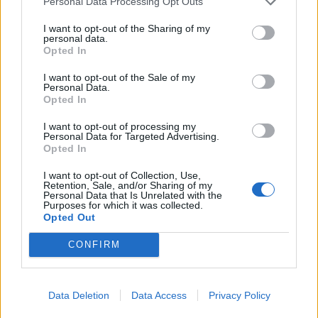
Personal Data Processing Opt Outs
I want to opt-out of the Sharing of my
personal data.
Opted In
I want to opt-out of the Sale of my
Personal Data.
Opted In
I want to opt-out of processing my
Personal Data for Targeted Advertising.
Opted In
I want to opt-out of Collection, Use,
2026. augusztus 08., szombat
Retention, Sale, and/or Sharing of my
Personal Data that Is Unrelated with the
Újabb hitelminősítő „kegyelmezett
Purposes for which it was collected.
Opted Out
meg” Romániának
CONFIRM
Data Deletion
Data Access
Privacy Policy