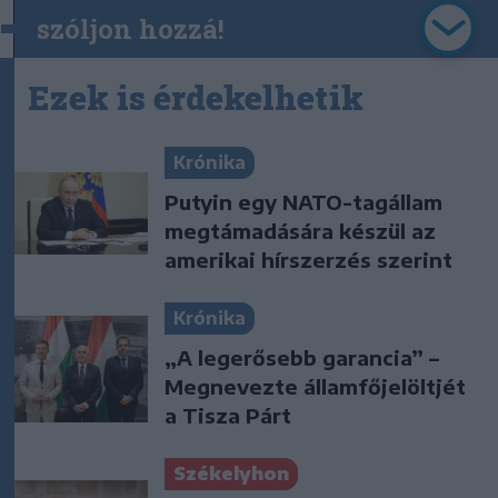
szóljon hozzá!
Ezek is érdekelhetik
Krónika
Putyin egy NATO-tagállam
megtámadására készül az
amerikai hírszerzés szerint
Krónika
„A legerősebb garancia” –
Megnevezte államfőjelöltjét
a Tisza Párt
Székelyhon