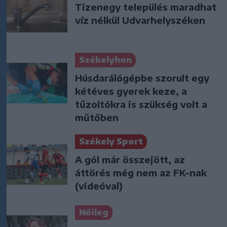
Tizenegy település maradhat
víz nélkül Udvarhelyszéken
Székelyhon
Húsdarálógépbe szorult egy
kétéves gyerek keze, a
tűzoltókra is szükség volt a
műtőben
Székely Sport
A gól már összejött, az
áttörés még nem az FK-nak
(videóval)
Nőileg