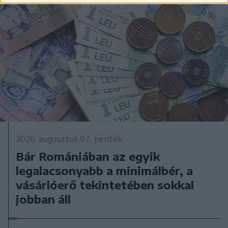
2026. augusztus 07., péntek
Bár Romániában az egyik
legalacsonyabb a minimálbér, a
vásárlóerő tekintetében sokkal
jobban áll