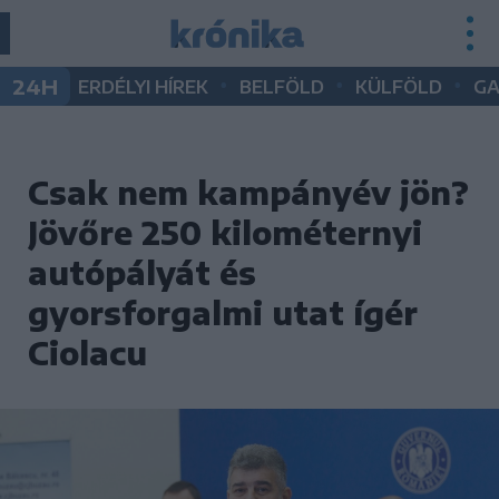
•
•
•
24H
ERDÉLYI HÍREK
BELFÖLD
KÜLFÖLD
G
Csak nem kampányév jön?
Jövőre 250 kilométernyi
autópályát és
gyorsforgalmi utat ígér
Ciolacu