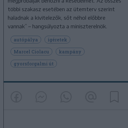
megpróbálják behozni a késedelmet. Az összes
többi szakasz esetében az ütemterv szerint
haladnak a kivitelezők, sőt néhol előbbre
vannak” – hangsúlyozta a miniszterelnök.
autópálya
ígéretek
Marcel Ciolacu
kampány
gyorsforgalmi út