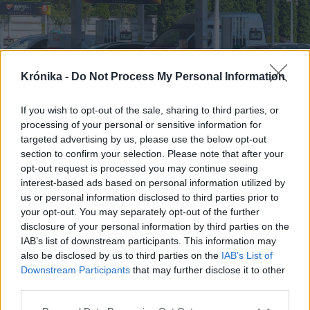
Krónika -
Do Not Process My Personal Information
If you wish to opt-out of the sale, sharing to third parties, or
processing of your personal or sensitive information for
targeted advertising by us, please use the below opt-out
section to confirm your selection. Please note that after your
2026. augusztus 08., szombat
opt-out request is processed you may continue seeing
interest-based ads based on personal information utilized by
Kedvezőbb üzemanyagárak
us or personal information disclosed to third parties prior to
fogadják a hétvégén tankolókat
your opt-out. You may separately opt-out of the further
disclosure of your personal information by third parties on the
IAB’s list of downstream participants. This information may
also be disclosed by us to third parties on the
IAB’s List of
Downstream Participants
that may further disclose it to other
third parties.