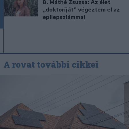
B. Máthé Zsuzsa: Az élet
„doktoriját” végeztem el az
epilepsziámmal
A rovat további cikkei