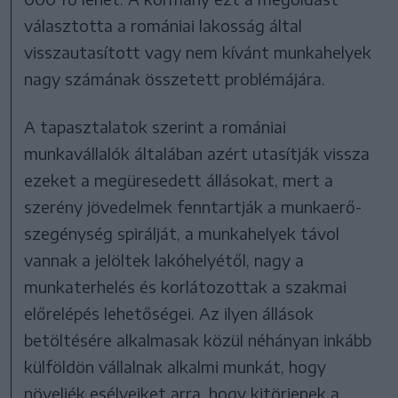
választotta a romániai lakosság által
visszautasított vagy nem kívánt munkahelyek
nagy számának összetett problémájára.
A tapasztalatok szerint a romániai
munkavállalók általában azért utasítják vissza
ezeket a megüresedett állásokat, mert a
szerény jövedelmek fenntartják a munkaerő-
szegénység spirálját, a munkahelyek távol
vannak a jelöltek lakóhelyétől, nagy a
munkaterhelés és korlátozottak a szakmai
előrelépés lehetőségei. Az ilyen állások
betöltésére alkalmasak közül néhányan inkább
külföldön vállalnak alkalmi munkát, hogy
növeljék esélyeiket arra, hogy kitörjenek a