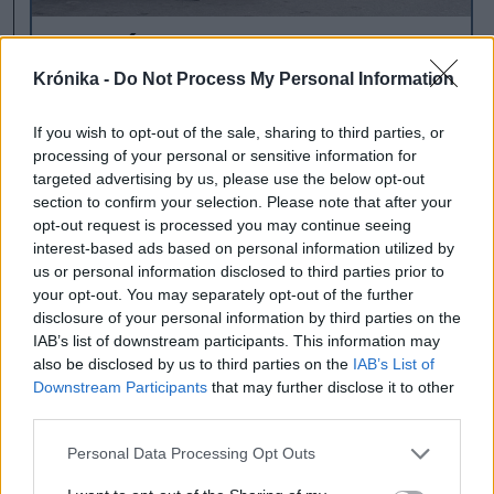
2022 óta
megkétszereződött a
Krónika -
Do Not Process My Personal Information
külföldi vendégmunkások
If you wish to opt-out of the sale, sharing to third parties, or
száma – Honnan és hová
processing of your personal or sensitive information for
érkeznek a legtöbben?
targeted advertising by us, please use the below opt-out
section to confirm your selection. Please note that after your
Több mint 100 ezer külföldi
opt-out request is processed you may continue seeing
interest-based ads based on personal information utilized by
állampolgárnak volt érvényes
us or personal information disclosed to third parties prior to
munkavállalási célú tartózkodási
your opt-out. You may separately opt-out of the further
engedélye 2024 végén, a legtöbben
disclosure of your personal information by third parties on the
Nepálból és Srí Lankáról érkeztek – derül
IAB’s list of downstream participants. This information may
also be disclosed by us to third parties on the
IAB’s List of
ki az Economica.net elemzéséből.
Downstream Participants
that may further disclose it to other
third parties.
vendégmunkások
Románia
Personal Data Processing Opt Outs