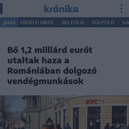
•
•
•
24H
ERDÉLYI HÍREK
BELFÖLD
KÜLFÖLD
G
Bő 1,2 milliárd eurót
utaltak haza a
Romániában dolgozó
vendégmunkások