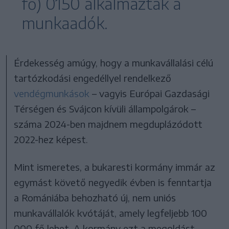
fő) 0150 alkalmazták a
munkaadók.
Érdekesség amúgy, hogy a munkavállalási célú
tartózkodási engedéllyel rendelkező
vendégmunkások
– vagyis Európai Gazdasági
Térségen és Svájcon kívüli állampolgárok –
száma 2024-ben majdnem megduplázódott
2022-hez képest.
Mint ismeretes, a bukaresti kormány immár az
egymást követő negyedik évben is fenntartja
a Romániába behozható új, nem uniós
munkavállalók kvótáját, amely legfeljebb 100
000 fő lehet. A kormány ezt a megoldást