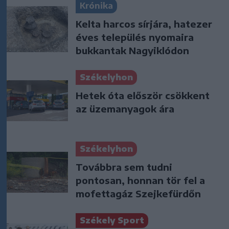
Krónika
Kelta harcos sírjára, hatezer
éves település nyomaira
bukkantak Nagyiklódon
Székelyhon
Hetek óta először csökkent
az üzemanyagok ára
Székelyhon
Továbbra sem tudni
pontosan, honnan tör fel a
mofettagáz Szejkefürdőn
Székely Sport