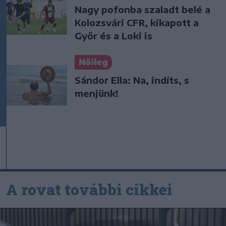
Nagy pofonba szaladt belé a
Kolozsvári CFR, kikapott a
Győr és a Loki is
Nőileg
Sándor Ella: Na, indíts, s
menjünk!
A rovat további cikkei