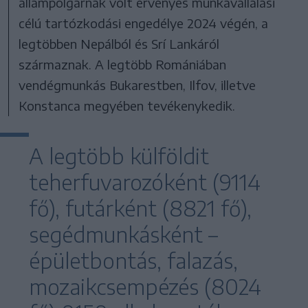
állampolgárnak volt érvényes munkavállalási
célú tartózkodási engedélye 2024 végén, a
legtöbben Nepálból és Srí Lankáról
származnak. A legtöbb Romániában
vendégmunkás Bukarestben, Ilfov, illetve
Konstanca megyében tevékenykedik.
A legtöbb külföldit
teherfuvarozóként (9114
fő), futárként (8821 fő),
segédmunkásként –
épületbontás, falazás,
mozaikcsempézés (8024