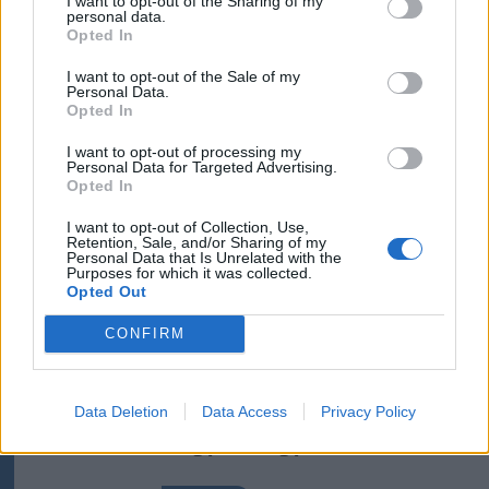
I want to opt-out of the Sharing of my
personal data.
Opted In
I want to opt-out of the Sale of my
Personal Data.
Opted In
I want to opt-out of processing my
Personal Data for Targeted Advertising.
Opted In
szóljon hozzá!
I want to opt-out of Collection, Use,
Retention, Sale, and/or Sharing of my
Personal Data that Is Unrelated with the
Ezek is érdekelhetik
Purposes for which it was collected.
Opted Out
CONFIRM
Krónika
A Majka-ügy csak a jéghegy
Data Deletion
Data Access
Privacy Policy
csúcsa, be kellene fejezni a
magyar–magyar acsarkodást