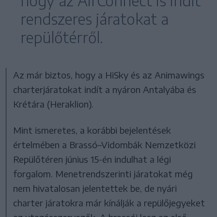
hogy az AirConnect is indít
rendszeres járatokat a
repülőtérről.
Az már biztos, hogy a HiSky és az Animawings
charterjáratokat indít a nyáron Antalyába és
Krétára (Heraklion).
Mint ismeretes, a korábbi bejelentések
értelmében a Brassó–Vidombák Nemzetközi
Repülőtéren június 15-én indulhat a légi
forgalom. Menetrendszerinti járatokat még
nem hivatalosan jelentettek be, de nyári
charter járatokra már kínálják a repülőjegyeket