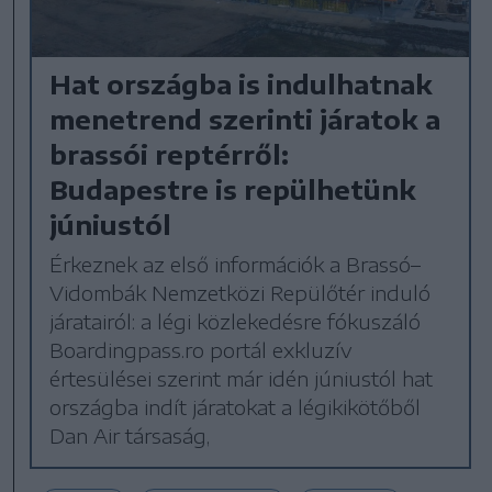
Hat országba is indulhatnak
menetrend szerinti járatok a
brassói reptérről:
Budapestre is repülhetünk
júniustól
Érkeznek az első információk a Brassó–
Vidombák Nemzetközi Repülőtér induló
járatairól: a légi közlekedésre fókuszáló
Boardingpass.ro portál exkluzív
értesülései szerint már idén júniustól hat
országba indít járatokat a légikikötőből
Dan Air társaság,