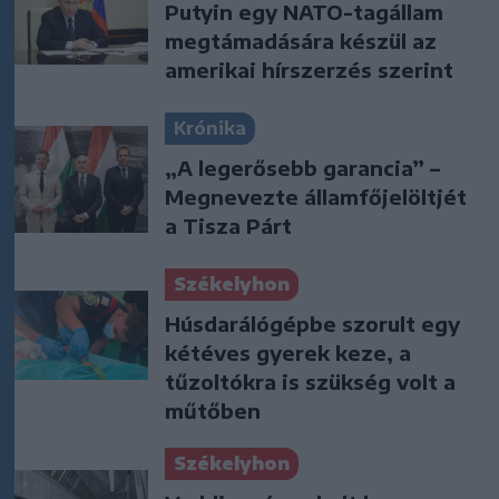
Putyin egy NATO-tagállam
megtámadására készül az
amerikai hírszerzés szerint
Krónika
„A legerősebb garancia” –
Megnevezte államfőjelöltjét
a Tisza Párt
Székelyhon
Húsdarálógépbe szorult egy
kétéves gyerek keze, a
tűzoltókra is szükség volt a
műtőben
Székelyhon