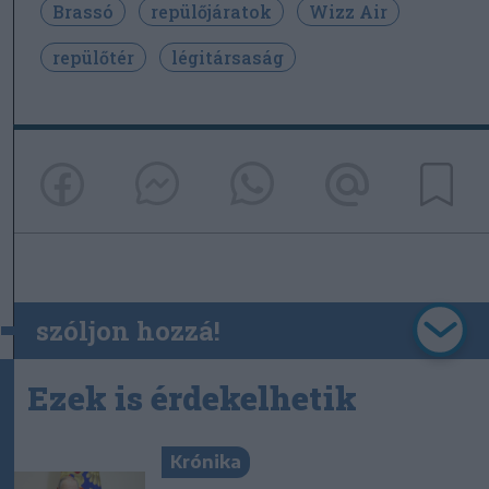
Brassó
repülőjáratok
Wizz Air
repülőtér
légitársaság
szóljon hozzá!
Ezek is érdekelhetik
Krónika