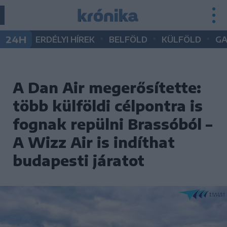
•
•
•
24H
ERDÉLYI HÍREK
BELFÖLD
KÜLFÖLD
G
A Dan Air megerősítette:
több külföldi célpontra is
fognak repülni Brassóból –
A Wizz Air is indíthat
budapesti járatot