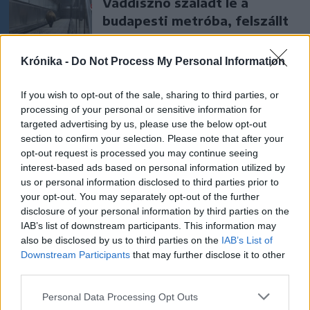
Vaddisznó szaladt le a
budapesti metróba, felszállt
az egyik kocsira, majd
kilőtték – videóval
Krónika -
Do Not Process My Personal Information
Székely Sport
If you wish to opt-out of the sale, sharing to third parties, or
processing of your personal or sensitive information for
A gól már összejött, az
targeted advertising by us, please use the below opt-out
áttörés még nem az FK-nak
section to confirm your selection. Please note that after your
(videóval)
opt-out request is processed you may continue seeing
interest-based ads based on personal information utilized by
us or personal information disclosed to third parties prior to
Nőileg
your opt-out. You may separately opt-out of the further
B. Máthé Zsuzsa: Az élet
disclosure of your personal information by third parties on the
IAB’s list of downstream participants. This information may
„doktoriját” végeztem el az
also be disclosed by us to third parties on the
IAB’s List of
epilepsziámmal
Downstream Participants
that may further disclose it to other
third parties.
Personal Data Processing Opt Outs