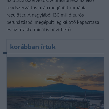
az utazásszervezők. A brassói lesz az első
rendszerváltás után megépült romániai
repülőtér. A nagyjából 130 millió eurós
beruházásból megépült légikikötő kapacitása
és az utasterminál is bővíthető.
korábban írtuk