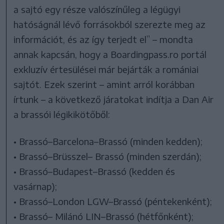
a sajtó egy része valószínűleg a légügyi
hatóságnál lévő forrásokból szerezte meg az
információt, és az így terjedt el” – mondta
annak kapcsán, hogy a Boardingpass.ro portál
exkluzív értesülései már bejárták a romániai
sajtót. Ezek szerint – amint arról korábban
írtunk – a következő járatokat indítja a Dan Air
a brassói légikikötőből:
• Brassó–Barcelona–Brassó (minden kedden);
• Brassó–Brüsszel– Brassó (minden szerdán);
• Brassó–Budapest–Brassó (kedden és
vasárnap);
• Brassó–London LGW–Brassó (péntekenként);
• Brassó– Milánó LIN–Brassó (hétfőnként);