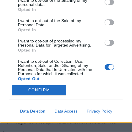
I want to opt-out of the Sharing of my
buddhizmus évezredes tanításait” – vall
personal data.
életének fordulópontjáról a szakember.
Opted In
Megszerezte a coach végzettséget is, de igazán
I want to opt-out of the Sale of my
Personal Data.
a mentora mellett sajátította el új szakmáját,
Opted In
miközben megtanult igazi feleségként élni, ételt
I want to opt-out of processing my
tenni az asztalra, szerető anyja lenni a
Personal Data for Targeted Advertising.
Opted In
gyermekeinek, tudatosan élni az életet és
tudatosan vezetni a projekteket, illetve a
I want to opt-out of Collection, Use,
Retention, Sale, and/or Sharing of my
cégeket.
Personal Data that Is Unrelated with the
Purposes for which it was collected.
,,Másfél év alatt a kemény és karrierista nőből
Opted Out
egy minden szerepben tudatosabb, boldogabb
CONFIRM
és teljesebb emberré váltam. Tudatosan és
boldogan élem meg a párkapcsolati, az anyai, a
Data Deletion
Data Access
Privacy Policy
mentor és az üzleti szerepeket is” – vall
önmagáról Vicsápi Natália önismereti tanító.