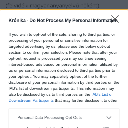
(felvidéki magyar anyanyelvű nőként).
Honlapján arról is ír, hogy feleségként és
Krónika -
Do Not Process My Personal Information
anyaként ez idő alatt kudarcot vallott. A sors
pedig egy hatalmas pofonnal tudatta, hogy az
If you wish to opt-out of the sale, sharing to third parties, or
út, amin jár, nem az ő útja. 2014-ben elvesztette
processing of your personal or sensitive information for
a céget és a vagyonát.
targeted advertising by us, please use the below opt-out
section to confirm your selection. Please note that after your
,,Úrrá lett rajtam a céltalanság és a csalódottság.
opt-out request is processed you may continue seeing
Úgy éreztem, hogy kicsúszott a lábam alól a
interest-based ads based on personal information utilized by
us or personal information disclosed to third parties prior to
talaj, de később rájöttem, hogy más is van az
your opt-out. You may separately opt-out of the further
életemben, és ezt a mást meg akartam ismerni,
disclosure of your personal information by third parties on the
fel akartam fedezni. Ehhez először a fejemben
IAB’s list of downstream participants. This information may
also be disclosed by us to third parties on the
IAB’s List of
kellett rendet tennem és magamat kellett
Downstream Participants
that may further disclose it to other
megismernem. Ezért önismereti terápiákra
third parties.
jártam, és tanulni kezdtem. Megismertem és
Personal Data Processing Opt Outs
megértettem a pszichológia, a filozófia és a