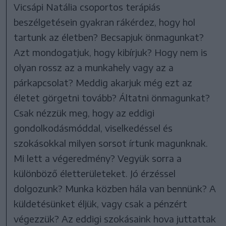
Vicsápi Natália csoportos terápiás
beszélgetésein gyakran rákérdez, hogy hol
tartunk az életben? Becsapjuk önmagunkat?
Azt mondogatjuk, hogy kibírjuk? Hogy nem is
olyan rossz az a munkahely vagy az a
párkapcsolat? Meddig akarjuk még ezt az
életet görgetni tovább? Áltatni önmagunkat?
Csak nézzük meg, hogy az eddigi
gondolkodásmóddal, viselkedéssel és
szokásokkal milyen sorsot írtunk magunknak.
Mi lett a végeredmény? Vegyük sorra a
különböző életterületeket. Jó érzéssel
dolgozunk? Munka közben hála van bennünk? A
küldetésünket éljük, vagy csak a pénzért
végezzük? Az eddigi szokásaink hova juttattak