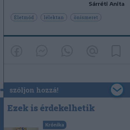
Sárréti Anita
Életmód
lélektan
önismeret
szóljon hozzá!
Ezek is érdekelhetik
Krónika