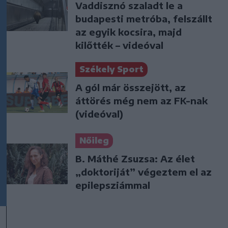
Vaddisznó szaladt le a
budapesti metróba, felszállt
az egyik kocsira, majd
kilőtték – videóval
Székely Sport
A gól már összejött, az
áttörés még nem az FK-nak
(videóval)
Nőileg
B. Máthé Zsuzsa: Az élet
„doktoriját” végeztem el az
epilepsziámmal