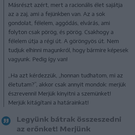
Másrészt azért, mert a racionális élet sajátja
az a zaj, ami a fejünkben van. Az a sok
gondolat, félelem, aggódás, elvárás, ami
folyton csak pörög, és pörög. Csakhogy a
félelem útja a régi út. A göröngyös út. Nem
tudjuk elhinni magunkról, hogy bármire képesek
vagyunk. Pedig így van!
,,Ha azt kérdezzük, „honnan tudhatom, mi az
életutam?”, akkor csak annyit mondok: merjük
észrevenni! Merjük kinyitni a szemünket!
Merjük kitágítani a határainkat!
Legyünk bátrak összeszedni
az erőnket! Merjünk