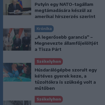
Putyin egy NATO-tagállam
megtámadására készül az
amerikai hírszerzés szerint
Krónika
„A legerősebb garancia” –
Megnevezte államfőjelöltjét
a Tisza Párt
Székelyhon
Húsdarálógépbe szorult egy
kétéves gyerek keze, a
tűzoltókra is szükség volt a
műtőben
Székelyhon