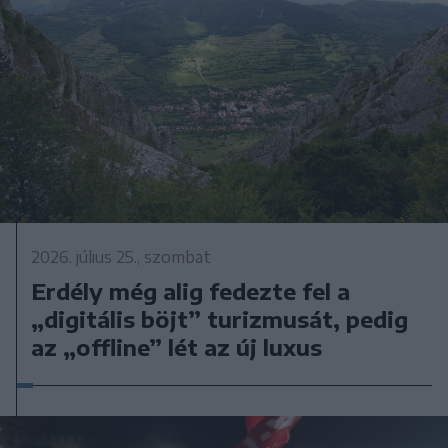
2026. július 25., szombat
Erdély még alig fedezte fel a
„digitális böjt” turizmusát, pedig
az „offline” lét az új luxus