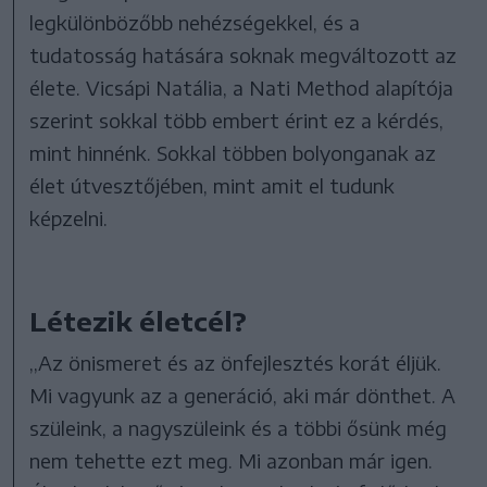
legkülönbözőbb nehézségekkel, és a
tudatosság hatására soknak megváltozott az
élete. Vicsápi Natália, a Nati Method alapítója
szerint sokkal több embert érint ez a kérdés,
mint hinnénk. Sokkal többen bolyonganak az
élet útvesztőjében, mint amit el tudunk
képzelni.
Létezik életcél?
,,Az önismeret és az önfejlesztés korát éljük.
Mi vagyunk az a generáció, aki már dönthet. A
szüleink, a nagyszüleink és a többi ősünk még
nem tehette ezt meg. Mi azonban már igen.