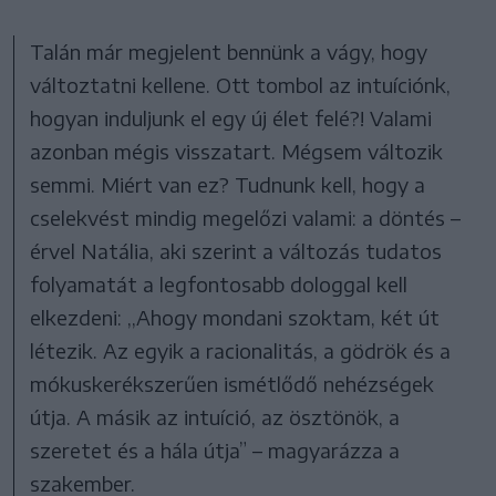
Talán már megjelent bennünk a vágy, hogy
változtatni kellene. Ott tombol az intuíciónk,
hogyan induljunk el egy új élet felé?! Valami
azonban mégis visszatart. Mégsem változik
semmi. Miért van ez? Tudnunk kell, hogy a
cselekvést mindig megelőzi valami: a döntés –
érvel Natália, aki szerint a változás tudatos
folyamatát a legfontosabb dologgal kell
elkezdeni: ,,Ahogy mondani szoktam, két út
létezik. Az egyik a racionalitás, a gödrök és a
mókuskerékszerűen ismétlődő nehézségek
útja. A másik az intuíció, az ösztönök, a
szeretet és a hála útja” – magyarázza a
szakember.