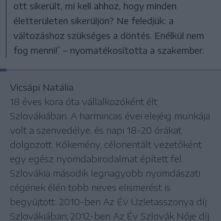
ott sikerült, mi kell ahhoz, hogy minden
életterületen sikerüljön? Ne feledjük: a
változáshoz szükséges a döntés. Enélkül nem
fog menni!” – nyomatékosította a szakember.
Vicsápi Natália
18 éves kora óta vállalkozóként élt
Szlovákiában. A harmincas évei elejéig munkája
volt a szenvedélye, és napi 18-20 órákat
dolgozott. Kőkemény, célorientált vezetőként
egy egész nyomdabirodalmat épített fel.
Szlovákia második legnagyobb nyomdászati
cégének élén több neves elismerést is
begyűjtött: 2010-ben Az Év Üzletasszonya díj
Szlovákiában; 2012-ben Az Év Szlovák Nője díj