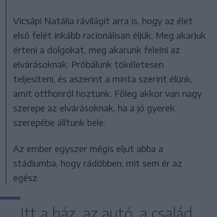
Vicsápi Natália rávilágít arra is, hogy az élet
első felét inkább racionálisan éljük. Meg akarjuk
érteni a dolgokat, meg akarunk felelni az
elvárásoknak. Próbálunk tökéletesen
teljesíteni, és aszerint a minta szerint élünk,
amit otthonról hoztunk. Főleg akkor van nagy
szerepe az elvárásoknak, ha a jó gyerek
szerepébe álltunk bele.
Az ember egyszer mégis eljut abba a
stádiumba, hogy rádöbben, mit sem ér az
egész.
Itt a ház, az autó, a család,