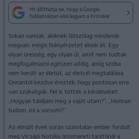
Itt állíthatja be, hogy a Google-
találatokban elöl legyen a Krónika!
Sokan vannak, akiknek látszólag mindenük
megvan, mégis hiányérzetet élnek át. Egy
olyan üresség, egy olyan űr, amit nem tudtak
megfogalmazni egészen addig, amíg szóba
nem került az életút, az életcél megtalálása.
Onnantól kezdve érezték, hogy pontosan erre
van szükségük. Fel is tették a kérdéseket:
„Hogyan találjam meg a saját utam?”, „Honnan
tudom, mi a sorsom?”
Az elmúlt évek során számtalan ember fordult
meg Vicsápi Natália önismereti tanítónál a