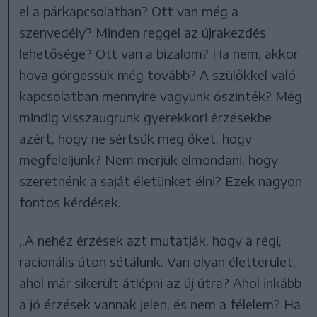
el a párkapcsolatban? Ott van még a
szenvedély? Minden reggel az újrakezdés
lehetősége? Ott van a bizalom? Ha nem, akkor
hova görgessük még tovább? A szülőkkel való
kapcsolatban mennyire vagyunk őszinték? Még
mindig visszaugrunk gyerekkori érzésekbe
azért, hogy ne sértsük meg őket, hogy
megfeleljünk? Nem merjük elmondani, hogy
szeretnénk a saját életünket élni? Ezek nagyon
fontos kérdések.
,,A nehéz érzések azt mutatják, hogy a régi,
racionális úton sétálunk. Van olyan életterület,
ahol már sikerült átlépni az új útra? Ahol inkább
a jó érzések vannak jelen, és nem a félelem? Ha