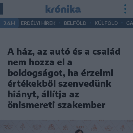
•
•
•
24H
ERDÉLYI HÍREK
BELFÖLD
KÜLFÖLD
G
A ház, az autó és a család
nem hozza el a
boldogságot, ha érzelmi
értékekből szenvedünk
hiányt, állítja az
önismereti szakember