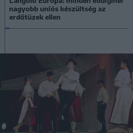
Lángoló Európa: minden eddiginél
nagyobb uniós készültség az
erdőtüzek ellen