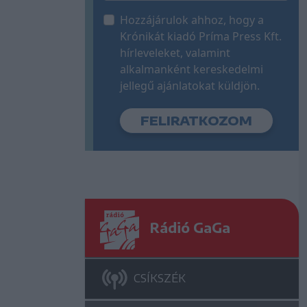
Hozzájárulok ahhoz, hogy a
Krónikát kiadó Príma Press Kft.
hírleveleket, valamint
alkalmanként kereskedelmi
jellegű ajánlatokat küldjön.
Rádió GaGa
CSÍKSZÉK