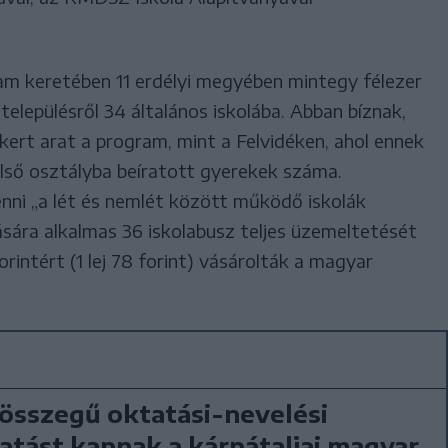
am keretében 11 erdélyi megyében mintegy félezer
településről 34 általános iskolába. Abban bíznak,
kert arat a program, mint a Felvidéken, ahol ennek
első osztályba beíratott gyerekek száma.
nni „a lét és nemlét között működő iskolák
tására alkalmas 36 iskolabusz teljes üzemeltetését
forintért (1 lej 78 forint) vásárolták a magyar
összegű oktatási-nevelési
tást kapnak a kárpátaljai magyar