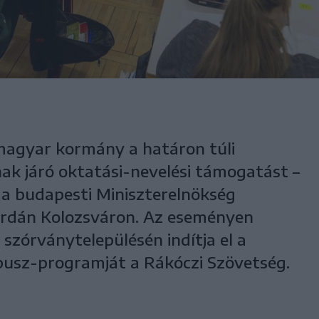
 magyar kormány a határon túli
ak járó oktatási-nevelési támogatást –
, a budapesti Miniszterelnökség
zerdán Kolozsváron. Az eseményen
 szórványtelepülésén indítja el a
busz-programját a Rákóczi Szövetség.