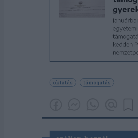
gyere
Januárban
egyetemi
támogatás
kedden Po
nemzetpol
oktatás
támogatás