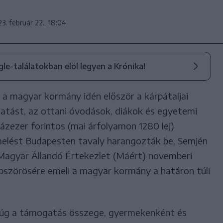
3. február 22., 18:04
ogle-találatokban elöl legyen a Krónika!
 a magyar kormány idén először a kárpátaljai
atást, az ottani óvodások, diákok és egyetemi
ázezer forintos (mai árfolyamon 1280 lej)
elést Budapesten tavaly harangozták be, Semjén
 Magyar Állandó Értekezlet (Máért) novemberi
bbszörösére emeli a magyar kormány a határon túli
j) rúg a támogatás összege, gyermekenként és