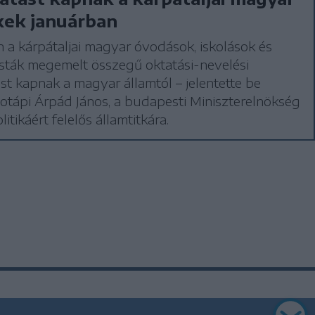
kek januárban
 a kárpátaljai magyar óvodások, iskolások és
sták megemelt összegű oktatási-nevelési
t kapnak a magyar államtól – jelentette be
tápi Árpád János, a budapesti Miniszterelnökség
itikáért felelős államtitkára.