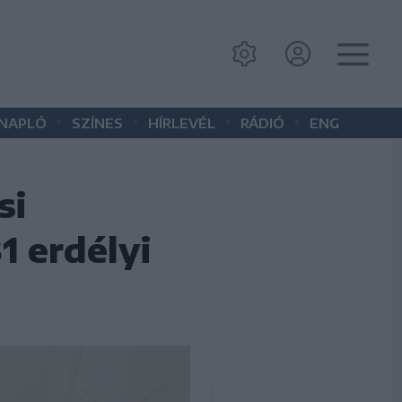
•
•
•
•
 NAPLÓ
SZÍNES
HÍRLEVÉL
RÁDIÓ
ENG
si
1 erdélyi