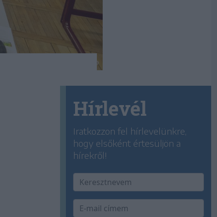
Hírlevél
Iratkozzon fel hírlevelünkre,
hogy elsőként értesüljön a
hírekről!