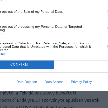
ágot is különösen érinti, a csökkenő
In
úli magyarság számára nehézséget okoz a magyar
o opt-out of the Sale of my Personal Data.
 fenntartása, az anyanyelvű oktatáshoz való
In
ra a magyar kormánynak reagálnia kell. „Egy ilyen
to opt-out of processing my Personal Data for Targeted
lló hálózatnak a fenntartása, ami segíti a magyar
ing.
In
férést” – nyilatkozta az MTI-nek a
mtitkára.
o opt-out of Collection, Use, Retention, Sale, and/or Sharing
ersonal Data that Is Unrelated with the Purposes for which it
lected.
Out
ség elnöke emlékeztetett: a szervezet a maga
ülhoni magyar oktatás fenntartásához, és 2004 óta
CONFIRM
asztási programmal is jelen van. „E program
t években egy nagyszabású társadalmi
Data Deletion
Data Access
Privacy Policy
hozzátéve, hogy a székelyföldi megyék kivételével
tanévtől a Felvidéken tavaly beindított
rodnak” Erdélyre, 31 szórványtelepülésen vezetik
al, az RMDSZ Iskola Alapítványával