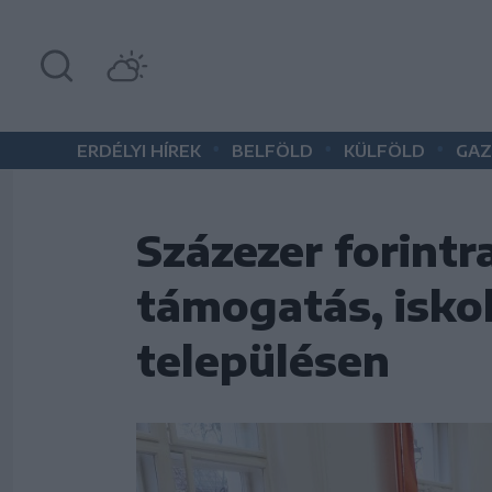
•
•
•
ERDÉLYI HÍREK
BELFÖLD
KÜLFÖLD
GAZ
Százezer forintr
támogatás, isko
településen