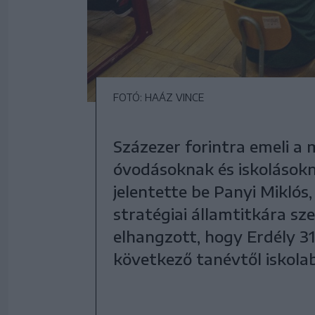
FOTÓ: HAÁZ VINCE
Százezer forintra emeli a
óvodásoknak és iskolásokn
jelentette be Panyi Miklós
stratégiai államtitkára s
elhangzott, hogy Erdély 31
következő tanévtől iskola