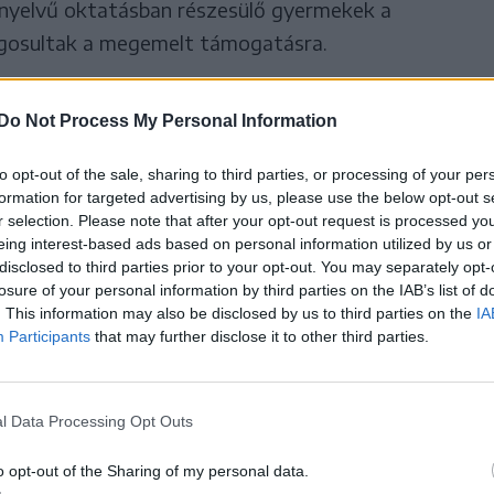
 nyelvű oktatásban részesülő gyermekek a
ogosultak a megemelt támogatásra.
tótájékoztatón bejelentették,
Do Not Process My Personal Information
zórványtelepülésén indítja el a
to opt-out of the sale, sharing to third parties, or processing of your per
formation for targeted advertising by us, please use the below opt-out s
től iskolabusz-programját a
r selection. Please note that after your opt-out request is processed y
eing interest-based ads based on personal information utilized by us or
ég, amely a magyar kormány
disclosed to third parties prior to your opt-out. You may separately opt-
losure of your personal information by third parties on the IAB’s list of
s az Iskola Alapítvánnyal
. This information may also be disclosed by us to third parties on the
IA
Participants
that may further disclose it to other third parties.
alósítja meg tervét.
l Data Processing Opt Outs
ott: az egész Európára jellemző demográfiai
o opt-out of the Sharing of my personal data.