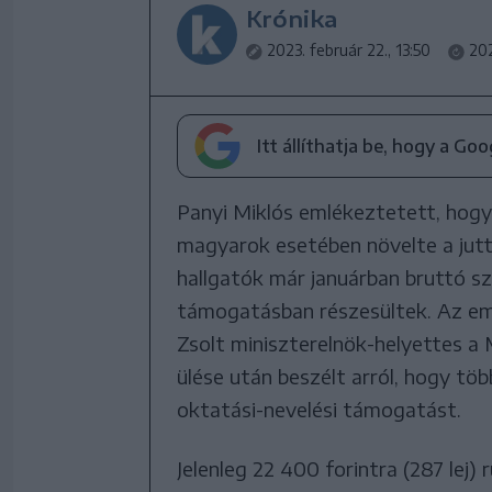
Krónika
2023. február 22., 13:50
202
Itt állíthatja be, hogy a Go
Panyi Miklós emlékeztetett, hogy
magyarok esetében növelte a jutt
hallgatók már januárban bruttó sz
támogatásban részesültek. Az em
Zsolt miniszterelnök-helyettes a
ülése után beszélt arról, hogy tö
oktatási-nevelési támogatást.
Jelenleg 22 400 forintra (287 le