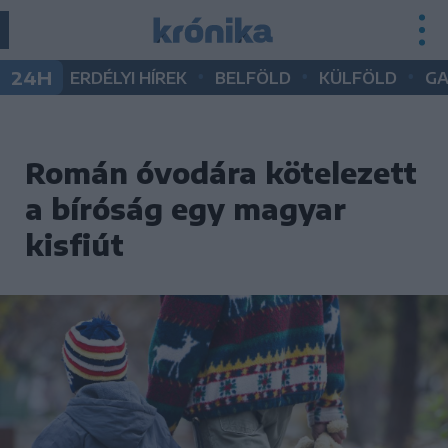
•
•
•
24H
ERDÉLYI HÍREK
BELFÖLD
KÜLFÖLD
G
Román óvodára kötelezett
a bíróság egy magyar
kisfiút