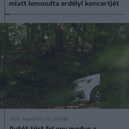
miatt lemondta erdélyi koncertjét
2026. augusztus 05., szerda
Autót tört fel egy medve a