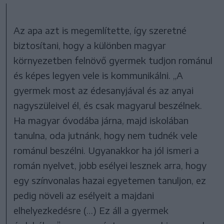
Az apa azt is megemlítette, így szeretné
biztosítani, hogy a különben magyar
környezetben felnövő gyermek tudjon románul
és képes legyen vele is kommunikálni. „A
gyermek most az édesanyjával és az anyai
nagyszüleivel él, és csak magyarul beszélnek.
Ha magyar óvodába járna, majd iskolában
tanulna, oda jutnánk, hogy nem tudnék vele
románul beszélni. Ugyanakkor ha jól ismeri a
román nyelvet, jobb esélyei lesznek arra, hogy
egy színvonalas hazai egyetemen tanuljon, ez
pedig növeli az esélyeit a majdani
elhelyezkedésre (…) Ez áll a gyermek