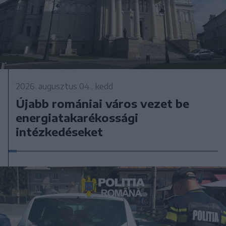
2026. augusztus 04., kedd
Újabb romániai város vezet be
energiatakarékossági
intézkedéseket