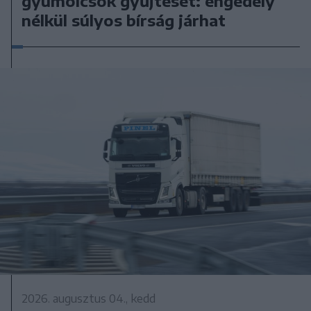
gyümölcsök gyűjtését: engedély
nélkül súlyos bírság járhat
2026. augusztus 04., kedd