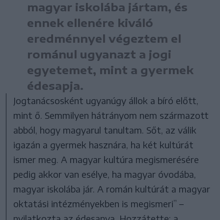
magyar iskolába jártam, és
ennek ellenére kiváló
eredménnyel végeztem el
románul ugyanazt a jogi
egyetemet, mint a gyermek
édesapja.
Jogtanácsosként ugyanúgy állok a bíró előtt,
mint ő. Semmilyen hátrányom nem származott
abból, hogy magyarul tanultam. Sőt, az válik
igazán a gyermek hasznára, ha két kultúrát
ismer meg. A magyar kultúra megismerésére
pedig akkor van esélye, ha magyar óvodába,
magyar iskolába jár. A román kultúrát a magyar
oktatási intézményekben is megismeri” –
nyilatkozta az édesanya. Hozzátette: a