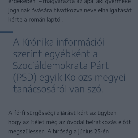
érdekében” – magyarázta az apa, aki gyermeke
jogainak óvására hivatkozva neve elhallgatását
kérte a román laptól.
A Krónika információi
szerint egyébként a
Szociáldemokrata Párt
(PSD) egyik Kolozs megyei
tanácsosáról van szó.
A férfi sürgősségi eljárást kért az ügyben,
hogy az ítélet még az óvodai beiratkozás előtt
megszülessen. A bíróság a június 25-én