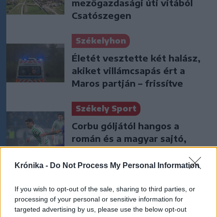
mezőgazdasági úti vitából
Csatószegen
Székelyhon
Életét vesztette két halász,
akiket villámcsapás ért a
Maros partján – frissítve
Székely Sport
Corbu góljától hangos a
román és a magyar sajtó,
válogatott meghívót
sürgetnek
Krónika -
Do Not Process My Personal Information
Nőileg
If you wish to opt-out of the sale, sharing to third parties, or
processing of your personal or sensitive information for
Sándor Ella: Na, indíts, s
targeted advertising by us, please use the below opt-out
menjünk!