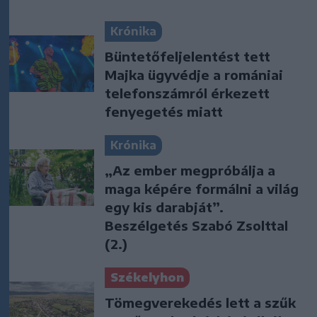
Krónika
Büntetőfeljelentést tett
Majka ügyvédje a romániai
telefonszámról érkezett
fenyegetés miatt
Krónika
„Az ember megpróbálja a
maga képére formálni a világ
egy kis darabját”.
Beszélgetés Szabó Zsolttal
(2.)
Székelyhon
Tömegverekedés lett a szűk