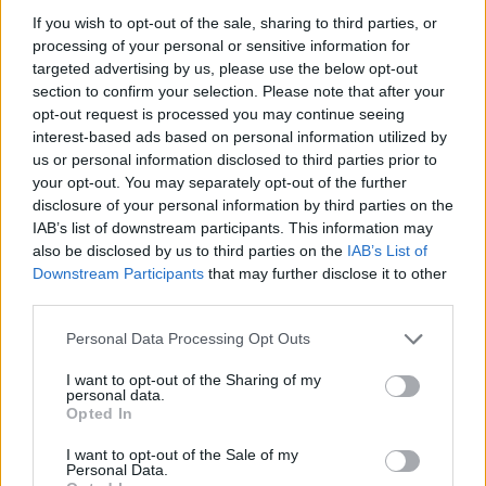
If you wish to opt-out of the sale, sharing to third parties, or
Súlyos veszteség, kilenc
processing of your personal or sensitive information for
hónapra eltiltották a Sepsi
targeted advertising by us, please use the below opt-out
OSK csapatkapitányát
section to confirm your selection. Please note that after your
opt-out request is processed you may continue seeing
interest-based ads based on personal information utilized by
Nőileg
us or personal information disclosed to third parties prior to
Sándor Ella: Na, indíts, s
your opt-out. You may separately opt-out of the further
menjünk!
disclosure of your personal information by third parties on the
IAB’s list of downstream participants. This information may
also be disclosed by us to third parties on the
IAB’s List of
Downstream Participants
that may further disclose it to other
third parties.
Personal Data Processing Opt Outs
I want to opt-out of the Sharing of my
personal data.
A rovat további cikkei
Opted In
I want to opt-out of the Sale of my
Personal Data.