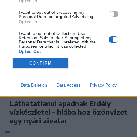
Opted In
I want to opt-out of processing my
Personal Data for Targeted Advertising.
Opted In
I want to opt-out of Collection, Use,
Retention, Sale, and/or Sharing of my
Personal Data that Is Unrelated with the
Purposes for which it was collected.
Opted Out
CONFIRM
Data Deletion
Data Access
Privacy Policy
2026. augusztus 08., szombat
Láthatatlanul apadnak Erdély
vízkészletei – hiába hoz özönvizet
egy nyári zivatar