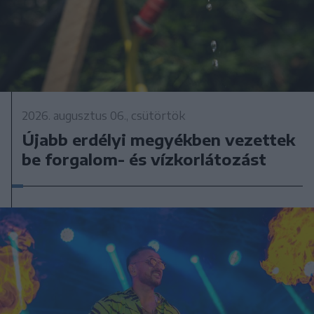
2026. augusztus 06., csütörtök
Újabb erdélyi megyékben vezettek
be forgalom- és vízkorlátozást