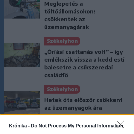
Meglepetés a
töltőállomásokon:
csökkentek az
üzemanyagárak
Székelyhon
„Óriási csattanás volt” – így
emlékszik vissza a kedd esti
balesetre a csíkszeredai
családfő
Székelyhon
Hetek óta először csökkent
az üzemanyagok ára
Krónika -
Do Not Process My Personal Information
Székely Sport