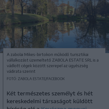
A zabolai Mikes-birtokon működő turisztikai
vállalkozást üzemeltető ZABOLA ESTATE SRL is a
vádlott cégek között szerepel az ügyészség
vádirata szerint
FOTÓ: ZABOLA ESTATE/FACEBOOK
Két természetes személyt és hét
kereskedelmi társaságot küldött
bíróság elé a
Kovászna megyei