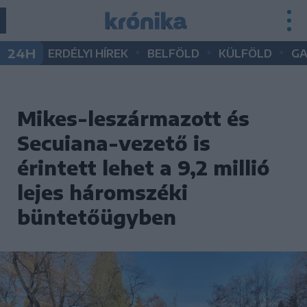
•
•
•
24H
ERDÉLYI HÍREK
BELFÖLD
KÜLFÖLD
G
Mikes-leszármazott és
Secuiana-vezető is
érintett lehet a 9,2 millió
lejes háromszéki
büntetőügyben