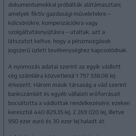
dokumentumokkal próbálták alátámasztani,
amelyek fiktív gazdasági műveletekre –
kölcsönökre, kompenzációkra vagy
szolgáltatásnyújtásra – utaltak, azt a
látszatot keltve, hogy a pénzmozgások
jogszerű üzleti tevékenységhez kapcsolódnak.
A nyomozás adatai szerint az egyik vádlott
cég számláira közvetlenül 1 797 338,08 lej
érkezett. Három másik társaság a vád szerint
bankszámláit és egyéb vállalati erőforrásait
bocsátotta a vádlottak rendelkezésére; ezeken
keresztül 440 829,35 lej, 2 269 020 lej, illetve
950 ezer euró és 30 ezer lej haladt át.