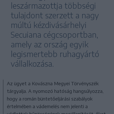
leszármazottja többségi
tulajdont szerzett a nagy
múltú kézdivásárhelyi
Secuiana cégcsoportban,
amely az ország egyik
legismertebb ruhagyártó
vállalkozása.
Az ügyet a Kovászna Megyei Törvényszék
tárgyalja. A nyomozó hatóság hangsúlyozza,
hogy a román büntetőeljárási szabályok
értelmében a vádemelés nem jelenti a
vádlottak bűnösségének megállapítását, őket