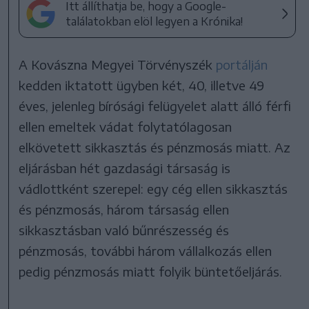
Itt állíthatja be, hogy a Google-
találatokban elöl legyen a Krónika!
A Kovászna Megyei Törvényszék
portálján
kedden iktatott ügyben két, 40, illetve 49
éves, jelenleg bírósági felügyelet alatt álló férfi
ellen emeltek vádat folytatólagosan
elkövetett sikkasztás és pénzmosás miatt. Az
eljárásban hét gazdasági társaság is
vádlottként szerepel: egy cég ellen sikkasztás
és pénzmosás, három társaság ellen
sikkasztásban való bűnrészesség és
pénzmosás, további három vállalkozás ellen
pedig pénzmosás miatt folyik büntetőeljárás.