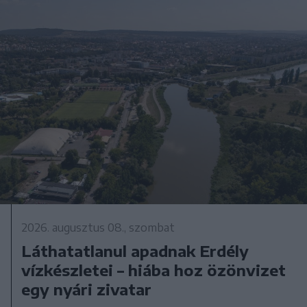
2026. augusztus 08., szombat
Láthatatlanul apadnak Erdély
vízkészletei – hiába hoz özönvizet
egy nyári zivatar