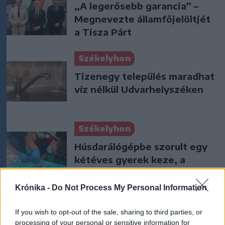
„A legerősebb garancia” –
Megnevezte államfőjelöltjét
a Tisza Párt
Székelyhon
Tizenegy település maradhat
víz nélkül Udvarhelyszéken
Székelyhon
Húsdarálógépbe szorult egy
kétéves gyerek keze, a
tűzoltókra is szükség volt a
műtőben
Krónika -
Do Not Process My Personal Information
Székely Sport
If you wish to opt-out of the sale, sharing to third parties, or
processing of your personal or sensitive information for