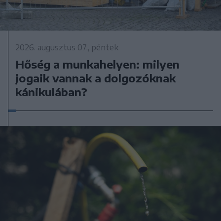
2026. augusztus 07., péntek
Hőség a munkahelyen: milyen
jogaik vannak a dolgozóknak
kánikulában?