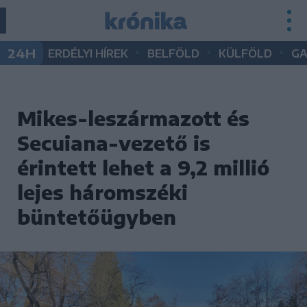
•
•
•
24H
ERDÉLYI HÍREK
BELFÖLD
KÜLFÖLD
G
Mikes-leszármazott és
Secuiana-vezető is
érintett lehet a 9,2 millió
lejes háromszéki
büntetőügyben