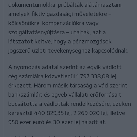
dokumentumokkal próbálták alátámasztani,
amelyek fiktív gazdasági műveletekre –
kölcsönökre, kompenzációkra vagy
szolgáltatásnyújtásra – utaltak, azt a
látszatot keltve, hogy a pénzmozgások
jogszerű üzleti tevékenységhez kapcsolódnak.
A nyomozás adatai szerint az egyik vádlott
cég számláira közvetlenül 1 797 338,08 lej
érkezett. Három másik társaság a vád szerint
bankszámláit és egyéb vállalati erőforrásait
bocsátotta a vádlottak rendelkezésére; ezeken
keresztül 440 829,35 lej, 2 269 020 lej, illetve
950 ezer euró és 30 ezer lej haladt át.