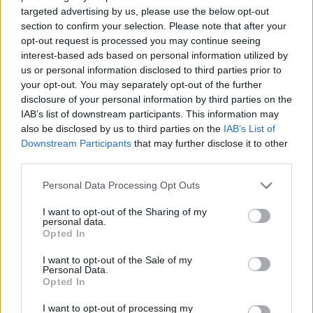
A gól már összejött, az
targeted advertising by us, please use the below opt-out
áttörés még nem az FK-nak
section to confirm your selection. Please note that after your
(videóval)
opt-out request is processed you may continue seeing
interest-based ads based on personal information utilized by
us or personal information disclosed to third parties prior to
Nőileg
your opt-out. You may separately opt-out of the further
B. Máthé Zsuzsa: Az élet
disclosure of your personal information by third parties on the
IAB’s list of downstream participants. This information may
„doktoriját” végeztem el az
also be disclosed by us to third parties on the
IAB’s List of
epilepsziámmal
Downstream Participants
that may further disclose it to other
third parties.
Personal Data Processing Opt Outs
I want to opt-out of the Sharing of my
personal data.
Opted In
A rovat további cikkei
I want to opt-out of the Sale of my
Personal Data.
Opted In
I want to opt-out of processing my