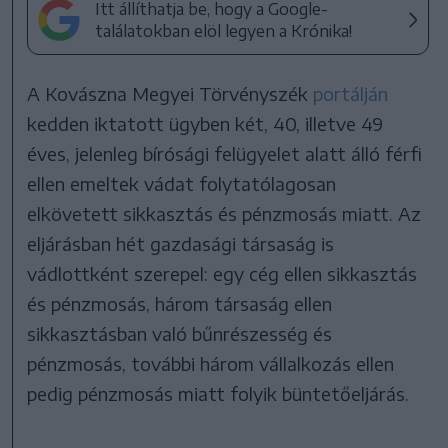
Itt állíthatja be, hogy a Google-
találatokban elöl legyen a Krónika!
A Kovászna Megyei Törvényszék
portálján
kedden iktatott ügyben két, 40, illetve 49
éves, jelenleg bírósági felügyelet alatt álló férfi
ellen emeltek vádat folytatólagosan
elkövetett sikkasztás és pénzmosás miatt. Az
eljárásban hét gazdasági társaság is
vádlottként szerepel: egy cég ellen sikkasztás
és pénzmosás, három társaság ellen
sikkasztásban való bűnrészesség és
pénzmosás, további három vállalkozás ellen
pedig pénzmosás miatt folyik büntetőeljárás.