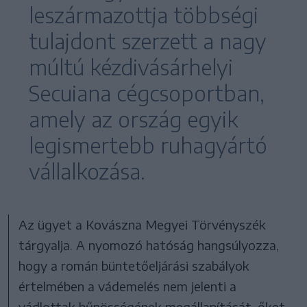
leszármazottja többségi
tulajdont szerzett a nagy
múltú kézdivásárhelyi
Secuiana cégcsoportban,
amely az ország egyik
legismertebb ruhagyártó
vállalkozása.
Az ügyet a Kovászna Megyei Törvényszék
tárgyalja. A nyomozó hatóság hangsúlyozza,
hogy a román büntetőeljárási szabályok
értelmében a vádemelés nem jelenti a
vádlottak bűnösségének megállapítását, őket