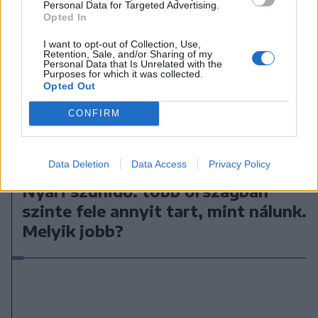
Personal Data for Targeted Advertising.
Opted In
I want to opt-out of Collection, Use,
Retention, Sale, and/or Sharing of my
Personal Data that Is Unrelated with the
Purposes for which it was collected.
Opted Out
CONFIRM
Data Deletion
Data Access
Privacy Policy
2026. augusztus 08., szombat
Nyári szünidő: több országban
szinte fele annyit tart, mint nálunk.
Melyik jobb?