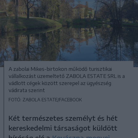
A zabolai Mikes-birtokon működő turisztikai
vállalkozást üzemeltető ZABOLA ESTATE SRL is a
vádlott cégek között szerepel az ügyészség
vádirata szerint
FOTÓ: ZABOLA ESTATE/FACEBOOK
Két természetes személyt és hét
kereskedelmi társaságot küldött
bíróság elé a
Kovászna megyei