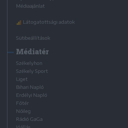
Médiaajánlat
Látogatottsági adatok
Sütibeállítások
Médiatér
Székelyhon
Székely Sport
Liget
Bihari Napló
Erdélyi Napló
Főtér
Nőileg
Rádió GaGa
Jóállás