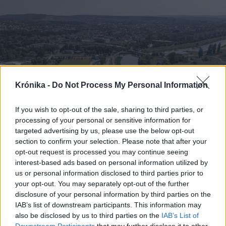
Krónika -
Do Not Process My Personal Information
If you wish to opt-out of the sale, sharing to third parties, or
processing of your personal or sensitive information for
targeted advertising by us, please use the below opt-out
section to confirm your selection. Please note that after your
opt-out request is processed you may continue seeing
2026. augusztus 08., szombat
interest-based ads based on personal information utilized by
us or personal information disclosed to third parties prior to
Láthatatlanul apadnak Erdély
your opt-out. You may separately opt-out of the further
vízkészletei – hiába hoz özönvizet
disclosure of your personal information by third parties on the
egy nyári zivatar
IAB’s list of downstream participants. This information may
also be disclosed by us to third parties on the
IAB’s List of