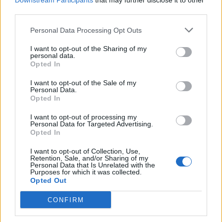
Downstream Participants
that may further disclose it to other
third parties.
Personal Data Processing Opt Outs
I want to opt-out of the Sharing of my
personal data.
Opted In
I want to opt-out of the Sale of my
Personal Data.
Opted In
I want to opt-out of processing my
Personal Data for Targeted Advertising.
Opted In
I want to opt-out of Collection, Use,
Retention, Sale, and/or Sharing of my
Personal Data that Is Unrelated with the
Purposes for which it was collected.
2026. augusztus 07., péntek
Opted Out
Visszaküldte a parlamentnek a
CONFIRM
medveállomány ritkítására