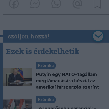
szóljon hozzá!
Ezek is érdekelhetik
Krónika
Putyin egy NATO-tagállam
megtámadására készül az
amerikai hírszerzés szerint
Krónika
„A legerősebb garancia” –