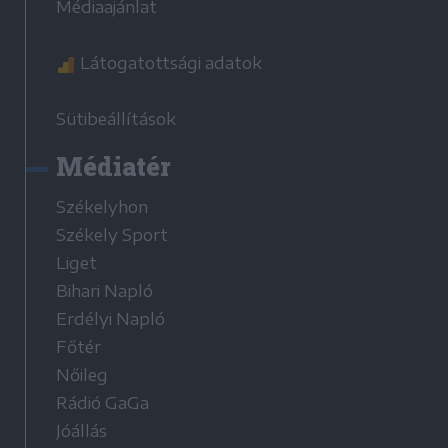
Médiaajánlat
Látogatottsági adatok
Sütibeállítások
Médiatér
Székelyhon
Székely Sport
Liget
Bihari Napló
Erdélyi Napló
Főtér
Nőileg
Rádió GaGa
Jóállás