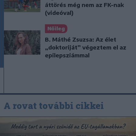
áttörés még nem az FK-nak
(videóval)
Nőileg
B. Máthé Zsuzsa: Az élet
„doktoriját” végeztem el az
epilepsziámmal
A rovat további cikkei