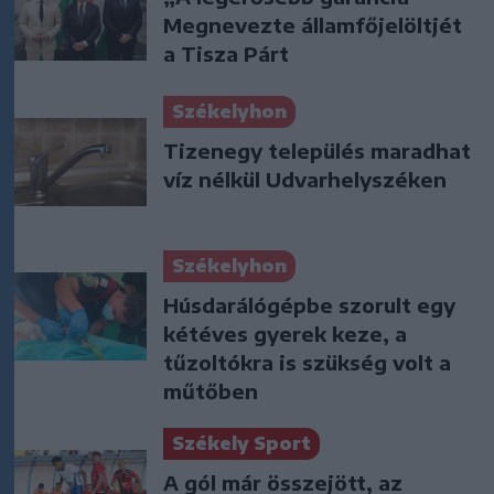
Megnevezte államfőjelöltjét
a Tisza Párt
Székelyhon
Tizenegy település maradhat
víz nélkül Udvarhelyszéken
Székelyhon
Húsdarálógépbe szorult egy
kétéves gyerek keze, a
tűzoltókra is szükség volt a
műtőben
Székely Sport
A gól már összejött, az