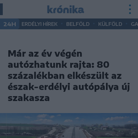
•
•
•
24H
ERDÉLYI HÍREK
BELFÖLD
KÜLFÖLD
G
Már az év végén
autózhatunk rajta: 80
százalékban elkészült az
észak-erdélyi autópálya új
szakasza