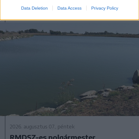
vonatkozó törvényt az államfő
Data Deletion
Data Access
Privacy Policy
2026. augusztus 07., péntek
RMDSZ-es polgármester