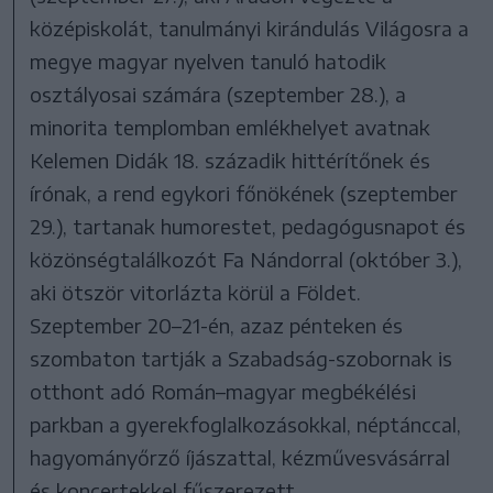
középiskolát, tanulmányi kirándulás Világosra a
megye magyar nyelven tanuló hatodik
osztályosai számára (szeptember 28.), a
minorita templomban emlékhelyet avatnak
Kelemen Didák 18. századik hittérítőnek és
írónak, a rend egykori főnökének (szeptember
29.), tartanak humorestet, pedagógusnapot és
közönségtalálkozót Fa Nándorral (október 3.),
aki ötször vitorlázta körül a Földet.
Szeptember 20–21-én, azaz pénteken és
szombaton tartják a Szabadság-szobornak is
otthont adó Román–magyar megbékélési
parkban a gyerekfoglalkozásokkal, néptánccal,
hagyományőrző íjászattal, kézművesvásárral
és koncertekkel fűszerezett