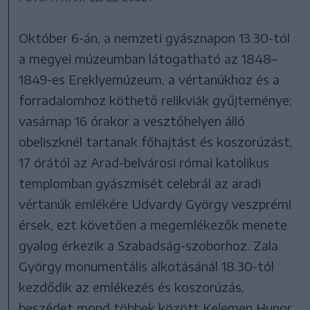
Október 6-án, a nemzeti gyásznapon 13.30-tól
a megyei múzeumban látogatható az 1848–
1849-es Ereklyemúzeum, a vértanúkhoz és a
forradalomhoz köthető relikviák gyűjteménye;
vasárnap 16 órakor a vesztőhelyen álló
obeliszknél tartanak főhajtást és koszorúzást,
17 órától az Arad-belvárosi római katolikus
templomban gyászmisét celebrál az aradi
vértanúk emlékére Udvardy György veszprémi
érsek, ezt követően a megemlékezők menete
gyalog érkezik a Szabadság-szoborhoz. Zala
György monumentális alkotásánál 18.30-tól
kezdődik az emlékezés és koszorúzás,
beszédet mond többek között Kelemen Hunor