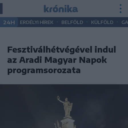
•
•
•
24H
ERDÉLYI HÍREK
BELFÖLD
KÜLFÖLD
G
Fesztiválhétvégével indul
az Aradi Magyar Napok
programsorozata