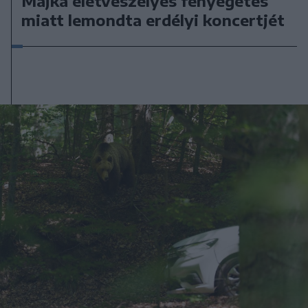
Majka életveszélyes fenyegetés
miatt lemondta erdélyi koncertjét