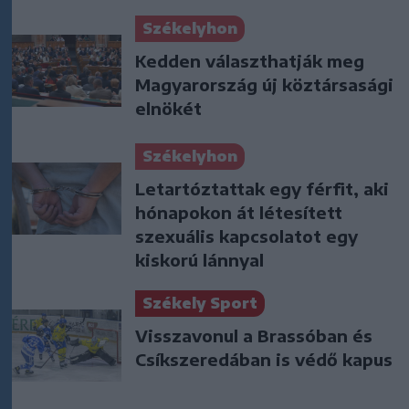
Székelyhon
Kedden választhatják meg
Magyarország új köztársasági
elnökét
Székelyhon
Letartóztattak egy férfit, aki
hónapokon át létesített
szexuális kapcsolatot egy
kiskorú lánnyal
Székely Sport
Visszavonul a Brassóban és
Csíkszeredában is védő kapus