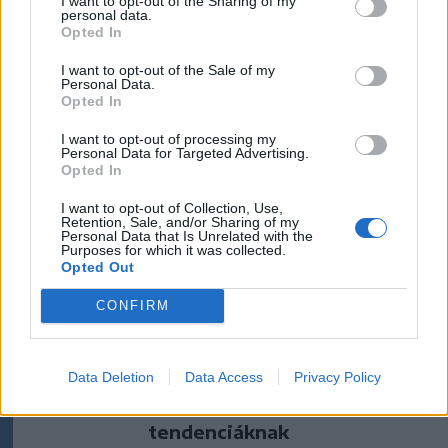
I want to opt-out of the Sharing of my
personal data.
szóljon hozzá!
Opted In
I want to opt-out of the Sale of my
Ezek is érdekelhetik
Personal Data.
Opted In
I want to opt-out of processing my
Krónika
Personal Data for Targeted Advertising.
Opted In
Miért félnek a kettős
I want to opt-out of Collection, Use,
állampolgároktól?
Retention, Sale, and/or Sharing of my
Personal Data that Is Unrelated with the
Purposes for which it was collected.
Opted Out
Krónika
CONFIRM
Előrejelzés: a szárazság miatt
tovább csökkennek a
vízhozamok, de egy erdélyi
Data Deletion
Data Access
Privacy Policy
folyó fittyet hány a
tendenciáknak