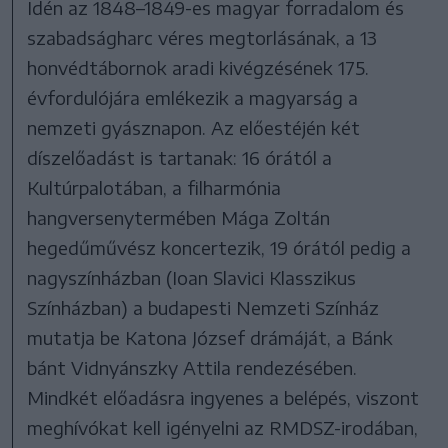
Idén az 1848–1849-es magyar forradalom és
szabadságharc véres megtorlásának, a 13
honvédtábornok aradi kivégzésének 175.
évfordulójára emlékezik a magyarság a
nemzeti gyásznapon. Az előestéjén két
díszelőadást is tartanak: 16 órától a
Kultúrpalotában, a filharmónia
hangversenytermében Mága Zoltán
hegedűművész koncertezik, 19 órától pedig a
nagyszínházban (Ioan Slavici Klasszikus
Színházban) a budapesti Nemzeti Színház
mutatja be Katona József drámáját, a Bánk
bánt Vidnyánszky Attila rendezésében.
Mindkét előadásra ingyenes a belépés, viszont
meghívókat kell igényelni az RMDSZ-irodában,