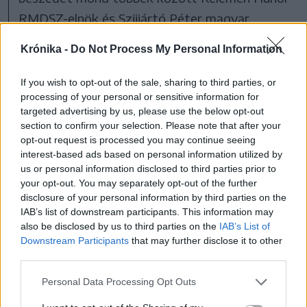
RMDSZ-elnök és Szijjártó Péter magyar
külgazdasági és külügyminiszter. A
Krónika -
Do Not Process My Personal Information
megemlékezést az aradi diákok fáklyás
felvonulása zárja.
If you wish to opt-out of the sale, sharing to third parties, or
processing of your personal or sensitive information for
Az Aradi Magyar Napok részletes programja
targeted advertising by us, please use the below opt-out
megtalálható az RMDSZ megyei
section to confirm your selection. Please note that after your
szervezetének
honlapján
.
opt-out request is processed you may continue seeing
interest-based ads based on personal information utilized by
magyar napok
vértanúk
Arad
us or personal information disclosed to third parties prior to
your opt-out. You may separately opt-out of the further
disclosure of your personal information by third parties on the
IAB’s list of downstream participants. This information may
also be disclosed by us to third parties on the
IAB’s List of
Downstream Participants
that may further disclose it to other
third parties.
Personal Data Processing Opt Outs