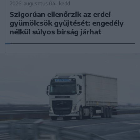
2026. augusztus 04., kedd
Szigorúan ellenőrzik az erdei
gyümölcsök gyűjtését: engedély
nélkül súlyos bírság járhat