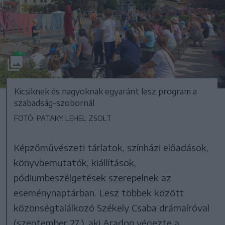
Kicsiknek és nagyoknak egyaránt lesz program a
szabadság-szobornál
FOTÓ: PATAKY LEHEL ZSOLT
Képzőművészeti tárlatok, színházi előadások,
könyvbemutatók, kiállítások,
pódiumbeszélgetések szerepelnek az
eseménynaptárban. Lesz többek között
közönségtalálkozó Székely Csaba drámaíróval
(szeptember 27.), aki Aradon végezte a