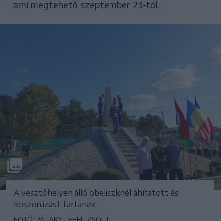
ami megtehető szeptember 23-tól.
A vesztőhelyen álló obeliszknél áhítatott és
koszorúzást tartanak
FOTÓ: PATAKY LEHEL ZSOLT