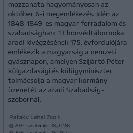
mozzanata hagyományosan az
október 6-i megemlékezés. Idén az
1848–1849-es magyar forradalom és
szabadságharc 13 honvédtábornoka
aradi kivégzésének 175. évfordulójára
emlékezik a magyarság a nemzeti
gyásznapon, amelyen Szijjártó Péter
külgazdasági és külügyminiszter
tolmácsolja a magyar kormány
üzenetét az aradi Szabadság-
szobornál.
Pataky Lehel Zsolt
2024. szeptember 18., 07:58
2024. szeptember 19., 08:22