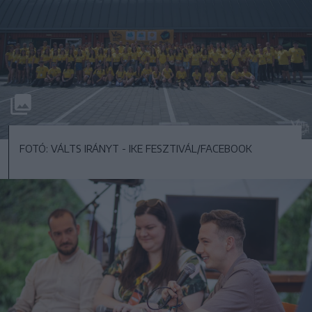
FOTÓ: VÁLTS IRÁNYT - IKE FESZTIVÁL/FACEBOOK