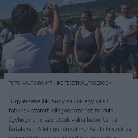
FOTÓ: VÁLTS IRÁNYT - IKE FESZTIVÁL/FACEBOOK
„Úgy érzékeljük, hogy nálunk egy kicsit
tabunak számít lelkigondozóhoz fordulni,
úgyhogy erre szerettük volna bátorítani a
fiatalokat. A lelkigondozói munkát lelkészek és
pszichológia szakos hallgatók végezték a