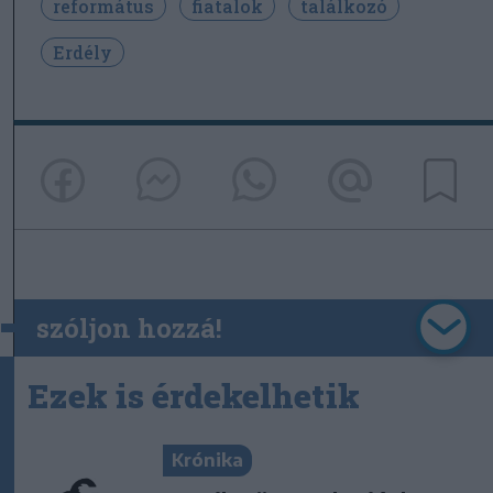
református
fiatalok
találkozó
Erdély
szóljon hozzá!
Ezek is érdekelhetik
Krónika