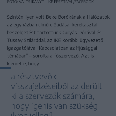
FOTÓ: VÁLTS IRÁNYT - IKE FESZTIVÁL/FACEBOOK
Szintén ilyen volt Beke Borókának a Hálózatok
az egyházban című előadása, kerekasztal-
beszélgetést tartottunk Gulyás Dórával és
Tussay Szilárddal, az IKE korábbi ügyvezető
igazgatójával, Kapcsolatban az ifjúsággal
témában” – sorolta a főszervező. Azt is
kiemelte, hogy
a résztvevők
visszajelzéseiből az derült
ki a szervezők számára,
hogy igenis van szükség
ilyen jellegű