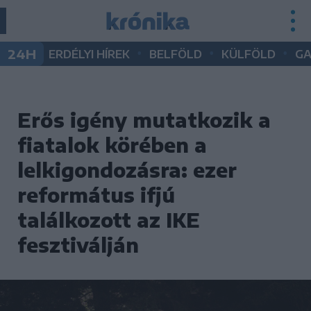
•
•
•
24H
ERDÉLYI HÍREK
BELFÖLD
KÜLFÖLD
G
Erős igény mutatkozik a
fiatalok körében a
lelkigondozásra: ezer
református ifjú
találkozott az IKE
fesztiválján