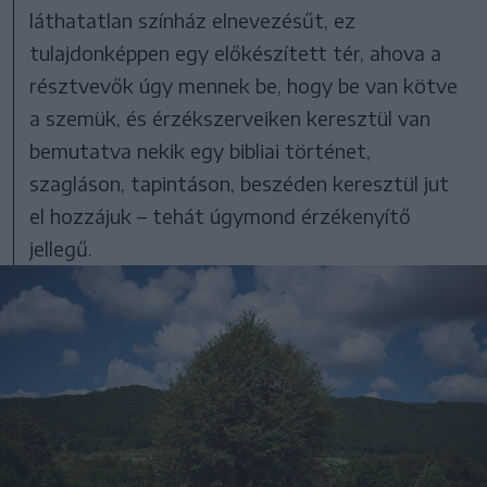
láthatatlan színház elnevezésűt, ez
tulajdonképpen egy előkészített tér, ahova a
résztvevők úgy mennek be, hogy be van kötve
a szemük, és érzékszerveiken keresztül van
bemutatva nekik egy bibliai történet,
szagláson, tapintáson, beszéden keresztül jut
el hozzájuk – tehát úgymond érzékenyítő
jellegű.