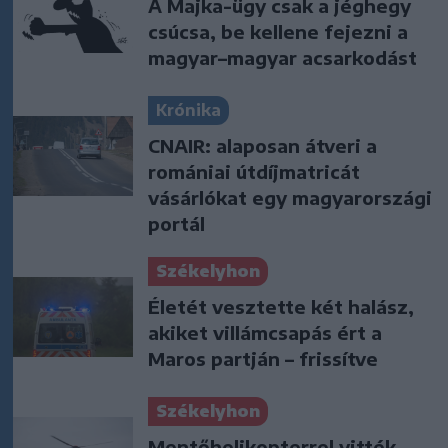
A Majka-ügy csak a jéghegy
csúcsa, be kellene fejezni a
magyar–magyar acsarkodást
Krónika
CNAIR: alaposan átveri a
romániai útdíjmatricát
vásárlókat egy magyarországi
portál
Székelyhon
Életét vesztette két halász,
akiket villámcsapás ért a
Maros partján – frissítve
Székelyhon
Mentőhelikopterrel vitték