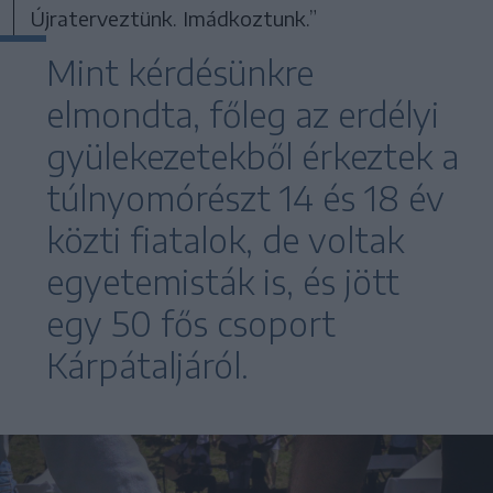
Újraterveztünk. Imádkoztunk.”
Mint kérdésünkre
elmondta, főleg az erdélyi
gyülekezetekből érkeztek a
túlnyomórészt 14 és 18 év
közti fiatalok, de voltak
egyetemisták is, és jött
egy 50 fős csoport
Kárpátaljáról.