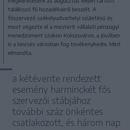
megkeresésére az augusztus elején tartott
találkozó fő hozadékairól beszélt. A
főszervező székelyudvarhelyi születésű és
most végezte el a mesterit vállalati pénzügyi
menedzsment szakon Kolozsváron, a jövőben
is a kincses városban fog tevékenykedni. Mint
elmondta,
a kétévente rendezett
esemény harminckét fős
szervezői stábjához
további száz önkéntes
csatlakozott, és három nap