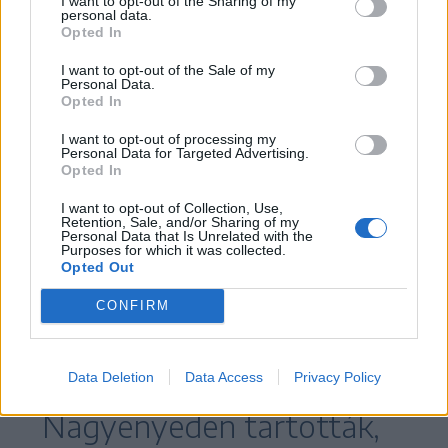
I want to opt-out of the Sharing of my
personal data.
Opted In
Kató Béla református püspök is jelen volt a z
Ifjúsági Keresztyén Egyesület (IKE) által hatodik
I want to opt-out of the Sale of my
alkalommal szervezett, Válts irányt! elnevezésű
Personal Data.
Opted In
fesztiválon
FOTÓ: VÁLTS IRÁNYT - IKE FESZTIVÁL/FACEBOOK
I want to opt-out of processing my
Personal Data for Targeted Advertising.
Opted In
A fesztivál történetére is kitért,
I want to opt-out of Collection, Use,
felelevenítette, hogy
Retention, Sale, and/or Sharing of my
Personal Data that Is Unrelated with the
Purposes for which it was collected.
ez volt immár a hatodik, az
Opted Out
elsőt Szovátán szervezték
CONFIRM
2012-ben, majd ugyanott
Data Deletion
Data Access
Privacy Policy
2016-ban. 2018-ban
Nagyenyeden tartották,