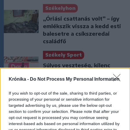
Székelyhon
„Óriási csattanás volt” – így
emlékszik vissza a kedd esti
balesetre a csíkszeredai
családfő
Székely Sport
Súlyos veszteség, kilenc
hónapra eltiltották a Sepsi
Krónika -
Do Not Process My Personal Information
OSK csapatkapitányát
If you wish to opt-out of the sale, sharing to third parties, or
Nőileg
processing of your personal or sensitive information for
Sándor Ella: Na, indíts, s
targeted advertising by us, please use the below opt-out
section to confirm your selection. Please note that after your
menjünk!
opt-out request is processed you may continue seeing
interest-based ads based on personal information utilized by
us or personal information disclosed to third parties prior to