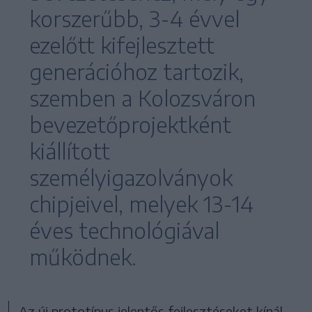
korszerűbb, 3-4 évvel
ezelőtt kifejlesztett
generációhoz tartozik,
szemben a Kolozsváron
bevezetőprojektként
kiállított
személyigazolványok
chipjeivel, melyek 13-14
éves technológiával
működnek.
Az új prototípus jelentős fejlesztéseket kínál