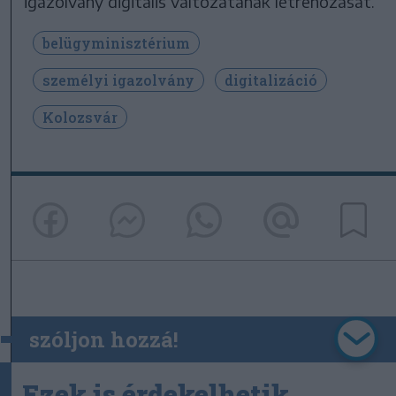
igazolvány digitális változatának létrehozását.
belügyminisztérium
személyi igazolvány
digitalizáció
Kolozsvár
szóljon hozzá!
Ezek is érdekelhetik