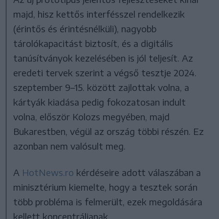
majd, hisz kettős interfésszel rendelkezik
(érintős és érintésnélküli), nagyobb
tárolókapacitást biztosít, és a digitális
tanúsítványok kezelésében is jól teljesít. Az
eredeti tervek szerint a végső tesztje 2024.
szeptember 9–15. között zajlottak volna, a
kártyák kiadása pedig fokozatosan indult
volna, először Kolozs megyében, majd
Bukarestben, végül az ország többi részén. Ez
azonban nem valósult meg.
A
HotNews.ro
kérdéseire adott válaszában a
minisztérium kiemelte, hogy a tesztek során
több probléma is felmerült, ezek megoldására
kellett koncentráljanak.