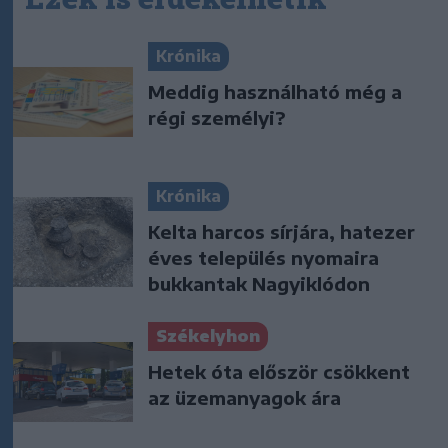
Krónika
Meddig használható még a
régi személyi?
Krónika
Kelta harcos sírjára, hatezer
éves település nyomaira
bukkantak Nagyiklódon
Székelyhon
Hetek óta először csökkent
az üzemanyagok ára