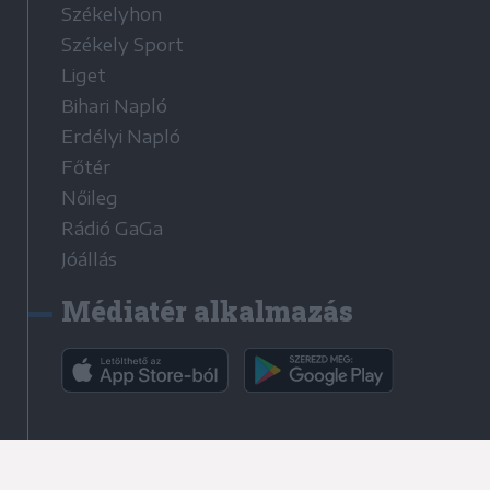
Székelyhon
Székely Sport
Liget
Bihari Napló
Erdélyi Napló
Főtér
Nőileg
Rádió GaGa
Jóállás
Médiatér alkalmazás
Rádió GaGa alkalmazás