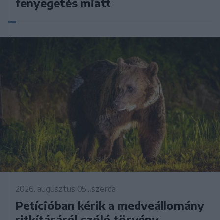
fenyegetés miatt
2026. augusztus 05., szerda
Petícióban kérik a medveállomány
ritkításáról szóló törvény