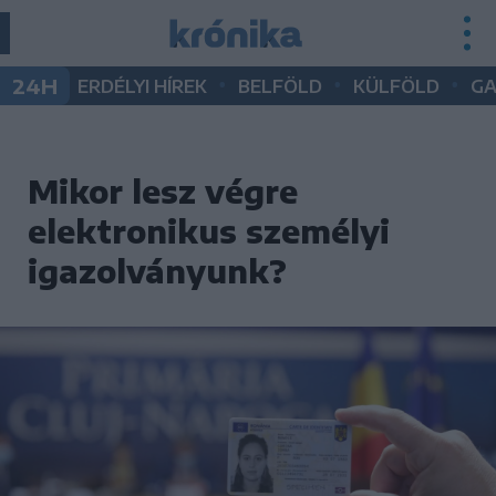
•
•
•
24H
ERDÉLYI HÍREK
BELFÖLD
KÜLFÖLD
G
Mikor lesz végre
elektronikus személyi
igazolványunk?