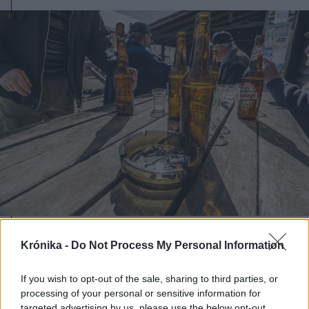
2026. augusztus 09., vasárnap
Krónika -
Do Not Process My Personal Information
Asztal alá isszuk a világot – Miért
vagyunk világelsők az
If you wish to opt-out of the sale, sharing to third parties, or
processing of your personal or sensitive information for
alkoholfogyasztásban?
targeted advertising by us, please use the below opt-out