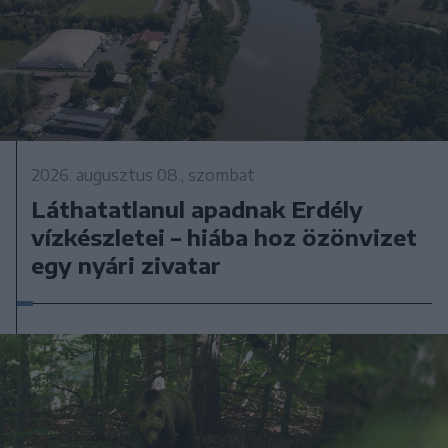
2026. augusztus 08., szombat
Láthatatlanul apadnak Erdély
vízkészletei – hiába hoz özönvizet
egy nyári zivatar