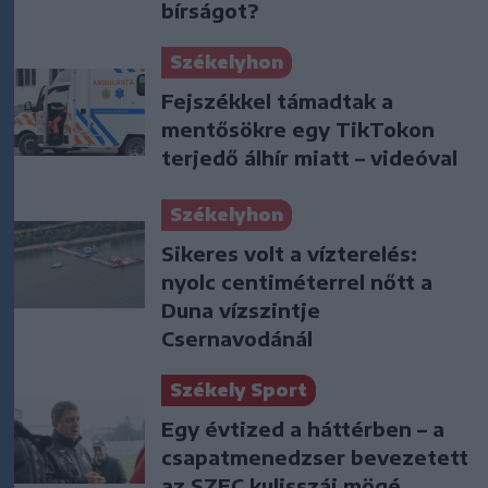
bírságot?
Székelyhon
Fejszékkel támadtak a
mentősökre egy TikTokon
terjedő álhír miatt – videóval
Székelyhon
Sikeres volt a vízterelés:
nyolc centiméterrel nőtt a
Duna vízszintje
Csernavodánál
Székely Sport
Egy évtized a háttérben – a
csapatmenedzser bevezetett
az SZFC kulisszái mögé