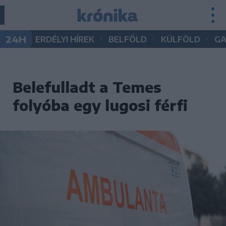
•
•
•
24H
ERDÉLYI HÍREK
BELFÖLD
KÜLFÖLD
G
Belefulladt a Temes
folyóba egy lugosi férfi