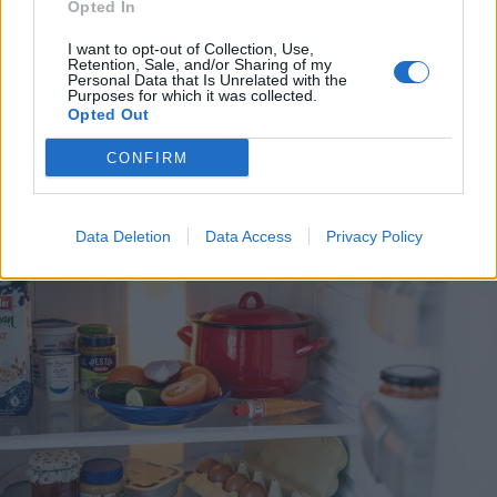
támadtak mentősökre egy erdélyi
Opted In
településen
I want to opt-out of Collection, Use,
Retention, Sale, and/or Sharing of my
Personal Data that Is Unrelated with the
Purposes for which it was collected.
Opted Out
CONFIRM
Data Deletion
Data Access
Privacy Policy