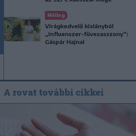
Nőileg
Virágkedvelő kislányból
„influenszer-füvesasszony”:
Gáspár Hajnal
A rovat további cikkei