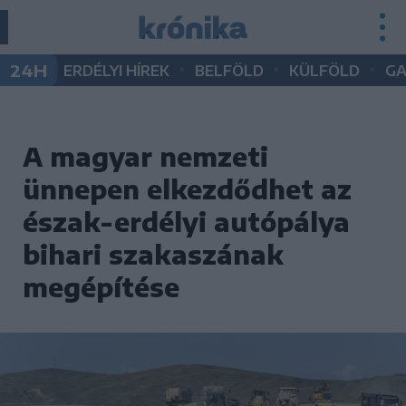
•
•
•
24H
ERDÉLYI HÍREK
BELFÖLD
KÜLFÖLD
G
A magyar nemzeti
ünnepen elkezdődhet az
észak-erdélyi autópálya
bihari szakaszának
megépítése