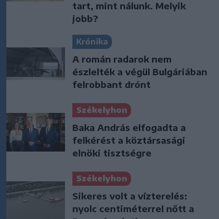
tart, mint nálunk. Melyik
jobb?
Krónika
A román radarok nem
észlelték a végül Bulgáriában
felrobbant drónt
Székelyhon
Baka András elfogadta a
felkérést a köztársasági
elnöki tisztségre
Székelyhon
Sikeres volt a vízterelés:
nyolc centiméterrel nőtt a