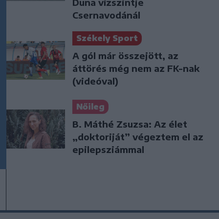
Duna vízszintje
Csernavodánál
Székely Sport
A gól már összejött, az
áttörés még nem az FK-nak
(videóval)
Nőileg
B. Máthé Zsuzsa: Az élet
„doktoriját” végeztem el az
epilepsziámmal