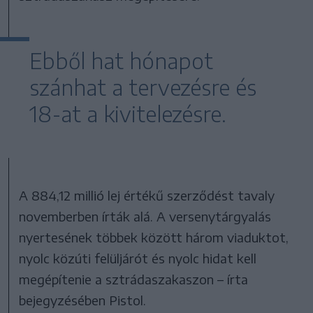
Ebből hat hónapot
szánhat a tervezésre és
18-at a kivitelezésre.
A 884,12 millió lej értékű szerződést tavaly
novemberben írták alá. A versenytárgyalás
nyertesének többek között három viaduktot,
nyolc közúti felüljárót és nyolc hidat kell
megépítenie a sztrádaszakaszon – írta
bejegyzésében Pistol.