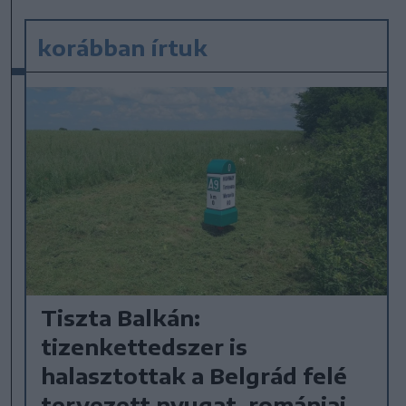
korábban írtuk
Tiszta Balkán:
tizenkettedszer is
halasztottak a Belgrád felé
tervezett nyugat-romániai