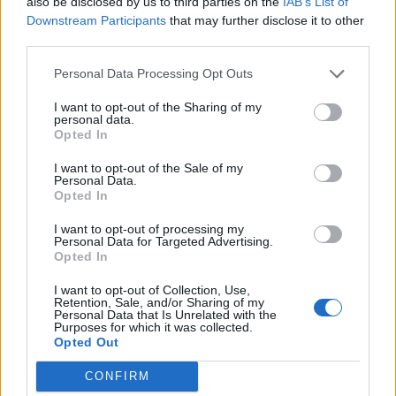
Büntetnék az elektromos autók
also be disclosed by us to third parties on the
IAB’s List of
Downstream Participants
that may further disclose it to other
töltőhelyeinek elfoglalását
third parties.
Romániában
Personal Data Processing Opt Outs
I want to opt-out of the Sharing of my
personal data.
Opted In
I want to opt-out of the Sale of my
Personal Data.
Opted In
I want to opt-out of processing my
Personal Data for Targeted Advertising.
Opted In
I want to opt-out of Collection, Use,
Retention, Sale, and/or Sharing of my
Personal Data that Is Unrelated with the
Purposes for which it was collected.
Opted Out
CONFIRM