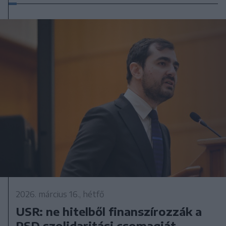
2026. március 16., hétfő
USR: ne hitelből finanszírozzák a
PSD szolidaritási csomagját