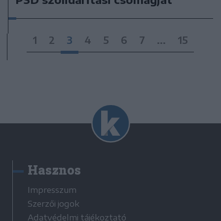
1
2
3
4
5
6
7
...
15
Hasznos
Impresszum
Szerzői jogok
Adatvédelmi tájékoztató