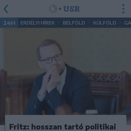
• USR
•
•
•
24H
ERDÉLYI HÍREK
BELFÖLD
KÜLFÖLD
G
Fritz: hosszan tartó politikai